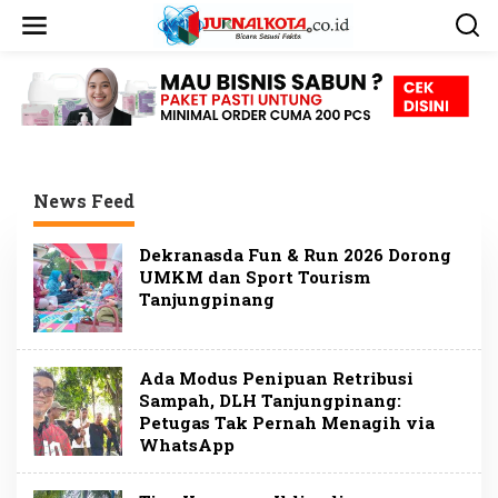
L
e
w
a
t
i
k
e
k
o
News Feed
n
t
J
e
Dekranasda Fun & Run 2026 Dorong
u
n
UMKM dan Sport Tourism
r
Tanjungpinang
n
a
l
K
o
Ada Modus Penipuan Retribusi
t
Sampah, DLH Tanjungpinang:
a
Petugas Tak Pernah Menagih via
WhatsApp