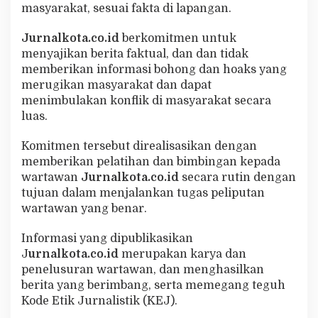
R
masyarakat, sesuai fakta di lapangan.
N
A
L
Jurnalkota.co.id
berkomitmen untuk
K
O
menyajikan berita faktual, dan dan tidak
T
memberikan informasi bohong dan hoaks yang
A
merugikan masyarakat dan dapat
menimbulakan konflik di masyarakat secara
luas.
Komitmen tersebut direalisasikan dengan
memberikan pelatihan dan bimbingan kepada
wartawan
Jurnalkota.co.id
secara rutin dengan
tujuan dalam menjalankan tugas peliputan
wartawan yang benar.
Informasi yang dipublikasikan
J
urnalkota.co.id
merupakan karya dan
penelusuran wartawan, dan menghasilkan
berita yang berimbang, serta memegang teguh
Kode Etik Jurnalistik (KEJ).