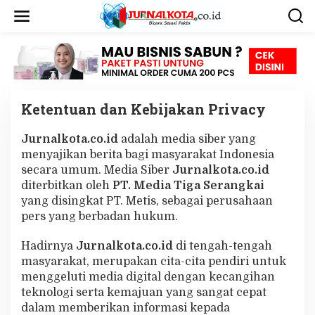
L
e
w
a
t
i
k
e
Ketentuan dan Kebijakan Privacy
k
o
n
Jurnalkota.co.id
adalah media siber yang
|
t
J
menyajikan berita bagi masyarakat Indonesia
e
U
N
secara umum. Media Siber
Jurnalkota.co.id
n
I
diterbitkan oleh
PT. Media Tiga Serangkai
2
6
yang disingkat PT. Metis, sebagai perusahaan
,
pers yang berbadan hukum.
2
0
2
Hadirnya
Jurnalkota.co.id
di tengah-tengah
1
O
masyarakat, merupakan cita-cita pendiri untuk
L
menggeluti media digital dengan kecangihan
E
H
teknologi serta kemajuan yang sangat cepat
J
U
dalam memberikan informasi kepada