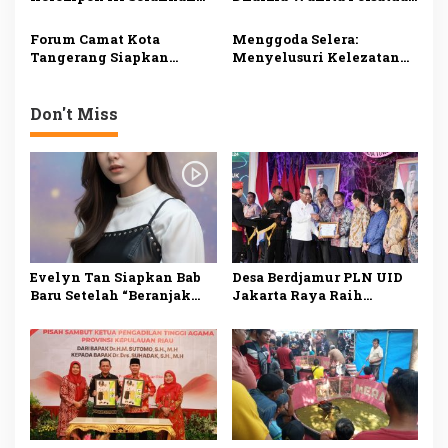
Bantuan Fakir Miskin
Tanggamus
dan Anak Yatim
Forum Camat Kota
Menggoda Selera:
Tangerang Siapkan
Menyelusuri Kelezatan
Doorprize untuk
Rendang Jambi dari
Pengunjung
Rumah Makan Cahaya
Minang di Jambi
Don't Miss
Evelyn Tan Siapkan Bab
Desa Berdjamur PLN UID
Baru Setelah “Beranjak
Jakarta Raya Raih
Diam”, Kisah Cinta Sunyi
Penghargaan DKJ Award
Berlanjut di 2026
2024