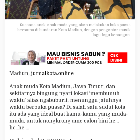
t
d
i
B
Suasana anak-anak muda yang akan melakukan buka puasa
u
bersama di bundaran Kota Madiun, dengan pengantar musik
n
lagu-lagu kenangan.
d
e
r
a
n
K
o
Madiun,
jurnalkota.online
t
a
Anak muda Kota Madiun, Jawa Timur, dan
M
a
sekitarnya bingung nyari lokasi ‘membunuh
d
waktu’ alias ngabuburit, menunggu jatuhnya
i
waktu berbuka puasa? Di salah satu sudut kota
u
itu ada yang ideal buat kamu-kamu yang muda-
n
muda, untuk nongkrong ame calon bini he…
,
L
he..he….
i
v