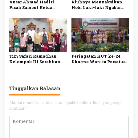
Ansar Ahmad Hadiri
Riuhnya Menyaksikan
Pisah Sambut Ketua
Hobi Laki-laki Ngabar
Pengadilan Tinggi
Jago di Pasar Manuk
Agama Kepri
Madiun
Tim Safari Ramadhan
Peringatan HUT ke-24
Kelompok III Serahkan
Dharma Wanita Persatuan
Bantuan Fakir Miskin
Tanggamus
dan Anak Yatim
Tinggalkan Balasan
Alamat email Anda tidak akan dipublikasikan.
Ruas yang wajib
ditandai
*