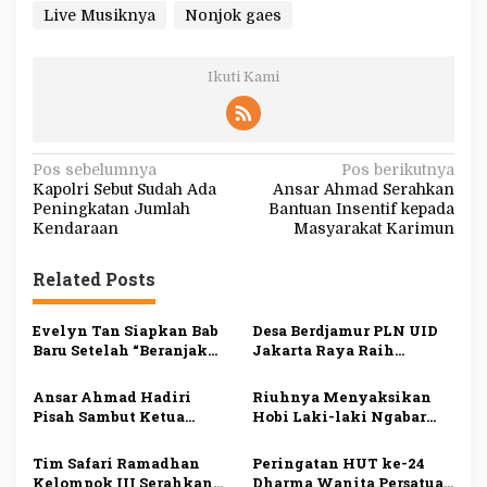
Live Musiknya
Nonjok gaes
Ikuti Kami
N
Pos sebelumnya
Pos berikutnya
Kapolri Sebut Sudah Ada
Ansar Ahmad Serahkan
a
Peningkatan Jumlah
Bantuan Insentif kepada
v
Kendaraan
Masyarakat Karimun
i
Related Posts
g
a
Evelyn Tan Siapkan Bab
Desa Berdjamur PLN UID
s
Baru Setelah “Beranjak
Jakarta Raya Raih
Diam”, Kisah Cinta Sunyi
Penghargaan DKJ Award
i
Berlanjut di 2026
2024
Ansar Ahmad Hadiri
Riuhnya Menyaksikan
p
Pisah Sambut Ketua
Hobi Laki-laki Ngabar
Pengadilan Tinggi
Jago di Pasar Manuk
o
Agama Kepri
Madiun
Tim Safari Ramadhan
Peringatan HUT ke-24
s
Kelompok III Serahkan
Dharma Wanita Persatuan