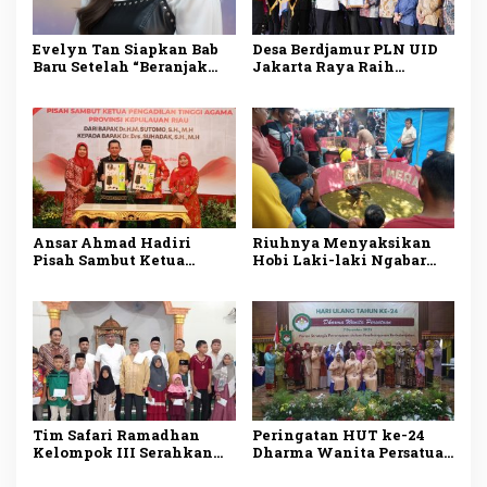
Evelyn Tan Siapkan Bab
Desa Berdjamur PLN UID
Baru Setelah “Beranjak
Jakarta Raya Raih
Diam”, Kisah Cinta Sunyi
Penghargaan DKJ Award
Berlanjut di 2026
2024
Ansar Ahmad Hadiri
Riuhnya Menyaksikan
Pisah Sambut Ketua
Hobi Laki-laki Ngabar
Pengadilan Tinggi
Jago di Pasar Manuk
Agama Kepri
Madiun
Tim Safari Ramadhan
Peringatan HUT ke-24
Kelompok III Serahkan
Dharma Wanita Persatuan
Bantuan Fakir Miskin
Tanggamus