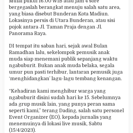
Mulai pukul 16.00 WIB atau jam 4 sore
e
bergegaslah berangkat menuju salah satu area,
M
yang biasa disebut Bunderan Kota Madiun.
u
s
Lokasinya persis di Utara Bunderan, atau sisi
i
pojok antara Jl. Taman Praja dengan Jl.
k
Panorama Raya.
n
y
DI tempat itu saban hari, sejak awal Bulan
a
N
Ramadhan lalu, sekelompok pemusik anak
o
muda siap menemani publik sepanjang waktu
n
ngabuburit. Bukan anak muda belaka, segala
j
umur pun pasti terhibur, lantaran pemusik juga
o
k
‘menghidangkan’ lagu-lagu tembang kenangan.
G
a
“Kehadiran kami menghibur warga yang
e
ngabuburit disini sudah hari ke 15. Sebelumnya
s
ada grup musik lain, yang punya peran sama
seperti kami,” terang Dading, salah satu personel
Event Organizer (EO), kepada jurnalis yang
menemuinya di lokasi live musik, Sabtu
(15/4/2023).