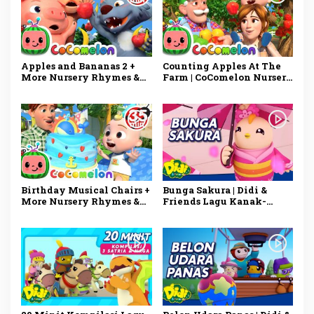
Apples and Bananas 2 +
Counting Apples At The
More Nursery Rhymes &
Farm | CoComelon Nursery
Kids Songs – CoComelon
Rhymes & Kids Songs
Birthday Musical Chairs +
Bunga Sakura | Didi &
More Nursery Rhymes &
Friends Lagu Kanak-
Kids Songs – CoComelon
Kanak