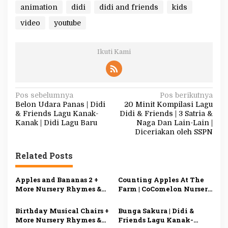
animation
didi
didi and friends
kids
video
youtube
Ikuti Kami
N
Pos sebelumnya
Pos berikutnya
Belon Udara Panas | Didi
20 Minit Kompilasi Lagu
a
& Friends Lagu Kanak-
Didi & Friends | 3 Satria &
v
Kanak | Didi Lagu Baru
Naga Dan Lain-Lain |
Diceriakan oleh SSPN
i
g
Related Posts
a
s
Apples and Bananas 2 +
Counting Apples At The
More Nursery Rhymes &
Farm | CoComelon Nursery
i
Kids Songs – CoComelon
Rhymes & Kids Songs
p
Birthday Musical Chairs +
Bunga Sakura | Didi &
More Nursery Rhymes &
Friends Lagu Kanak-
o