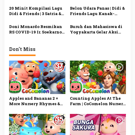
Kids Songs – CoComelon
Kanak
s
20 Minit Kompilasi Lagu
Belon Udara Panas | Didi &
Didi & Friends | 3 Satria &
Friends Lagu Kanak-
Naga Dan Lain-Lain |
Kanak | Didi Lagu Baru
Diceriakan oleh SSPN
Doni Monardo Resmikan
Buruh dan Mahasiswa di
RS COVID-19 Ir. Soekarno
Yogyakarta Gelar Aksi
di Bangka Belitung
Tolak RUU Omnibus Law
Don't Miss
Apples and Bananas 2 +
Counting Apples At The
More Nursery Rhymes &
Farm | CoComelon Nursery
Kids Songs – CoComelon
Rhymes & Kids Songs