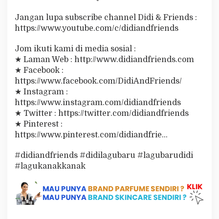
k
-
Jangan lupa subscribe channel Didi & Friends :
K
https://www.youtube.com/c/didiandfriends
a
n
Jom ikuti kami di media sosial :
a
k
★ Laman Web : http://www.didiandfriends.com
★ Facebook :
https://www.facebook.com/DidiAndFriends/
★ Instagram :
https://www.instagram.com/didiandfriends
★ Twitter : https://twitter.com/didiandfriends
★ Pinterest :
https://www.pinterest.com/didiandfrie…
#didiandfriends #didilagubaru #lagubarudidi
#lagukanakkanak