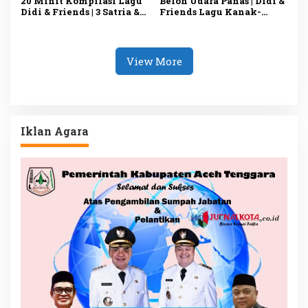
20 Minit Kompilasi Lagu
Belon Udara Panas | Didi &
Didi & Friends | 3 Satria &
Friends Lagu Kanak-
Naga Dan Lain-Lain |
Kanak | Didi Lagu Baru
Diceriakan oleh SSPN
View More
Iklan Agara