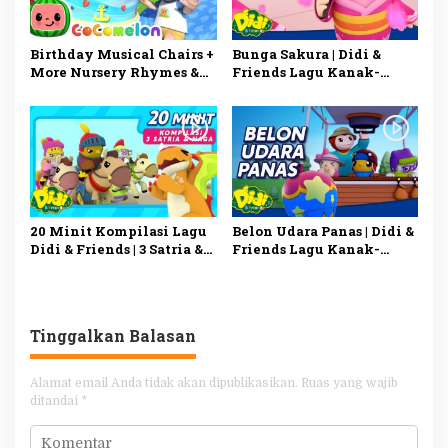
Birthday Musical Chairs +
Bunga Sakura | Didi &
More Nursery Rhymes &
Friends Lagu Kanak-
Kids Songs – CoComelon
Kanak
20 Minit Kompilasi Lagu
Belon Udara Panas | Didi &
Didi & Friends | 3 Satria &
Friends Lagu Kanak-
Naga Dan Lain-Lain |
Kanak | Didi Lagu Baru
Diceriakan oleh SSPN
Tinggalkan Balasan
Alamat email Anda tidak akan dipublikasikan.
Ruas yang wajib
ditandai
*