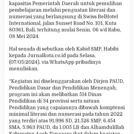
kapasitas Pemerintah Daerah untuk pemulihan
n
P
pembelajaran melalui penguatan literasi dan
e
numerasi yang berlangsung di Swiss BelHotel
m
International, jalan Sunset Road No. 101, Kuta
b
80361, Bali, terhitung mulai Senin, 06 s/d Rabu,
e
l
08 Mei 2024.
a
j
Hal senada di sebutkan oleh Kabid SMP, Habibi
a
kepada Jurnalkota.co.id pada Selasa,
r
(07/05/2024), via WhatsApp pribadinya
a
n
menuliskan.
L
i
“Kegiatan ini diselenggarakan oleh Dirjen PAUD,
t
Pendidikan Dasar dan Pendidikan Menengah,
e
program ini akan melibatkan 514 Dinas
r
a
Pendidikan di 34 provinsi serta satuan
s
Pendidikan yang capaiannya dibawah komptensi
i
minimal literasi dan numerasi pada tahun 2022
d
yang terdiri atas 91.996 SD, 21.526 SMP, 6.454
a
SMA, 5.963 PAUD, da 1.005 LB dan Alhamdulillah
n
N