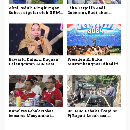
Aksi Peduli Lingkungan
Jika Terpilih Jadi
Sukses digelar oleh UKM
Gubernur, Rudi akan
Dharmapala APP Januari
Mengatasi Ketimpangan
2025, Sadarkan
di Kepri
Pentingnya Menjaga
Alam dan Lingkungan
Bawaslu Dalami Dugaan
Presiden RI Buka
Pelanggaran ASN Saat
Musrenbangnas Dihadiri
Kampanye Ansar Ahmad
Pj Bupati Agara Syakir
di Karimun
Kapolres Lebak Nobar
BK-LSM Lebak Sikapi SK
bersama Masyarakat
Pj Bupati Lebak soal
Kabupaten Lebak
Pemberhentian Jabatan
Kepala Sekolah