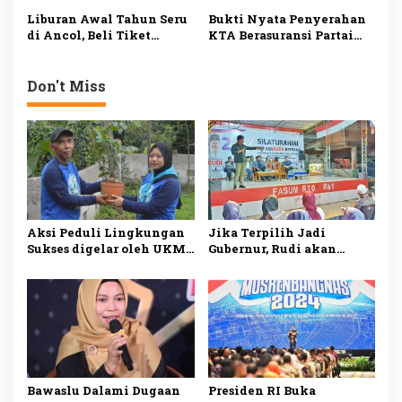
Kepala Sekolah
Liburan Awal Tahun Seru
Bukti Nyata Penyerahan
di Ancol, Beli Tiket
KTA Berasuransi Partai
Online Lebih Hemat
Perindo
Don't Miss
Aksi Peduli Lingkungan
Jika Terpilih Jadi
Sukses digelar oleh UKM
Gubernur, Rudi akan
Dharmapala APP Januari
Mengatasi Ketimpangan
2025, Sadarkan
di Kepri
Pentingnya Menjaga
Alam dan Lingkungan
Bawaslu Dalami Dugaan
Presiden RI Buka