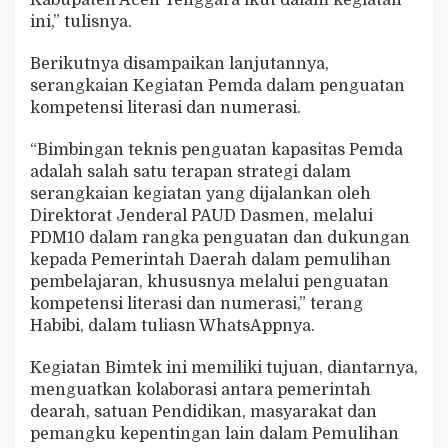
Kabupaten Aceh Tenggara ikut dalam kegiatan
u
ini,” tulisnya.
m
e
Berikutnya disampaikan lanjutannya,
r
serangkaian Kegiatan Pemda dalam penguatan
a
s
kompetensi literasi dan numerasi.
i
“Bimbingan teknis penguatan kapasitas Pemda
adalah salah satu terapan strategi dalam
serangkaian kegiatan yang dijalankan oleh
Direktorat Jenderal PAUD Dasmen, melalui
PDM10 dalam rangka penguatan dan dukungan
kepada Pemerintah Daerah dalam pemulihan
pembelajaran, khususnya melalui penguatan
kompetensi literasi dan numerasi,” terang
Habibi, dalam tuliasn WhatsAppnya.
Kegiatan Bimtek ini memiliki tujuan, diantarnya,
menguatkan kolaborasi antara pemerintah
dearah, satuan Pendidikan, masyarakat dan
pemangku kepentingan lain dalam Pemulihan