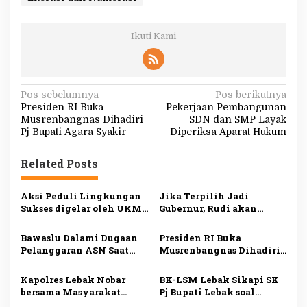
Ikuti Kami
N
Pos sebelumnya
Pos berikutnya
Presiden RI Buka
Pekerjaan Pembangunan
a
Musrenbangnas Dihadiri
SDN dan SMP Layak
v
Pj Bupati Agara Syakir
Diperiksa Aparat Hukum
i
Related Posts
g
a
Aksi Peduli Lingkungan
Jika Terpilih Jadi
s
Sukses digelar oleh UKM
Gubernur, Rudi akan
Dharmapala APP Januari
Mengatasi Ketimpangan
i
2025, Sadarkan
di Kepri
Bawaslu Dalami Dugaan
Presiden RI Buka
Pentingnya Menjaga
p
Pelanggaran ASN Saat
Musrenbangnas Dihadiri
Alam dan Lingkungan
Kampanye Ansar Ahmad
Pj Bupati Agara Syakir
o
di Karimun
Kapolres Lebak Nobar
BK-LSM Lebak Sikapi SK
s
bersama Masyarakat
Pj Bupati Lebak soal
Kabupaten Lebak
Pemberhentian Jabatan