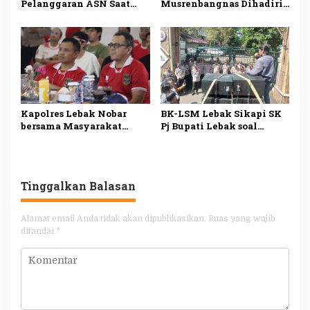
Pelanggaran ASN Saat
Musrenbangnas Dihadiri
Kampanye Ansar Ahmad
Pj Bupati Agara Syakir
di Karimun
Kapolres Lebak Nobar
BK-LSM Lebak Sikapi SK
bersama Masyarakat
Pj Bupati Lebak soal
Kabupaten Lebak
Pemberhentian Jabatan
Kepala Sekolah
Tinggalkan Balasan
Alamat email Anda tidak akan dipublikasikan.
Ruas yang wajib
ditandai
*