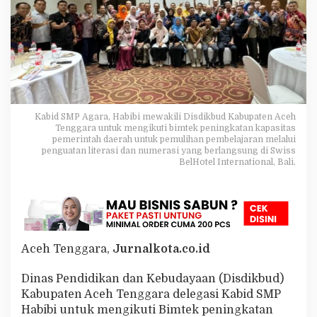
e
g
a
s
i
K
a
b
i
Kabid SMP Agara, Habibi mewakili Disdikbud Kabupaten Aceh
d
Tenggara untuk mengikuti bimtek peningkatan kapasitas
S
pemerintah daerah untuk pemulihan pembelajaran melalui
M
penguatan literasi dan numerasi yang berlangsung di Swiss
P
BelHotel International, Bali.
I
k
u
t
P
e
Aceh Tenggara,
Jurnalkota.co.id
n
g
u
Dinas Pendidikan dan Kebudayaan (Disdikbud)
a
Kabupaten Aceh Tenggara delegasi Kabid SMP
t
Habibi untuk mengikuti Bimtek peningkatan
a