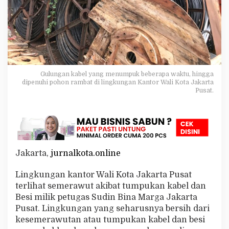
p
u
s
T
e
r
l
i
Gulungan kabel yang menumpuk beberapa waktu, hingga
h
dipenuhi pohon rambat di lingkungan Kantor Wali Kota Jakarta
a
Pusat.
t
S
e
m
r
a
w
Jakarta,
jurnalkota.online
u
t
Lingkungan kantor Wali Kota Jakarta Pusat
A
terlihat semerawut akibat tumpukan kabel dan
k
Besi milik petugas Sudin Bina Marga Jakarta
i
b
Pusat. Lingkungan yang seharusnya bersih dari
a
kesemerawutan atau tumpukan kabel dan besi
t