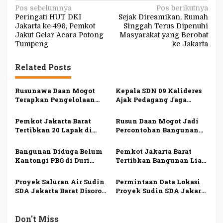
N
Pos sebelumnya
Pos berikutnya
Peringati HUT DKI
Sejak Diresmikan, Rumah
a
Jakarta ke-496, Pemkot
Singgah Terus Dipenuhi
v
Jakut Gelar Acara Potong
Masyarakat yang Berobat
Tumpeng
ke Jakarta
i
g
Related Posts
a
s
Rusunawa Daan Mogot
Kepala SDN 09 Kalideres
Terapkan Pengelolaan
Ajak Pedagang Jaga
i
Sampah Mandiri, Warga
Kebersihan Lingkungan
Mulai Pilah Sampah dari
Sekolah
p
Pemkot Jakarta Barat
Rusun Daan Mogot Jadi
Rumah
Tertibkan 20 Lapak di
Percontohan Bangunan
o
Aset Pemerintah,
Hemat Energi, Tim GIZ
s
Kawasan Dikembalikan
PEEB Tinjau
Bangunan Diduga Belum
Pemkot Jakarta Barat
Jadi Sarana Olahraga
Implementasi Sertifikasi
Kantongi PBG di Duri
Tertibkan Bangunan Liar
EDGE
Kosambi Tetap Dibangun
dan Portal di Kapuk,
Meski Disegel
Akses Jalan Kali Baru
Proyek Saluran Air Sudin
Permintaan Data Lokasi
Timur Kembali Dibuka
SDA Jakarta Barat Disorot,
Proyek Sudin SDA Jakarta
Warga Keluhkan Debu
Barat Belum Dipenuhi,
dan Metode Pekerjaan
Transparansi APBD
Dipertanyakan
Don't Miss