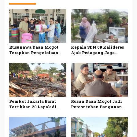
Rusunawa Daan Mogot
Kepala SDN 09 Kalideres
Terapkan Pengelolaan
Ajak Pedagang Jaga
Sampah Mandiri, Warga
Kebersihan Lingkungan
Mulai Pilah Sampah dari
Sekolah
Rumah
Pemkot Jakarta Barat
Rusun Daan Mogot Jadi
Tertibkan 20 Lapak di
Percontohan Bangunan
Aset Pemerintah,
Hemat Energi, Tim GIZ
Kawasan Dikembalikan
PEEB Tinjau
Jadi Sarana Olahraga
Implementasi Sertifikasi
EDGE