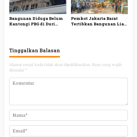
Bangunan Diduga Belum
Pemkot Jakarta Barat
Kantongi PBG di Duri
Tertibkan Bangunan Liar
Kosambi Tetap Dibangun
dan Portal di Kapuk,
Meski Disegel
Akses Jalan Kali Baru
Timur Kembali Dibuka
Tinggalkan Balasan
Alamat email Anda tidak akan dipublikasikan.
Ruas yang wajib
ditandai
*