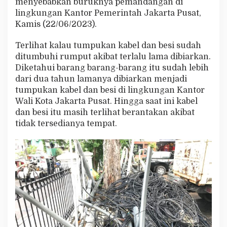
menyebabkan buruknya pemandangan di
K
lingkungan Kantor Pemerintah Jakarta Pusat,
a
Kamis (22/06/2023).
b
e
l
Terlihat kalau tumpukan kabel dan besi sudah
d
ditumbuhi rumput akibat terlalu lama dibiarkan.
a
Diketahui barang barang-barang itu sudah lebih
n
dari dua tahun lamanya dibiarkan menjadi
T
i
tumpukan kabel dan besi di lingkungan Kantor
a
Wali Kota Jakarta Pusat. Hingga saat ini kabel
n
dan besi itu masih terlihat berantakan akibat
g
tidak tersedianya tempat.
B
e
s
i
T
a
k
T
e
r
u
r