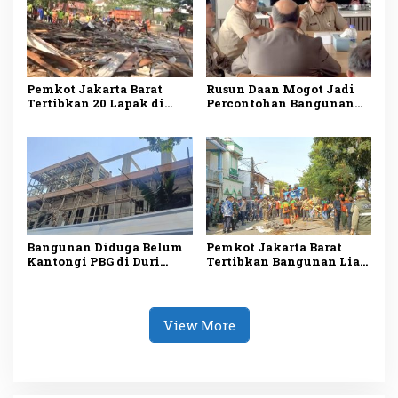
Pemkot Jakarta Barat
Rusun Daan Mogot Jadi
Tertibkan 20 Lapak di
Percontohan Bangunan
Aset Pemerintah,
Hemat Energi, Tim GIZ
Kawasan Dikembalikan
PEEB Tinjau
Jadi Sarana Olahraga
Implementasi Sertifikasi
EDGE
Bangunan Diduga Belum
Pemkot Jakarta Barat
Kantongi PBG di Duri
Tertibkan Bangunan Liar
Kosambi Tetap Dibangun
dan Portal di Kapuk,
Meski Disegel
Akses Jalan Kali Baru
Timur Kembali Dibuka
View More