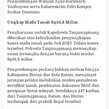
Pengembangan Wilayah Agus Harimurti
g
Yudhoyono serta Kabareskrim Polri Komjen
k
Syahar Diantono.
a
p
a
Ungkap Mafia Tanah Rp16,8 Miliar
n
K
Penghargaan untuk Kapolresta Tanjungpinang
a
diberikan atas keberhasilan pengungkapan
s
u
kasus mafia tanah pada Juli 2025. Dalam kasus
s
tersebut, Polresta Tanjungpinang menangkap
M
enam tersangka dengan barang bukti senilai
a
Rp16,8 miliar.
f
i
a
Pengembangan perkara bahkan meluas hingga
T
Kabupaten Bintan dan Kota Batam, mengingat
a
jaringan pelaku melakukan modus pemalsuan
n
sertifikat tanah, pembuatan dokumen fiktif, dan
a
penipuan lintas wilayah. Setidaknya 247 korban
h
dari Tanjungpinang, Batam, dan Bintan
terdampak dari praktik ilegal tersebut.