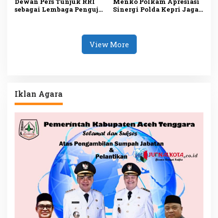
Dewan Pers Tunjuk RRI
Menko Polkam Apresiasi
sebagai Lembaga Penguji
Sinergi Polda Kepri Jaga
UKW Siber, Perkuat
Keamanan dan Dukung
Profesionalisme
Iklim Investasi
Jurnalisme Digital
View More
Iklan Agara