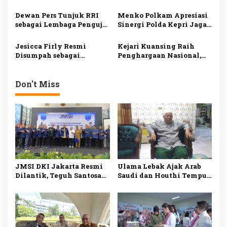
s
Polemik, Kedepankan
Perhatian Selvi Ananda
Dialog dan Persatuan
di LPKA Batam
Dewan Pers Tunjuk RRI
Menko Polkam Apresiasi
Indonesia
sebagai Lembaga Penguji
Sinergi Polda Kepri Jaga
UKW Siber, Perkuat
Keamanan dan Dukung
Profesionalisme
Iklim Investasi
Jesicca Firly Resmi
Kejari Kuansing Raih
Jurnalisme Digital
Disumpah sebagai
Penghargaan Nasional,
Advokat, Rurih: Junjung
Harun Sunadi Tegaskan
Tinggi Integritas dan
Komitmen Tingkatkan
Keadilan
Pelayanan Hukum
Don't Miss
JMSI DKI Jakarta Resmi
Ulama Lebak Ajak Arab
Dilantik, Teguh Santosa
Saudi dan Houthi Tempuh
Dorong Media Siber
Dialog demi Perdamaian
Profesional dan
Berintegritas