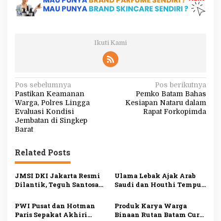
Ikuti Kami
N
Pos sebelumnya
Pos berikutnya
Pastikan Keamanan
Pemko Batam Bahas
a
Warga, Polres Lingga
Kesiapan Nataru dalam
v
Evaluasi Kondisi
Rapat Forkopimda
Jembatan di Singkep
i
Barat
g
Related Posts
a
s
JMSI DKI Jakarta Resmi
Ulama Lebak Ajak Arab
i
Dilantik, Teguh Santosa
Saudi dan Houthi Tempuh
Dorong Media Siber
Dialog demi Perdamaian
p
Profesional dan
PWI Pusat dan Hotman
Produk Karya Warga
o
Berintegritas
Paris Sepakat Akhiri
Binaan Rutan Batam Curi