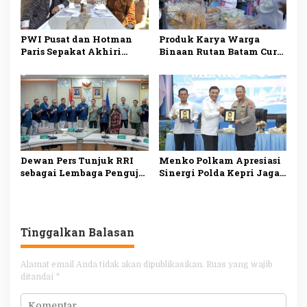
PWI Pusat dan Hotman
Produk Karya Warga
Paris Sepakat Akhiri
Binaan Rutan Batam Curi
Polemik, Kedepankan
Perhatian Selvi Ananda
Dialog dan Persatuan
di LPKA Batam
Indonesia
Dewan Pers Tunjuk RRI
Menko Polkam Apresiasi
sebagai Lembaga Penguji
Sinergi Polda Kepri Jaga
UKW Siber, Perkuat
Keamanan dan Dukung
Profesionalisme
Iklim Investasi
Jurnalisme Digital
Tinggalkan Balasan
Alamat email Anda tidak akan dipublikasikan.
Ruas yang wajib
ditandai
*