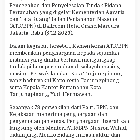
R
Pencegahan dan Penyelesaian Tindak Pidana
a
Pertanahan yang digelar Kementerian Agraria
k
dan Tata Ruang/Badan Pertanahan Nasional
o
(ATR/BPN) di Ballroom Hotel Grand Mercure,
r
n
Jakarta, Rabu (3/12/2025).
a
s
Dalam kegiatan tersebut, Kementerian ATR/BPN
A
memberikan penghargaan kepada sejumlah
T
instansi yang dinilai berhasil mengungkap
R
/
tindak pidana pertanahan di wilayah masing-
B
masing. Perwakilan dari Kota Tanjungpinang
P
yang hadir yakni Kapolresta Tanjungpinang
N
serta Kepala Kantor Pertanahan Kota
a
t
Tanjungpinang, Yudi Hermawan.
a
s
Sebanyak 78 perwakilan dari Polri, BPN, dan
P
Kejaksaan menerima penghargaan dan
e
penyematan pin emas. Penghargaan diserahkan
n
g
langsung oleh Menteri ATR/BPN Nusron Wahid,
u
didampingi Menko Bidang Infrastruktur dan
n