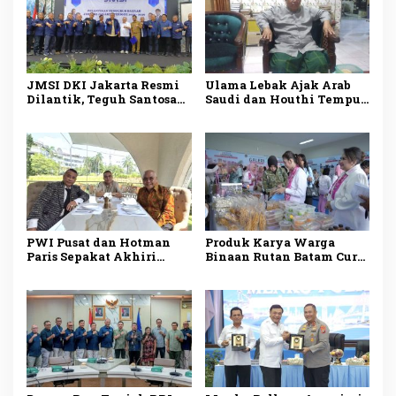
JMSI DKI Jakarta Resmi
Ulama Lebak Ajak Arab
Dilantik, Teguh Santosa
Saudi dan Houthi Tempuh
Dorong Media Siber
Dialog demi Perdamaian
Profesional dan
Berintegritas
PWI Pusat dan Hotman
Produk Karya Warga
Paris Sepakat Akhiri
Binaan Rutan Batam Curi
Polemik, Kedepankan
Perhatian Selvi Ananda
Dialog dan Persatuan
di LPKA Batam
Indonesia