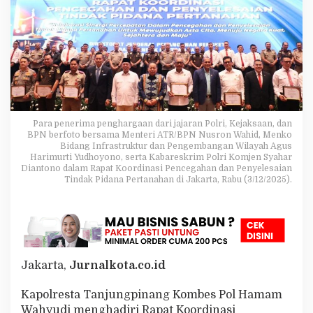
p
i
n
a
n
g
T
e
r
i
Para penerima penghargaan dari jajaran Polri, Kejaksaan, dan
m
BPN berfoto bersama Menteri ATR/BPN Nusron Wahid, Menko
a
Bidang Infrastruktur dan Pengembangan Wilayah Agus
Harimurti Yudhoyono, serta Kabareskrim Polri Komjen Syahar
P
Diantono dalam Rapat Koordinasi Pencegahan dan Penyelesaian
e
Tindak Pidana Pertanahan di Jakarta, Rabu (3/12/2025).
n
g
h
a
r
g
a
Jakarta,
Jurnalkota.co.id
a
n
Kapolresta Tanjungpinang Kombes Pol Hamam
d
i
Wahyudi menghadiri Rapat Koordinasi