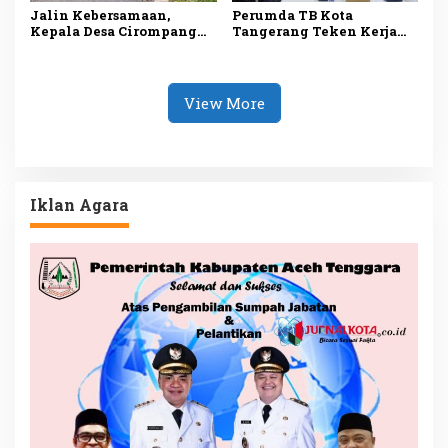
Jalin Kebersamaan,
Perumda TB Kota
Kepala Desa Cirompang
Tangerang Teken Kerja
Ajak Warga Gotong
Sama Senilai Rp1,9
Royong
Triliun untuk Penyedia
Air Bersih
View More
Iklan Agara