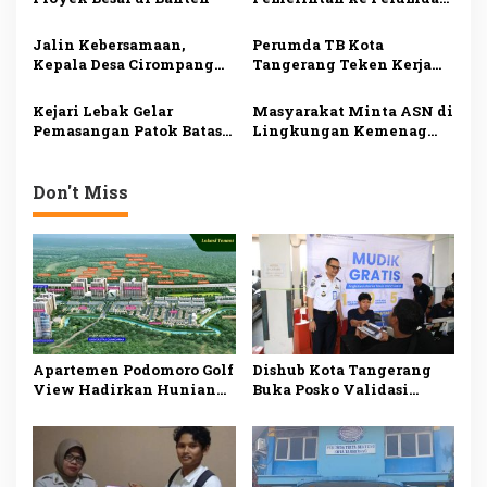
o
Tirta Banten Harus Tetap
s
Dilakukan Pengawasan
Jalin Kebersamaan,
Perumda TB Kota
Kepala Desa Cirompang
Tangerang Teken Kerja
Ajak Warga Gotong
Sama Senilai Rp1,9
Royong
Triliun untuk Penyedia
Kejari Lebak Gelar
Masyarakat Minta ASN di
Air Bersih
Pemasangan Patok Batas
Lingkungan Kemenag
Desa Adat Baduy dan Desa
Harus Netral Jelang
Cibarani
Pemilu 2024
Don't Miss
Apartemen Podomoro Golf
Dishub Kota Tangerang
View Hadirkan Hunian
Buka Posko Validasi
Premium Terintegrasi di
Mudik Gratis
Kawasan Strategis
Cimanggis