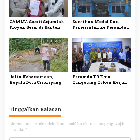
GAMMA Soroti Sejumlah
Suntikan Modal Dari
Proyek Besar di Banten
Pemerintah ke Perumda
Tirta Banten Harus Tetap
Dilakukan Pengawasan
Jalin Kebersamaan,
Perumda TB Kota
Kepala Desa Cirompang
Tangerang Teken Kerja
Ajak Warga Gotong
Sama Senilai Rp1,9
Royong
Triliun untuk Penyedia
Air Bersih
Tinggalkan Balasan
Alamat email Anda tidak akan dipublikasikan.
Ruas yang wajib
ditandai
*