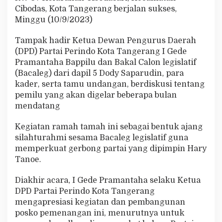
a
Cibodas, Kota Tangerang berjalan sukses,
n
Minggu (10/9/2023)
D
a
Tampak hadir Ketua Dewan Pengurus Daerah
p
i
(DPD) Partai Perindo Kota Tangerang I Gede
l
Pramantaha Bappilu dan Bakal Calon legislatif
5
(Bacaleg) dari dapil 5 Dody Saparudin, para
P
kader, serta tamu undangan, berdiskusi tentang
a
pemilu yang akan digelar beberapa bulan
r
t
mendatang
a
i
Kegiatan ramah tamah ini sebagai bentuk ajang
P
silahturahmi sesama Bacaleg legislatif guna
e
memperkuat gerbong partai yang dipimpin Hary
r
i
Tanoe.
n
d
Diakhir acara, I Gede Pramantaha selaku Ketua
o
DPD Partai Perindo Kota Tangerang
mengapresiasi kegiatan dan pembangunan
posko pemenangan ini, menurutnya untuk