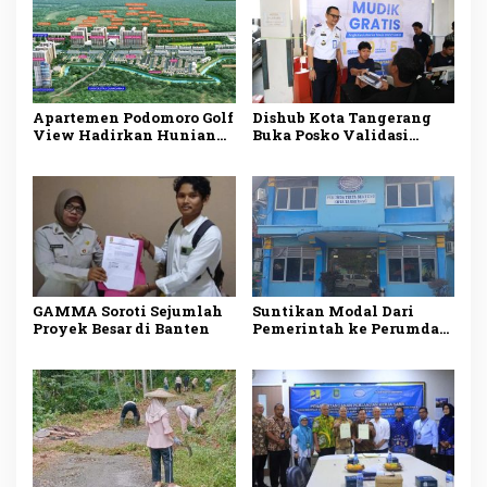
Apartemen Podomoro Golf
Dishub Kota Tangerang
View Hadirkan Hunian
Buka Posko Validasi
Premium Terintegrasi di
Mudik Gratis
Kawasan Strategis
Cimanggis
GAMMA Soroti Sejumlah
Suntikan Modal Dari
Proyek Besar di Banten
Pemerintah ke Perumda
Tirta Banten Harus Tetap
Dilakukan Pengawasan