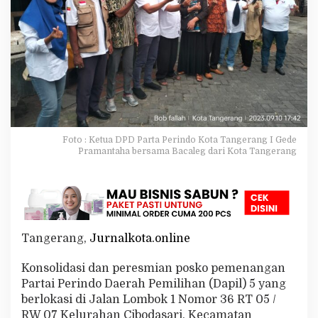
r
a
n
g
K
u
n
j
u
n
g
Foto : Ketua DPD Parta Perindo Kota Tangerang I Gede
i
Pramantaha bersama Bacaleg dari Kota Tangerang
P
o
s
k
o
K
e
Tangerang,
Jurnalkota.online
m
e
Konsolidasi dan peresmian posko pemenangan
n
Partai Perindo Daerah Pemilihan (Dapil) 5 yang
a
berlokasi di Jalan Lombok 1 Nomor 36 RT 05 /
n
g
RW 07 Kelurahan Cibodasari, Kecamatan