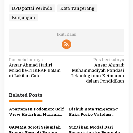
DPD partai Perindo
Kota Tangerang
Kunjungan
Ikuti Kami
N
Pos sebelumnya
Pos berikutnya
Ansar Ahmad Hadiri
Ansar Ahmad:
a
Milad ke-14 IKRAP Batam
Muhammadiyah Pondasi
v
di Lakitan Cafe
Teknologi dan Keimanan
dalam Pendidikan
i
g
Related Posts
a
s
Apartemen Podomoro Golf
Dishub Kota Tangerang
View Hadirkan Hunian
Buka Posko Validasi
i
Premium Terintegrasi di
Mudik Gratis
Kawasan Strategis
p
GAMMA Soroti Sejumlah
Suntikan Modal Dari
Cimanggis
Proyek Besar di Banten
Pemerintah ke Perumda