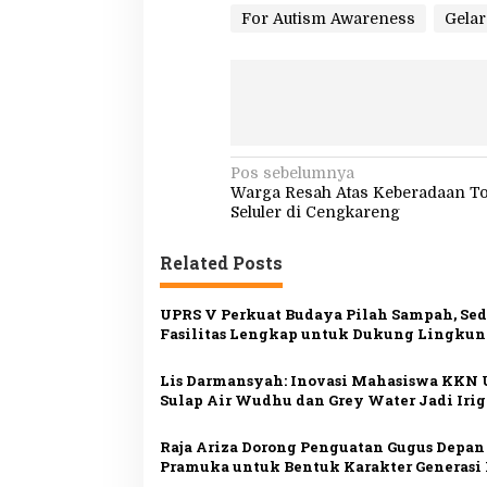
For Autism Awareness
Gelar
N
Pos sebelumnya
Warga Resah Atas Keberadaan T
a
Seluler di Cengkareng
v
Related Posts
i
g
UPRS V Perkuat Budaya Pilah Sampah, Se
a
Fasilitas Lengkap untuk Dukung Lingku
s
Bersih
Lis Darmansyah: Inovasi Mahasiswa KKN
i
Sulap Air Wudhu dan Grey Water Jadi Irig
p
Tetes
o
Raja Ariza Dorong Penguatan Gugus Depan
Pramuka untuk Bentuk Karakter Generasi
s