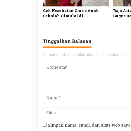
Cek Kesehatan Gratis Anak
Raja Ari
Sekolah Dimulai di
Gugus D
Tanjungpinang, Sasar 49.343
Bentuk K
Siswa dari SD hingga SMA
Muda
Tinggalkan Balasan
Alamat email Anda tidak akan dipublikasikan.
Ruas
Simpan nama, email, dan situs web saya