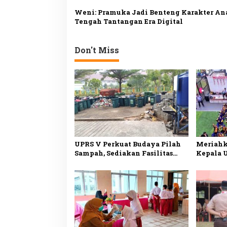
Weni: Pramuka Jadi Benteng Karakter An
Tengah Tantangan Era Digital
Don't Miss
UPRS V Perkuat Budaya Pilah
Meriahk
Sampah, Sediakan Fasilitas
Kepala 
Lengkap untuk Dukung
Buka Lo
Lingkungan Bersih
Daan Mo