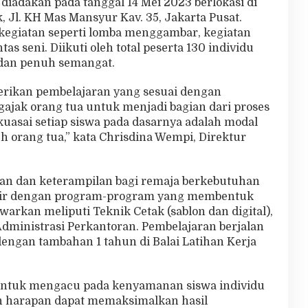
g diadakan pada tanggal 14 Mei 2023 berlokasi di
Jl. KH Mas Mansyur Kav. 35, Jakarta Pusat.
egiatan seperti lomba menggambar, kegiatan
s seni. Diikuti oleh total peserta 130 individu
 dan penuh semangat.
rikan pembelajaran yang sesuai dengan
jak orang tua untuk menjadi bagian dari proses
ikuasai setiap siswa pada dasarnya adalah modal
 orang tua,” kata Chrisdina Wempi, Direktur
han dan keterampilan bagi remaja berkebutuhan
adir dengan program-program yang membentuk
warkan meliputi Teknik Cetak (sablon dan digital),
 Administrasi Perkantoran. Pembelajaran berjalan
dengan tambahan 1 tahun di Balai Latihan Kerja
entuk mengacu pada kenyamanan siswa individu
 harapan dapat memaksimalkan hasil