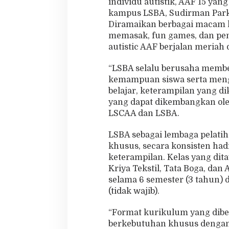
individu autistik, AAF 15 yan
kampus LSBA, Sudirman Park, 
Diramaikan berbagai macam k
memasak, fun games, dan penta
autistic AAF berjalan meriah
“LSBA selalu berusaha membe
kemampuan siswa serta menga
belajar, keterampilan yang d
yang dapat dikembangkan oleh
LSCAA dan LSBA.
LSBA sebagai lembaga pelati
khusus, secara konsisten h
keterampilan. Kelas yang dita
Kriya Tekstil, Tata Boga, dan
selama 6 semester (3 tahun) 
(tidak wajib).
“Format kurikulum yang dib
berkebutuhan khusus dengan