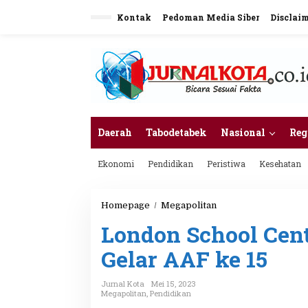
L
Kontak
Pedoman Media Siber
Disclai
e
w
a
t
i
k
e
k
o
n
Daerah
Tabodetabek
Nasional
Reg
t
e
Ekonomi
Pendidikan
Peristiwa
Kesehatan
n
Homepage
/
Megapolitan
L
o
London School Cen
n
d
Gelar AAF ke 15
o
n
S
Jurnal Kota
Mei 15, 2023
c
Megapolitan
,
Pendidikan
h