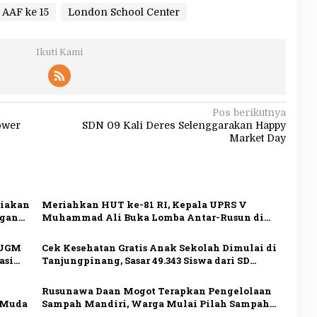
 AAF ke 15
London School Center
Ikuti Kami
Pos berikutnya
ower
SDN 09 Kali Deres Selenggarakan Happy
Market Day
diakan
Meriahkan HUT ke-81 RI, Kepala UPRS V
ngan
Muhammad Ali Buka Lomba Antar-Rusun di
Daan Mogot
 UGM
Cek Kesehatan Gratis Anak Sekolah Dimulai di
asi
Tanjungpinang, Sasar 49.343 Siswa dari SD
hingga SMA
Rusunawa Daan Mogot Terapkan Pengelolaan
 Muda
Sampah Mandiri, Warga Mulai Pilah Sampah
dari Rumah