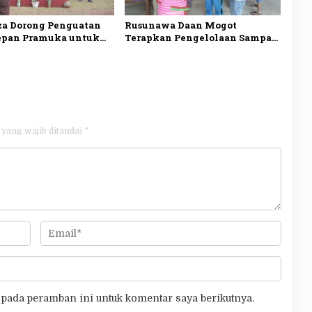
za Dorong Penguatan
Rusunawa Daan Mogot
epan Pramuka untuk
Terapkan Pengelolaan Sampah
arakter Generasi
Mandiri, Warga Mulai Pilah
Sampah dari Rumah
 yang wajib ditandai
*
 pada peramban ini untuk komentar saya berikutnya.