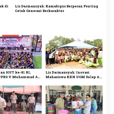
ak di
Lis Darmansyah: Kamabigus Berperan Penting
Cetak Generasi Berkarakter
an HUT ke-81 RI,
Lis Darmansyah: Inovasi
UPRS V Muhammad Ali
Mahasiswa KKN UGM Sulap Air
mba Antar-Rusun di
Wudhu dan Grey Water Jadi
got
Irigasi Tetes