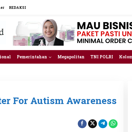
mer
REDAKSI
ional
Pemerintahan
Megapolitan
TNI POLRI
Kolo
ter For Autism Awareness