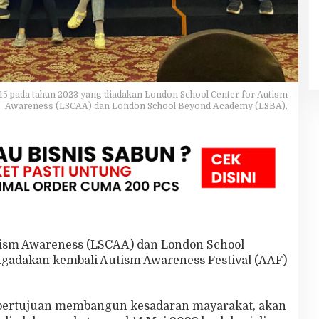
15 pada tahun 2023 yang diadakan London School Center for Autism
Awareness (LSCAA) dan London School Beyond Academy (LSBA).
tism Awareness (LSCAA) dan London School
gadakan kembali Autism Awareness Festival (AAF)
 bertujuan membangun kesadaran mayarakat, akan