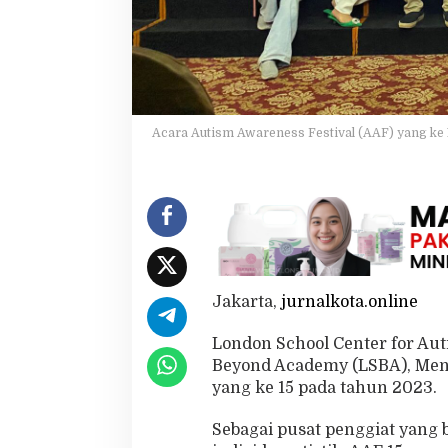
s
s
G
e
l
a
r
Acara Autism Awareness Festival (AAF) yang ke 
A
A
F
k
e
1
5
Jakarta,
jurnalkota.online
London School Center for Au
Beyond Academy (LSBA), Men
yang ke 15 pada tahun 2023.
Sebagai pusat penggiat yang