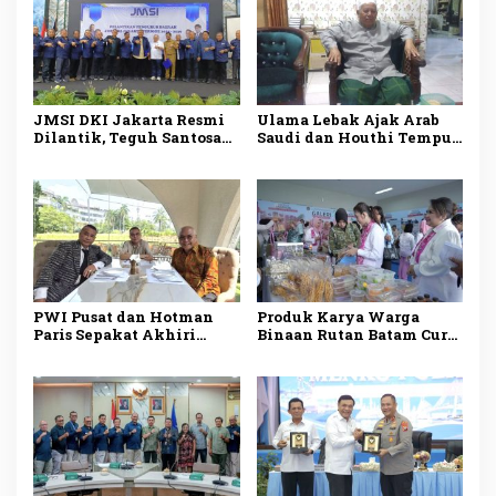
JMSI DKI Jakarta Resmi
Ulama Lebak Ajak Arab
Dilantik, Teguh Santosa
Saudi dan Houthi Tempuh
Dorong Media Siber
Dialog demi Perdamaian
Profesional dan
Berintegritas
PWI Pusat dan Hotman
Produk Karya Warga
Paris Sepakat Akhiri
Binaan Rutan Batam Curi
Polemik, Kedepankan
Perhatian Selvi Ananda
Dialog dan Persatuan
di LPKA Batam
Indonesia