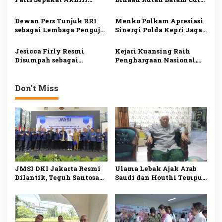
p
Polemik, Kedepankan
Perhatian Selvi Ananda
o
Dialog dan Persatuan
di LPKA Batam
Dewan Pers Tunjuk RRI
Menko Polkam Apresiasi
s
Indonesia
sebagai Lembaga Penguji
Sinergi Polda Kepri Jaga
UKW Siber, Perkuat
Keamanan dan Dukung
Profesionalisme
Iklim Investasi
Jesicca Firly Resmi
Kejari Kuansing Raih
Jurnalisme Digital
Disumpah sebagai
Penghargaan Nasional,
Advokat, Rurih: Junjung
Harun Sunadi Tegaskan
Tinggi Integritas dan
Komitmen Tingkatkan
Keadilan
Pelayanan Hukum
Don't Miss
JMSI DKI Jakarta Resmi
Ulama Lebak Ajak Arab
Dilantik, Teguh Santosa
Saudi dan Houthi Tempuh
Dorong Media Siber
Dialog demi Perdamaian
Profesional dan
Berintegritas