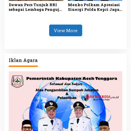
Dewan Pers Tunjuk RRI
Menko Polkam Apresiasi
sebagai Lembaga Penguji
Sinergi Polda Kepri Jaga
UKW Siber, Perkuat
Keamanan dan Dukung
Profesionalisme
Iklim Investasi
Jurnalisme Digital
View More
Iklan Agara