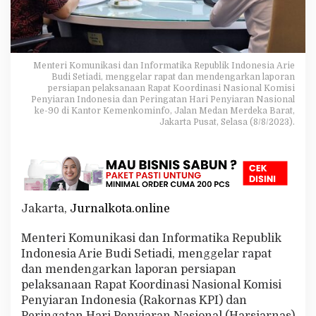
i
r
i
R
a
Menteri Komunikasi dan Informatika Republik Indonesia Arie
k
Budi Setiadi, menggelar rapat dan mendengarkan laporan
o
persiapan pelaksanaan Rapat Koordinasi Nasional Komisi
r
Penyiaran Indonesia dan Peringatan Hari Penyiaran Nasional
n
ke-90 di Kantor Kemenkominfo, Jalan Medan Merdeka Barat,
a
Jakarta Pusat, Selasa (8/8/2023).
s
K
P
I
d
a
Jakarta,
Jurnalkota.online
n
H
a
Menteri Komunikasi dan Informatika Republik
r
Indonesia Arie Budi Setiadi, menggelar rapat
s
dan mendengarkan laporan persiapan
i
pelaksanaan Rapat Koordinasi Nasional Komisi
a
r
Penyiaran Indonesia (Rakornas KPI) dan
n
Peringatan Hari Penyiaran Nasional (Harsiarnas)