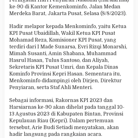
a
ke-90 di Kantor Kemenkominfo, Jalan Medan
s
Merdeka Barat, Jakarta Pusat, Selasa (8/8/2023).
k
e
-
Hadir melapor kepada Menkominfo, yaitu Ketua
9
KPI Pusat Ubaidillah, Wakil Ketua KPI Pusat
0
Mohamad Reza, Komisioner KPI Pusat, yang
d
terdiri dari I Made Sunarsa, Evri Rizqi Monarshi,
i
Mimah Susanti, Amin Shabana, Muhammad
B
i
Hasrul Hasan, Tulus Santoso, dan Aliyah,
n
Sekretaris KPI Pusat Umri, dan Kepala Dinas
t
Kominfo Provinsi Kepri Hasan. Sementara itu,
a
Menkominfo didampingi oleh Dirjen, Direktur
n
Penyiaran, serta Staf Ahli Menteri.
Sebagai informasi, Rakornas KPI 2023 dan
Harsiarnas ke-90 akan dihelat pada tanggal 10-
13 Agustus 2023 di Kabupaten Bintan, Provinsi
Kepulauan Riau (Kepri). Dalam pertemuan
tersebut, Arie Budi Setiadi menyatakan, akan
hadir langsung pada rangkaian acara.