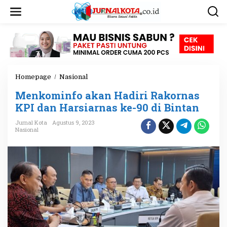
L
e
w
a
t
i
k
e
Homepage
/
Nasional
M
k
e
o
Menkominfo akan Hadiri Rakornas
n
n
k
KPI dan Harsiarnas ke-90 di Bintan
t
o
e
Jurnal Kota
Agustus 9, 2023
m
n
Nasional
i
n
f
o
a
k
a
n
H
a
d