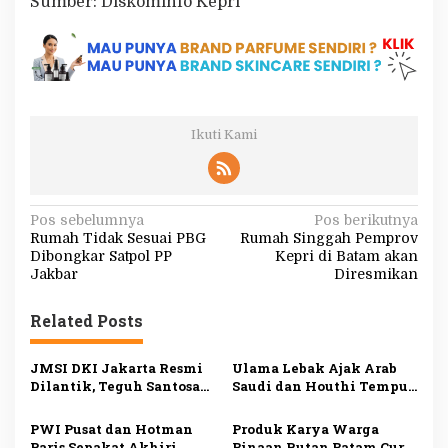
Sumber: Diskominfo Kepri
Ikuti Kami
N
Pos sebelumnya
Pos berikutnya
Rumah Tidak Sesuai PBG
Rumah Singgah Pemprov
a
Dibongkar Satpol PP
Kepri di Batam akan
v
Jakbar
Diresmikan
i
Related Posts
g
a
JMSI DKI Jakarta Resmi
Ulama Lebak Ajak Arab
s
Dilantik, Teguh Santosa
Saudi dan Houthi Tempuh
Dorong Media Siber
Dialog demi Perdamaian
i
Profesional dan
PWI Pusat dan Hotman
Produk Karya Warga
Berintegritas
Paris Sepakat Akhiri
Binaan Rutan Batam Curi