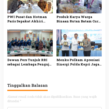
PWI Pusat dan Hotman
Produk Karya Warga
Paris Sepakat Akhiri
Binaan Rutan Batam Curi
Polemik, Kedepankan
Perhatian Selvi Ananda
Dialog dan Persatuan
di LPKA Batam
Indonesia
Dewan Pers Tunjuk RRI
Menko Polkam Apresiasi
sebagai Lembaga Penguji
Sinergi Polda Kepri Jaga
UKW Siber, Perkuat
Keamanan dan Dukung
Profesionalisme
Iklim Investasi
Jurnalisme Digital
Tinggalkan Balasan
Alamat email Anda tidak akan dipublikasikan.
Ruas yang wajib
ditandai
*