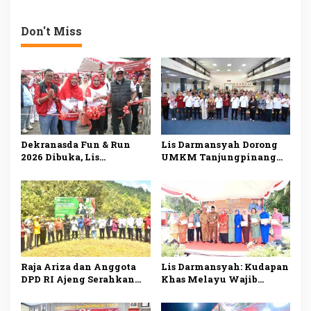
Daerah, Luncurkan Empat
Bedagai, Perkuat
Program Unggulan
Komitmen Bebas
Deforestasi
Don't Miss
Dekranasda Fun & Run
Lis Darmansyah Dorong
2026 Dibuka, Lis
UMKM Tanjungpinang
Darmansyah Dorong
Manfaatkan AI, Siapkan
UMKM Tanjungpinang
Produk Lokal Tembus
Naik Kelas
Pasar Nasional
Raja Ariza dan Anggota
Lis Darmansyah: Kudapan
DPD RI Ajeng Serahkan
Khas Melayu Wajib
Bibit Buah Produktif
Disajikan di Setiap
untuk Kelompok Tani
Kegiatan Pemerintah