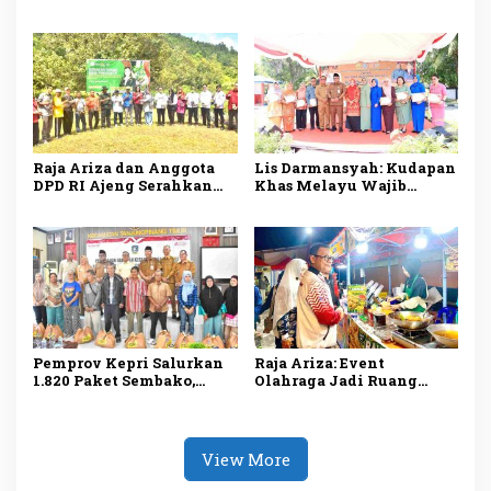
Darmansyah Dorong
Manfaatkan AI, Siapkan
UMKM Tanjungpinang
Produk Lokal Tembus
Naik Kelas
Pasar Nasional
Raja Ariza dan Anggota
Lis Darmansyah: Kudapan
DPD RI Ajeng Serahkan
Khas Melayu Wajib
Bibit Buah Produktif
Disajikan di Setiap
untuk Kelompok Tani
Kegiatan Pemerintah
Tanjungpinang
Pemprov Kepri Salurkan
Raja Ariza: Event
1.820 Paket Sembako,
Olahraga Jadi Ruang
Ringankan Beban
Promosi UMKM dan
Masyarakat
Penggerak Ekonomi
Tanjungpinang
Tanjungpinang
View More