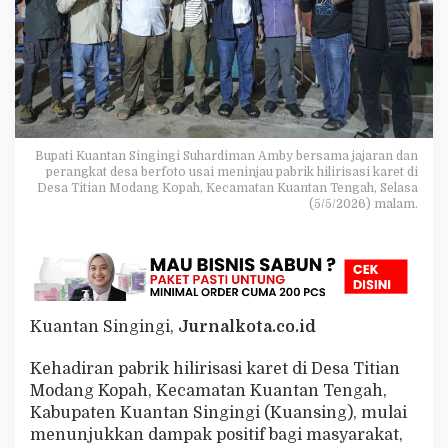
a
r
e
t
P
e
r
t
a
Bupati Kuantan Singingi Suhardiman Amby bersama jajaran dan
m
perangkat desa berfoto usai meninjau pabrik hilirisasi karet di
Desa Titian Modang Kopah, Kecamatan Kuantan Tengah, Selasa
a
(5/5/2026) malam.
d
i
R
i
a
u
B
Kuantan Singingi,
Jurnalkota.co.id
e
r
Kehadiran pabrik hilirisasi karet di Desa Titian
o
p
Modang Kopah, Kecamatan Kuantan Tengah,
e
Kabupaten Kuantan Singingi (Kuansing), mulai
r
menunjukkan dampak positif bagi masyarakat,
a