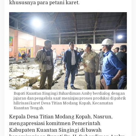
khususnya para petani karet.
s
i
d
i
K
u
a
n
s
i
n
g
,
K
a
d
e
Bupati Kuantan Singingi Suhardiman Amby berdialog dengan
s
jajaran dan pengelola saat meninjau proses produksi di pabrik
:
hilirisasi karet Desa Titian Modang Kopah, Kecamatan
K
Kuantan Tengah.
o
Kepala Desa Titian Modang Kopah, Nasrun,
m
mengapresiasi komitmen Pemerintah
i
t
Kabupaten Kuantan Singingi di bawah
m