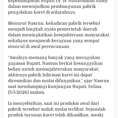
kepemimpinan Bupati Dr. H. Suhardiman Amby
e
dalam mewujudkan pembangunan pabrik
n
pengolahan karet di wilayahnya.
B
u
p
Menurut Nasrun, kehadiran pabrik tersebut
a
menjadi langkah nyata pemerintah daerah
t
dalam meningkatkan kesejahteraan masyarakat,
i
sekaligus menjawab keraguan yang sempat
M
u
muncul di awal perencanaan.
l
a
“Awalnya memang banyak yang meragukan
i
gagasan Bupati. Namun berkat kesungguhan
T
beliau untuk mensejahterakan masyarakat,
e
r
akhirnya pabrik hilirisasi karet ini dapat
b
diresmikan dan mulai difungsikan,” ujar Nasrun
u
saat mendampingi kunjungan Bupati, Selasa
k
(5/5/2026) malam.
t
i
Ia menyebutkan, saat ini produksi awal dari
pabrik tersebut sudah mulai terlihat. Sejumlah
produk turunan karet telah dihasilkan, meski