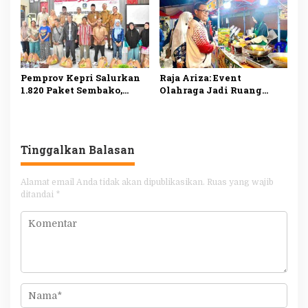
Tanjungpinang
Pemprov Kepri Salurkan
Raja Ariza: Event
1.820 Paket Sembako,
Olahraga Jadi Ruang
Ringankan Beban
Promosi UMKM dan
Masyarakat
Penggerak Ekonomi
Tanjungpinang
Tanjungpinang
Tinggalkan Balasan
Alamat email Anda tidak akan dipublikasikan.
Ruas yang wajib
ditandai
*