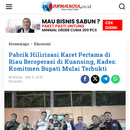
L
e
w
a
t
i
k
e
Homepage
/
Ekonomi
P
k
a
o
Pabrik Hilirisasi Karet Pertama di
b
n
r
Riau Beroperasi di Kuansing, Kades:
t
i
e
Komitmen Bupati Mulai Terbukti
k
n
H
M Antoni
Mei 5, 2026
i
Ekonomi
l
i
r
i
s
a
s
i
K