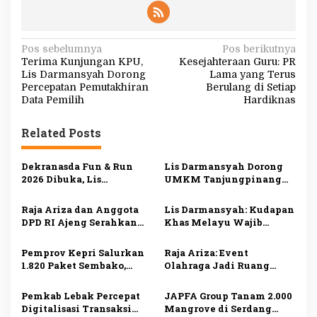
N
Pos sebelumnya
Pos berikutnya
Terima Kunjungan KPU,
Kesejahteraan Guru: PR
a
Lis Darmansyah Dorong
Lama yang Terus
v
Percepatan Pemutakhiran
Berulang di Setiap
Data Pemilih
Hardiknas
i
g
Related Posts
a
s
Dekranasda Fun & Run
Lis Darmansyah Dorong
2026 Dibuka, Lis
UMKM Tanjungpinang
i
Darmansyah Dorong
Manfaatkan AI, Siapkan
UMKM Tanjungpinang
Produk Lokal Tembus
p
Raja Ariza dan Anggota
Lis Darmansyah: Kudapan
Naik Kelas
Pasar Nasional
DPD RI Ajeng Serahkan
Khas Melayu Wajib
o
Bibit Buah Produktif
Disajikan di Setiap
s
untuk Kelompok Tani
Kegiatan Pemerintah
Pemprov Kepri Salurkan
Raja Ariza: Event
Tanjungpinang
1.820 Paket Sembako,
Olahraga Jadi Ruang
Ringankan Beban
Promosi UMKM dan
Masyarakat
Penggerak Ekonomi
Pemkab Lebak Percepat
JAPFA Group Tanam 2.000
Tanjungpinang
Tanjungpinang
Digitalisasi Transaksi
Mangrove di Serdang