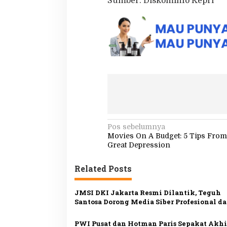
Sumber: Diskominfo Kepri
N
Pos sebelumnya
Movies On A Budget: 5 Tips Fro
a
Great Depression
v
Related Posts
i
g
JMSI DKI Jakarta Resmi Dilantik, Teguh
a
Santosa Dorong Media Siber Profesional d
s
Berintegritas
PWI Pusat dan Hotman Paris Sepakat Akhi