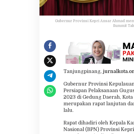
t
e
t
a
Gubernur Provinsi Kepri Ansar Ahmad mem
p
Summit Tahu
k
a
n
2
8
-
3
0
Tanjungpinang,
jurnalkota.o
A
g
Gubernur Provinsi Kepulaua
u
Persiapan Pelaksanaan Gugu
s
t
2023 di Gedung Daerah, Kota 
u
merupakan rapat lanjutan da
s
lalu.
2
0
Rapat dihadiri oleh Kepala K
2
3
Nasional (BPN) Provinsi Kepri