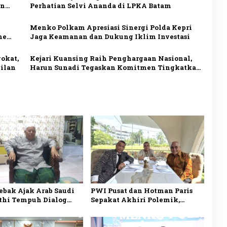
an
Perhatian Selvi Ananda di LPKA Batam
Menko Polkam Apresiasi Sinergi Polda Kepri
me
Jaga Keamanan dan Dukung Iklim Investasi
okat,
Kejari Kuansing Raih Penghargaan Nasional,
dilan
Harun Sunadi Tegaskan Komitmen Tingkatkan
Pelayanan Hukum
ebak Ajak Arab Saudi
PWI Pusat dan Hotman Paris
thi Tempuh Dialog
Sepakat Akhiri Polemik,
rdamaian
Kedepankan Dialog dan
Persatuan Indonesia