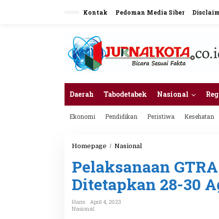
L
Kontak
Pedoman Media Siber
Disclai
e
w
a
t
i
k
e
k
o
n
Daerah
Tabodetabek
Nasional
Reg
t
e
Ekonomi
Pendidikan
Peristiwa
Kesehatan
n
Homepage
/
Nasional
P
e
Pelaksanaan GTRA
l
a
Ditetapkan 28-30 A
k
s
a
Haris
April 4, 2023
n
Nasional
a