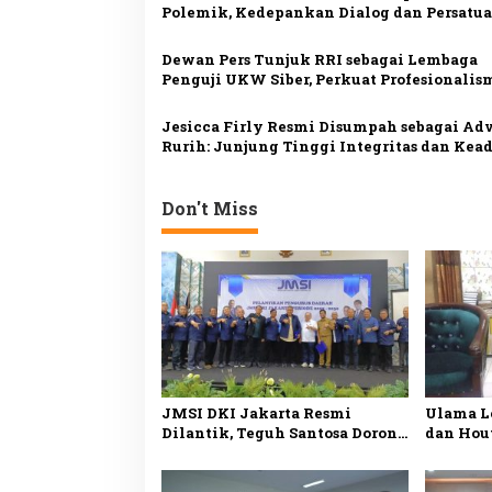
i
Polemik, Kedepankan Dialog dan Persatu
p
Indonesia
o
Dewan Pers Tunjuk RRI sebagai Lembaga
Penguji UKW Siber, Perkuat Profesionalis
s
Jurnalisme Digital
Jesicca Firly Resmi Disumpah sebagai Adv
Rurih: Junjung Tinggi Integritas dan Kea
Don't Miss
JMSI DKI Jakarta Resmi
Ulama L
Dilantik, Teguh Santosa Dorong
dan Hou
Media Siber Profesional dan
demi Pe
Berintegritas