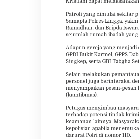
Kristiani dapat melaksanaka
b
a
Patroli yang dimulai sekitar 
d
Samapta Polres Lingga, yakni
a
Ramadhan, dan Bripda Iswar
h
d
sejumlah rumah ibadah yang
e
n
Adapun gereja yang menjadi 
g
GPDI Bukit Karmel, GPPS Dabo
a
Singkep, serta GBI Tabgha Se
n
A
m
Selain melakukan pemantauan 
a
personel juga berinteraksi d
n
menyampaikan pesan-pesan k
d
(kamtibmas).
a
n
N
Petugas mengimbau masyarak
y
terhadap potensi tindak krim
a
keamanan lainnya. Masyaraka
m
kepolisian apabila menemuka
a
n
darurat Polri di nomor 110.