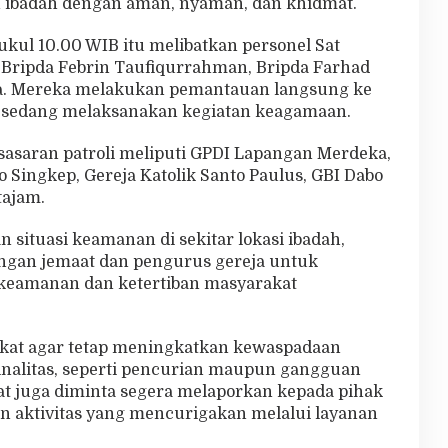
n ibadah dengan aman, nyaman, dan khidmat.
pukul 10.00 WIB itu melibatkan personel Sat
 Bripda Febrin Taufiqurrahman, Bripda Farhad
a. Mereka melakukan pemantauan langsung ke
 sedang melaksanakan kegiatan keagamaan.
sasaran patroli meliputi GPDI Lapangan Merdeka,
 Singkep, Gereja Katolik Santo Paulus, GBI Dabo
tajam.
situasi keamanan di sekitar lokasi ibadah,
engan jemaat dan pengurus gereja untuk
eamanan dan ketertiban masyarakat
at agar tetap meningkatkan kewaspadaan
inalitas, seperti pencurian maupun gangguan
t juga diminta segera melaporkan kepada pihak
n aktivitas yang mencurigakan melalui layanan