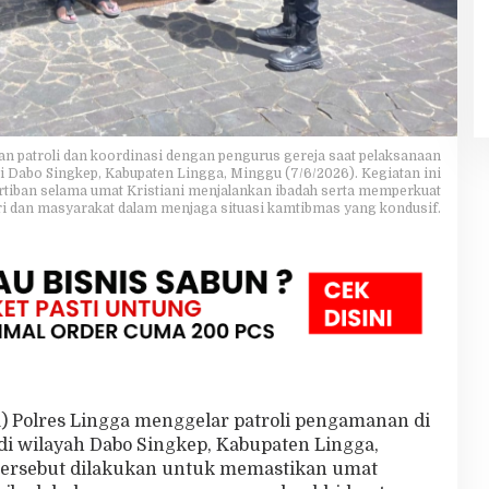
n patroli dan koordinasi dengan pengurus gereja saat pelaksanaan
di Dabo Singkep, Kabupaten Lingga, Minggu (7/6/2026). Kegiatan ini
tiban selama umat Kristiani menjalankan ibadah serta memperkuat
lri dan masyarakat dalam menjaga situasi kamtibmas yang kondusif.
) Polres Lingga menggelar patroli pengamanan di
di wilayah Dabo Singkep, Kabupaten Lingga,
 tersebut dilakukan untuk memastikan umat