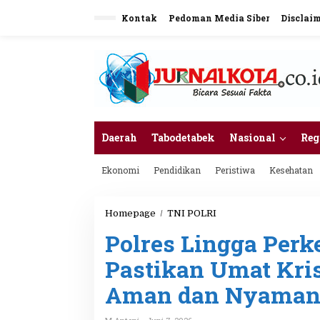
L
Kontak
Pedoman Media Siber
Disclai
e
w
a
t
i
k
e
k
o
n
Daerah
Tabodetabek
Nasional
Reg
t
e
Ekonomi
Pendidikan
Peristiwa
Kesehatan
n
Homepage
/
TNI POLRI
P
o
Polres Lingga Perke
l
r
Pastikan Umat Kris
e
s
Aman dan Nyama
L
i
n