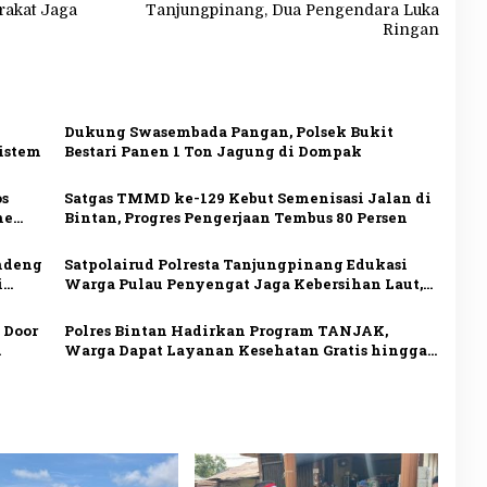
rakat Jaga
Tanjungpinang, Dua Pengendara Luka
Ringan
Dukung Swasembada Pangan, Polsek Bukit
sistem
Bestari Panen 1 Ton Jagung di Dompak
os
Satgas TMMD ke-129 Kebut Semenisasi Jalan di
me
Bintan, Progres Pengerjaan Tembus 80 Persen
andeng
Satpolairud Polresta Tanjungpinang Edukasi
i
Warga Pulau Penyengat Jaga Kebersihan Laut,
Perkuat Kepedulian Lingkungan
 Door
Polres Bintan Hadirkan Program TANJAK,
Warga Dapat Layanan Kesehatan Gratis hingga
Sembako