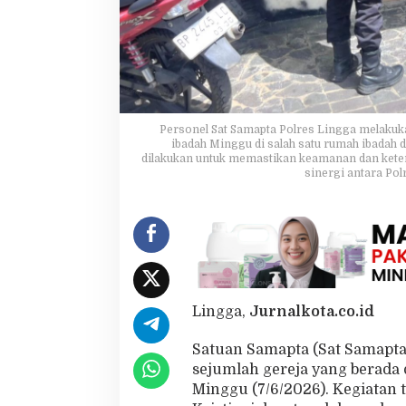
P
a
s
t
i
k
a
n
Personel Sat Samapta Polres Lingga melakuka
U
ibadah Minggu di salah satu rumah ibadah 
dilakukan untuk memastikan keamanan dan keter
m
sinergi antara Po
a
t
K
r
i
s
t
i
a
Lingga,
Jurnalkota.co.id
n
i
Satuan Samapta (Sat Samapta
B
sejumlah gereja yang berada 
e
Minggu (7/6/2026). Kegiatan
r
i