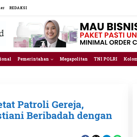
mer
REDAKSI
ional
Pemerintahan
Megapolitan
TNI POLRI
Kolo
tat Patroli Gereja,
tiani Beribadah dengan
n