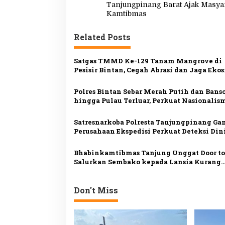
a
Tanjungpinang Barat Ajak Masya
v
Kamtibmas
i
Related Posts
g
a
Satgas TMMD Ke-129 Tanam Mangrove di
s
Pesisir Bintan, Cegah Abrasi dan Jaga Eko
i
Polres Bintan Sebar Merah Putih dan Bans
p
hingga Pulau Terluar, Perkuat Nasionalis
Masyarakat Pesisir
o
Satresnarkoba Polresta Tanjungpinang G
s
Perusahaan Ekspedisi Perkuat Deteksi Din
Peredaran Narkotika
Bhabinkamtibmas Tanjung Unggat Door to
Salurkan Sembako kepada Lansia Kurang
Mampu
Don't Miss