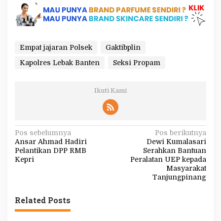
Empat jajaran Polsek
Gaktibplin
Kapolres Lebak Banten
Seksi Propam
Ikuti Kami
N
Pos sebelumnya
Pos berikutnya
Ansar Ahmad Hadiri
Dewi Kumalasari
a
Pelantikan DPP RMB
Serahkan Bantuan
v
Kepri
Peralatan UEP kepada
Masyarakat
i
Tanjungpinang
g
Related Posts
a
s