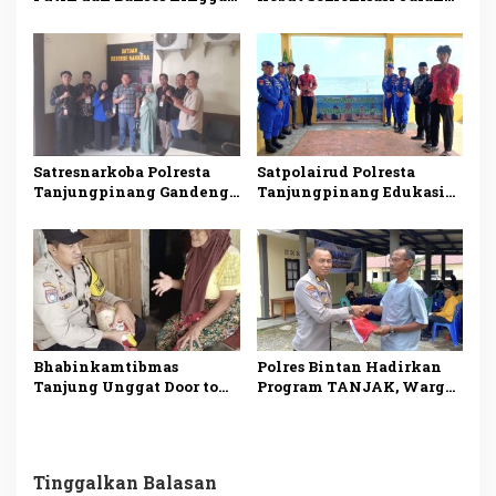
Pulau Terluar, Perkuat
di Bintan, Progres
Nasionalisme Masyarakat
Pengerjaan Tembus 80
Pesisir
Persen
Satresnarkoba Polresta
Satpolairud Polresta
Tanjungpinang Gandeng
Tanjungpinang Edukasi
Perusahaan Ekspedisi
Warga Pulau Penyengat
Perkuat Deteksi Dini
Jaga Kebersihan Laut,
Peredaran Narkotika
Perkuat Kepedulian
Lingkungan
Bhabinkamtibmas
Polres Bintan Hadirkan
Tanjung Unggat Door to
Program TANJAK, Warga
Door Salurkan Sembako
Dapat Layanan Kesehatan
kepada Lansia Kurang
Gratis hingga Sembako
Mampu
Tinggalkan Balasan