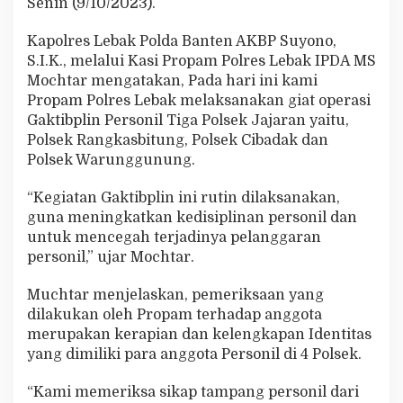
Senin (9/10/2023).
i
g
Kapolres Lebak Polda Banten AKBP Suyono,
a
P
S.I.K., melalui Kasi Propam Polres Lebak IPDA MS
o
Mochtar mengatakan, Pada hari ini kami
l
Propam Polres Lebak melaksanakan giat operasi
s
Gaktibplin Personil Tiga Polsek Jajaran yaitu,
e
Polsek Rangkasbitung, Polsek Cibadak dan
k
J
Polsek Warunggunung.
a
j
“Kegiatan Gaktibplin ini rutin dilaksanakan,
a
guna meningkatkan kedisiplinan personil dan
r
untuk mencegah terjadinya pelanggaran
a
n
personil,” ujar Mochtar.
Muchtar menjelaskan, pemeriksaan yang
dilakukan oleh Propam terhadap anggota
merupakan kerapian dan kelengkapan Identitas
yang dimiliki para anggota Personil di 4 Polsek.
“Kami memeriksa sikap tampang personil dari