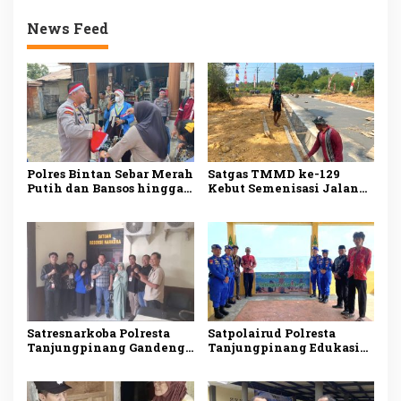
News Feed
Polres Bintan Sebar Merah
Satgas TMMD ke-129
Putih dan Bansos hingga
Kebut Semenisasi Jalan
Pulau Terluar, Perkuat
di Bintan, Progres
Nasionalisme Masyarakat
Pengerjaan Tembus 80
Pesisir
Persen
Satresnarkoba Polresta
Satpolairud Polresta
Tanjungpinang Gandeng
Tanjungpinang Edukasi
Perusahaan Ekspedisi
Warga Pulau Penyengat
Perkuat Deteksi Dini
Jaga Kebersihan Laut,
Peredaran Narkotika
Perkuat Kepedulian