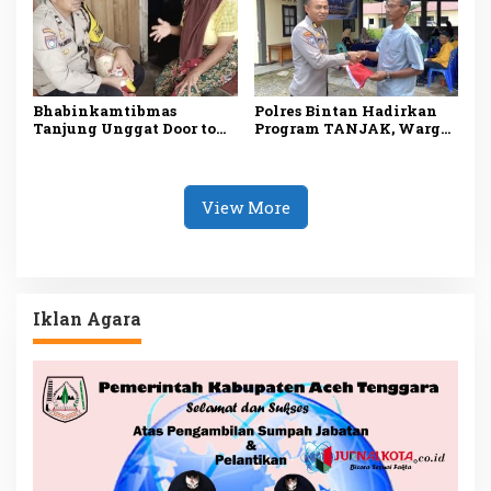
Lingkungan
Bhabinkamtibmas
Polres Bintan Hadirkan
Tanjung Unggat Door to
Program TANJAK, Warga
Door Salurkan Sembako
Dapat Layanan Kesehatan
kepada Lansia Kurang
Gratis hingga Sembako
Mampu
View More
Iklan Agara