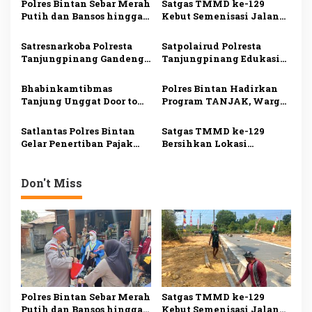
Polres Bintan Sebar Merah
Satgas TMMD ke-129
i
Putih dan Bansos hingga
Kebut Semenisasi Jalan
Pulau Terluar, Perkuat
di Bintan, Progres
p
Nasionalisme Masyarakat
Pengerjaan Tembus 80
Satresnarkoba Polresta
Satpolairud Polresta
o
Pesisir
Persen
Tanjungpinang Gandeng
Tanjungpinang Edukasi
s
Perusahaan Ekspedisi
Warga Pulau Penyengat
Perkuat Deteksi Dini
Jaga Kebersihan Laut,
Bhabinkamtibmas
Polres Bintan Hadirkan
Peredaran Narkotika
Perkuat Kepedulian
Tanjung Unggat Door to
Program TANJAK, Warga
Lingkungan
Door Salurkan Sembako
Dapat Layanan Kesehatan
kepada Lansia Kurang
Gratis hingga Sembako
Satlantas Polres Bintan
Satgas TMMD ke-129
Mampu
Gelar Penertiban Pajak
Bersihkan Lokasi
Kendaraan, 30
Penanaman Mangrove,
Pengendara Diberi
Perkuat Pelestarian
Teguran
Pesisir Bintan
Don't Miss
Polres Bintan Sebar Merah
Satgas TMMD ke-129
Putih dan Bansos hingga
Kebut Semenisasi Jalan