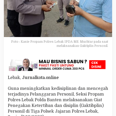
G
e
l
a
r
O
p
e
r
Foto : Kasie Propam Polres Lebak IPDA MS. Muchtar pada saat
a
melaksanakan Gaktiplin Personil.
s
i
G
a
k
t
i
Lebak,
Jurnalkota.online
b
p
Guna meningkatkan kedisiplinan dan mencegah
l
terjadinya Pelanggaran Personil, Seksi Propam
i
Polres Lebak Polda Banten melaksanakan Giat
n
d
Penegakan Ketertiban dan disiplin (Gaktibplin)
i
Personil di Tiga Polsek Jajaran Polres Lebak,
T