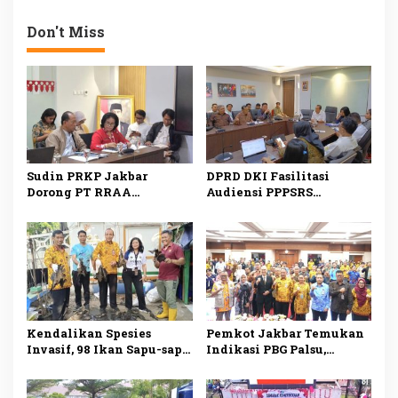
Mulai Pilah Sampah dari
Sekolah
Rumah
Don't Miss
Sudin PRKP Jakbar
DPRD DKI Fasilitasi
Dorong PT RRAA
Audiensi PPPSRS
Serahkan Pengelolaan
Citypark dan
Citypark, Sanksi
Pengembang, Serah
Administratif Bisa
Terima Pengelolaan Jadi
Diberikan
Sorotan
Kendalikan Spesies
Pemkot Jakbar Temukan
Invasif, 98 Ikan Sapu-sapu
Indikasi PBG Palsu,
Ditangkap di Kali Olimo
Pengawasan Bangunan
Diperketat