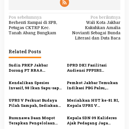
N
Pos sebelumnya
Pos berikutnya
Berhenti Sampai di SPB,
Wali Kota Jakbar
a
Petugas CKTRP Kec.
Kukuhkan Amalia
v
Tanah Abang Bungkam
Novianti Sebagai Bunda
Literasi dan Duta Baca
i
g
Related Posts
a
s
Sudin PRKP Jakbar
DPRD DKI Fasilitasi
Dorong PT RRAA
Audiensi PPPSRS
i
Serahkan Pengelolaan
Citypark dan
Citypark, Sanksi
Pengembang, Serah
p
Kendalikan Spesies
Pemkot Jakbar Temukan
Administratif Bisa
Terima Pengelolaan Jadi
Invasif, 98 Ikan Sapu-sapu
Indikasi PBG Palsu,
o
Diberikan
Sorotan
Ditangkap di Kali Olimo
Pengawasan Bangunan
s
Diperketat
UPRS V Perkuat Budaya
Meriahkan HUT ke-81 RI,
Pilah Sampah, Sediakan
Kepala UPRS V
Fasilitas Lengkap untuk
Muhammad Ali Buka
Dukung Lingkungan
Lomba Antar-Rusun di
Rusunawa Daan Mogot
Kepala SDN 09 Kalideres
Bersih
Daan Mogot
Terapkan Pengelolaan
Ajak Pedagang Jaga
Sampah Mandiri, Warga
Kebersihan Lingkungan