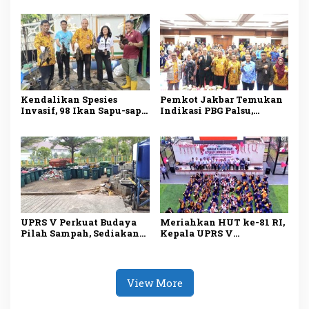
Citypark, Sanksi
Pengembang, Serah
Administratif Bisa
Terima Pengelolaan Jadi
Diberikan
Sorotan
Kendalikan Spesies
Pemkot Jakbar Temukan
Invasif, 98 Ikan Sapu-sapu
Indikasi PBG Palsu,
Ditangkap di Kali Olimo
Pengawasan Bangunan
Diperketat
UPRS V Perkuat Budaya
Meriahkan HUT ke-81 RI,
Pilah Sampah, Sediakan
Kepala UPRS V
Fasilitas Lengkap untuk
Muhammad Ali Buka
Dukung Lingkungan
Lomba Antar-Rusun di
Bersih
Daan Mogot
View More