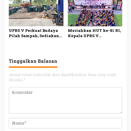
UPRS V Perkuat Budaya
Meriahkan HUT ke-81 RI,
Pilah Sampah, Sediakan
Kepala UPRS V
Fasilitas Lengkap untuk
Muhammad Ali Buka
Dukung Lingkungan
Lomba Antar-Rusun di
Bersih
Daan Mogot
Tinggalkan Balasan
Alamat email Anda tidak akan dipublikasikan.
Ruas yang wajib
ditandai
*