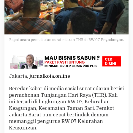
W
0
7
K
e
a
g
Rapat acara pencabutan surat edaran THR di RW 07 Pegadungan.
u
n
g
a
n
A
k
Jakarta,
jurnalkota.online
h
i
r
Beredar kabar di media sosial surat edaran berisi
n
permohonan Tunjangan Hari Raya (THR). Kali
y
ini terjadi di lingkungan RW 07, Kelurahan
a
Keagungan, Kecamatan Taman Sari. Pemkot
D
Jakarta Barat pun cepat bertindak dengan
i
c
memanggil pengurus RW 07 Kelurahan
a
Keagungan.
b