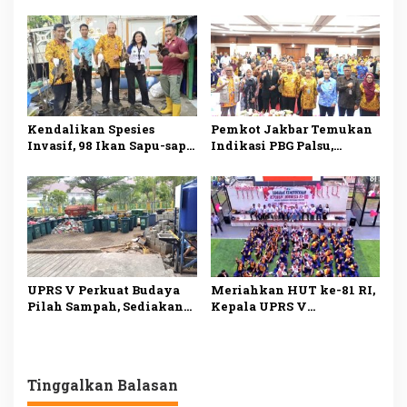
Serahkan Pengelolaan
Citypark dan
Citypark, Sanksi
Pengembang, Serah
Administratif Bisa
Terima Pengelolaan Jadi
Diberikan
Sorotan
Kendalikan Spesies
Pemkot Jakbar Temukan
Invasif, 98 Ikan Sapu-sapu
Indikasi PBG Palsu,
Ditangkap di Kali Olimo
Pengawasan Bangunan
Diperketat
UPRS V Perkuat Budaya
Meriahkan HUT ke-81 RI,
Pilah Sampah, Sediakan
Kepala UPRS V
Fasilitas Lengkap untuk
Muhammad Ali Buka
Dukung Lingkungan
Lomba Antar-Rusun di
Bersih
Daan Mogot
Tinggalkan Balasan