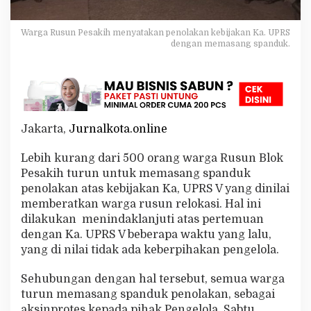
k
P
e
Warga Rusun Pesakih menyatakan penolakan kebijakan Ka. UPRS
n
dengan memasang spanduk.
o
l
a
k
a
n
Jakarta,
Jurnalkota.online
K
e
b
Lebih kurang dari 500 orang warga Rusun Blok
i
Pesakih turun untuk memasang spanduk
j
penolakan atas kebijakan Ka, UPRS V yang dinilai
a
memberatkan warga rusun relokasi. Hal ini
k
dilakukan menindaklanjuti atas pertemuan
a
n
dengan Ka. UPRS V beberapa waktu yang lalu,
K
yang di nilai tidak ada keberpihakan pengelola.
e
p
Sehubungan dengan hal tersebut, semua warga
a
turun memasang spanduk penolakan, sebagai
l
a
aksinprotes kepada pihak Pengelola, Sabtu