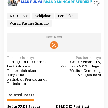
Ka UPRS V
Kebijakan
Penolakan
Warga Pasang Spanduk
Ikuti Kami
N
Pos sebelumnya
Pos berikutnya
Peringatan Harsiarnas
Gelar Kemah PTA,
a
ke-90 di Kepri,
Pramuka SMKN 1 Geger
v
Pemerintah akan
Madiun Gembleng
Tingkatkan
Anggota Baru
i
Perhatian Penyiaran di
g
Perbatasan
a
Related Posts
s
i
Sudin PRKP Jakbar
DPRD DKI Fasilitasi