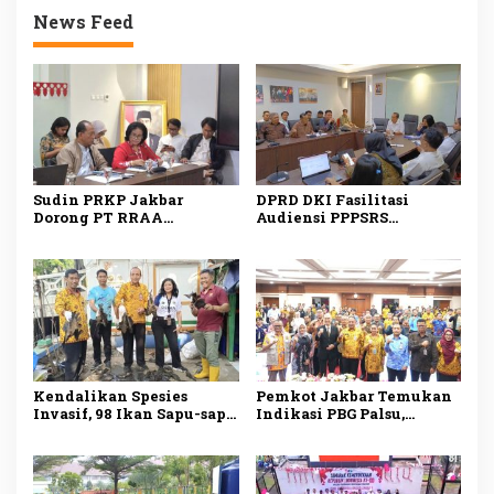
News Feed
Sudin PRKP Jakbar
DPRD DKI Fasilitasi
Dorong PT RRAA
Audiensi PPPSRS
Serahkan Pengelolaan
Citypark dan
Citypark, Sanksi
Pengembang, Serah
Administratif Bisa
Terima Pengelolaan Jadi
Diberikan
Sorotan
Kendalikan Spesies
Pemkot Jakbar Temukan
Invasif, 98 Ikan Sapu-sapu
Indikasi PBG Palsu,
Ditangkap di Kali Olimo
Pengawasan Bangunan
Diperketat