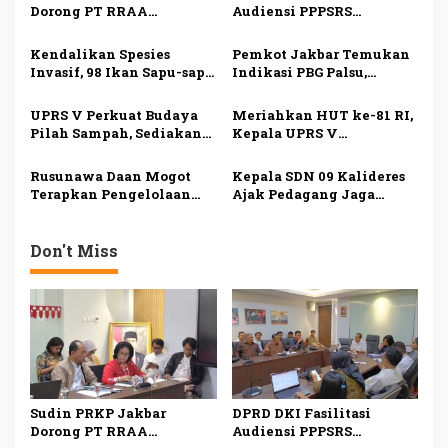
Dorong PT RRAA
Audiensi PPPSRS
p
Serahkan Pengelolaan
Citypark dan
o
Citypark, Sanksi
Pengembang, Serah
Kendalikan Spesies
Pemkot Jakbar Temukan
Administratif Bisa
Terima Pengelolaan Jadi
s
Invasif, 98 Ikan Sapu-sapu
Indikasi PBG Palsu,
Diberikan
Sorotan
Ditangkap di Kali Olimo
Pengawasan Bangunan
Diperketat
UPRS V Perkuat Budaya
Meriahkan HUT ke-81 RI,
Pilah Sampah, Sediakan
Kepala UPRS V
Fasilitas Lengkap untuk
Muhammad Ali Buka
Dukung Lingkungan
Lomba Antar-Rusun di
Rusunawa Daan Mogot
Kepala SDN 09 Kalideres
Bersih
Daan Mogot
Terapkan Pengelolaan
Ajak Pedagang Jaga
Sampah Mandiri, Warga
Kebersihan Lingkungan
Mulai Pilah Sampah dari
Sekolah
Rumah
Don't Miss
Sudin PRKP Jakbar
DPRD DKI Fasilitasi
Dorong PT RRAA
Audiensi PPPSRS