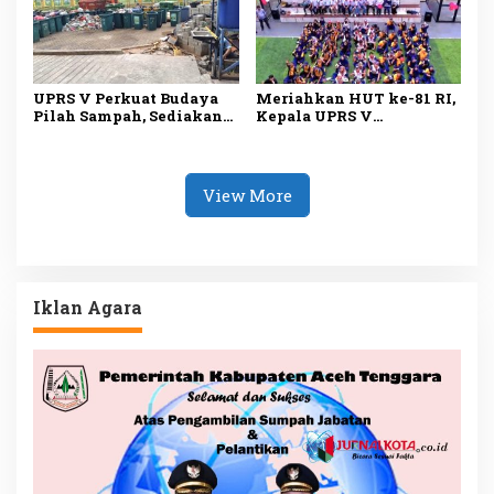
UPRS V Perkuat Budaya
Meriahkan HUT ke-81 RI,
Pilah Sampah, Sediakan
Kepala UPRS V
Fasilitas Lengkap untuk
Muhammad Ali Buka
Dukung Lingkungan
Lomba Antar-Rusun di
Bersih
Daan Mogot
View More
Iklan Agara