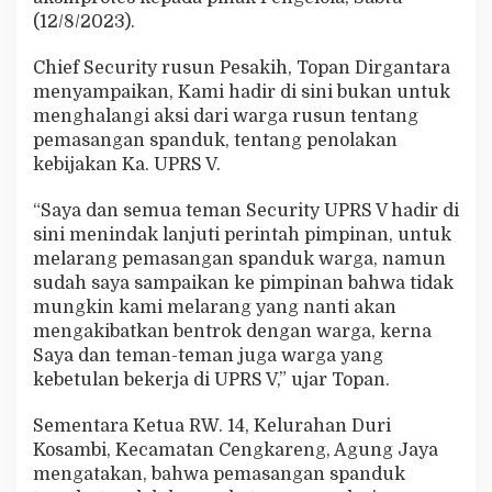
U
(12/8/2023).
P
R
Chief Security rusun Pesakih, Topan Dirgantara
S
menyampaikan, Kami hadir di sini bukan untuk
V
menghalangi aksi dari warga rusun tentang
pemasangan spanduk, tentang penolakan
kebijakan Ka. UPRS V.
“Saya dan semua teman Security UPRS V hadir di
sini menindak lanjuti perintah pimpinan, untuk
melarang pemasangan spanduk warga, namun
sudah saya sampaikan ke pimpinan bahwa tidak
mungkin kami melarang yang nanti akan
mengakibatkan bentrok dengan warga, kerna
Saya dan teman-teman juga warga yang
kebetulan bekerja di UPRS V,” ujar Topan.
Sementara Ketua RW. 14, Kelurahan Duri
Kosambi, Kecamatan Cengkareng, Agung Jaya
mengatakan, bahwa pemasangan spanduk