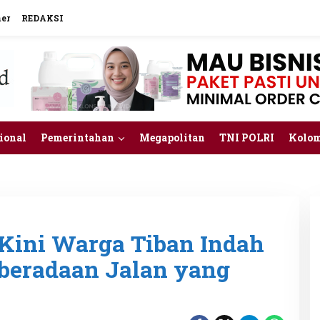
mer
REDAKSI
ional
Pemerintahan
Megapolitan
TNI POLRI
Kolo
 Kini Warga Tiban Indah
beradaan Jalan yang