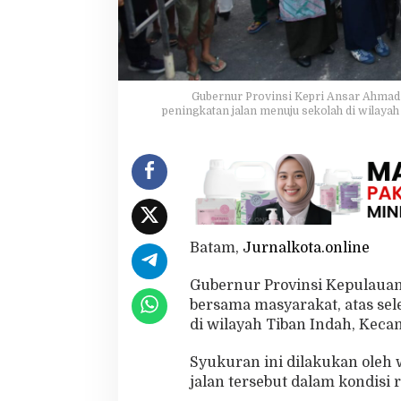
B
i
s
a
M
e
Gubernur Provinsi Kepri Ansar Ahmad 
n
peningkatan jalan menuju sekolah di wilaya
i
k
m
a
t
i
K
e
Batam,
Jurnalkota.online
b
e
Gubernur Provinsi Kepulauan
r
a
bersama masyarakat, atas sel
d
di wilayah Tiban Indah, Keca
a
a
Syukuran ini dilakukan oleh 
n
jalan tersebut dalam kondisi 
J
a