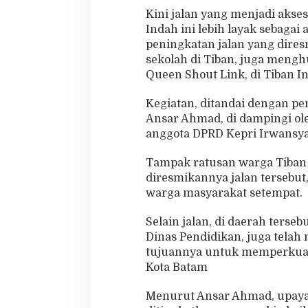
l
Kini jalan yang menjadi akse
a
Indah ini lebih layak sebagai
n
peningkatan jalan yang dires
y
sekolah di Tiban, juga meng
a
n
Queen Shout Link, di Tiban I
g
M
Kegiatan, ditandai dengan pe
u
Ansar Ahmad, di dampingi ole
l
anggota DPRD Kepri Irwansy
u
s
Tampak ratusan warga Tiban 
diresmikannya jalan tersebut
warga masyarakat setempat.
Selain jalan, di daerah terse
Dinas Pendidikan, juga tel
tujuannya untuk memperkuat f
Kota Batam
Menurut Ansar Ahmad, upaya 