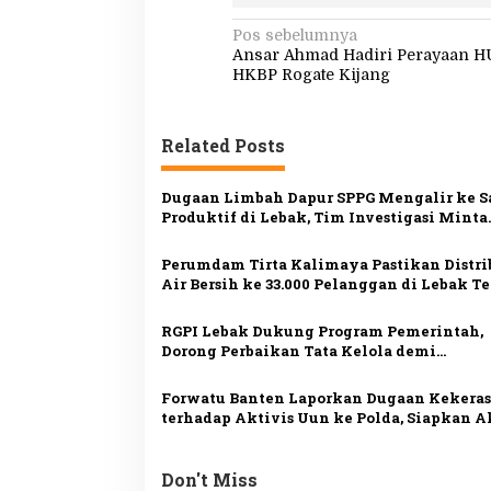
N
Pos sebelumnya
Ansar Ahmad Hadiri Perayaan H
a
HKBP Rogate Kijang
v
i
Related Posts
g
a
Dugaan Limbah Dapur SPPG Mengalir ke 
s
Produktif di Lebak, Tim Investigasi Minta
Pemeriksaan Menyeluruh
i
Perumdam Tirta Kalimaya Pastikan Distri
p
Air Bersih ke 33.000 Pelanggan di Lebak T
Lancar saat Kemarau
o
RGPI Lebak Dukung Program Pemerintah,
s
Dorong Perbaikan Tata Kelola demi
Kesejahteraan Rakyat
Forwatu Banten Laporkan Dugaan Kekera
terhadap Aktivis Uun ke Polda, Siapkan A
Massa
Don't Miss