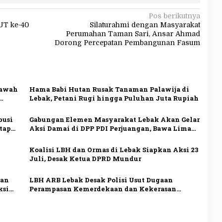
Pos berikutnya
UT ke-40
Silaturahmi dengan Masyarakat
Perumahan Taman Sari, Ansar Ahmad
Dorong Percepatan Pembangunan Fasum
Sawah
Hama Babi Hutan Rusak Tanaman Palawija di
Lebak, Petani Rugi hingga Puluhan Juta Rupiah
busi
Gabungan Elemen Masyarakat Lebak Akan Gelar
etap
Aksi Damai di DPP PDI Perjuangan, Bawa Lima
Tuntutan
Koalisi LBH dan Ormas di Lebak Siapkan Aksi 23
Juli, Desak Ketua DPRD Mundur
san
LBH ARB Lebak Desak Polisi Usut Dugaan
ksi
Perampasan Kemerdekaan dan Kekerasan
terhadap Aktivis Koh Uun