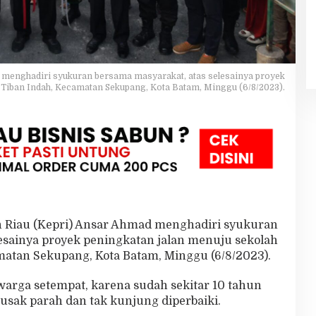
menghadiri syukuran bersama masyarakat, atas selesainya proyek
h Tiban Indah, Kecamatan Sekupang, Kota Batam, Minggu (6/8/2023).
 Riau (Kepri) Ansar Ahmad menghadiri syukuran
esainya proyek peningkatan jalan menuju sekolah
matan Sekupang, Kota Batam, Minggu (6/8/2023).
warga setempat, karena sudah sekitar 10 tahun
rusak parah dan tak kunjung diperbaiki.