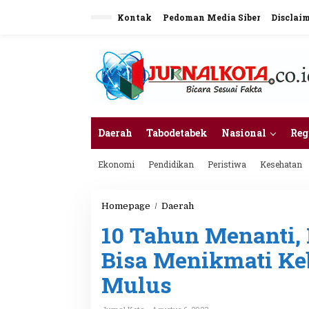
L
Kontak
Pedoman Media Siber
Disclai
e
w
a
t
i
k
e
k
o
n
Daerah
Tabodetabek
Nasional
Reg
t
e
Ekonomi
Pendidikan
Peristiwa
Kesehatan
n
Homepage
/
Daerah
1
0
10 Tahun Menanti,
T
a
Bisa Menikmati Ke
h
u
Mulus
n
M
e