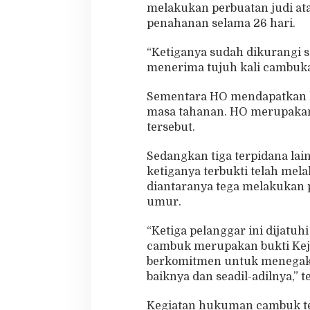
melakukan perbuatan judi at
penahanan selama 26 hari.
“Ketiganya sudah dikurangi 
menerima tujuh kali cambukan
Sementara HO mendapatkan h
masa tahanan. HO merupakan
tersebut.
Sedangkan tiga terpidana lai
ketiganya terbukti telah mel
diantaranya tega melakukan p
umur.
“Ketiga pelanggar ini dijatu
cambuk merupakan bukti Kej
berkomitmen untuk menegakk
baiknya dan seadil-adilnya,” t
Kegiatan hukuman cambuk terse