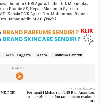
za, Damdim 0108 Agara. Letkot Inf, M. Sudoko,
hsan Pradita SE, Kepala Makamah Syari’ah
g MH, Kepala BNK Agara Drs. Muhammad Riduan
 Drs. Jamanuddin M.AP.
(Yuda)
Aceh Tenggara
Agara
Dihukum Cambuk
Ikuti Kami
Pos berikutnya
 SMK PGRI
Peringati 1 Muharram 1445 H di Anambas,
Ansar Ahmad Sebut Momentum Evaluasi
Diri