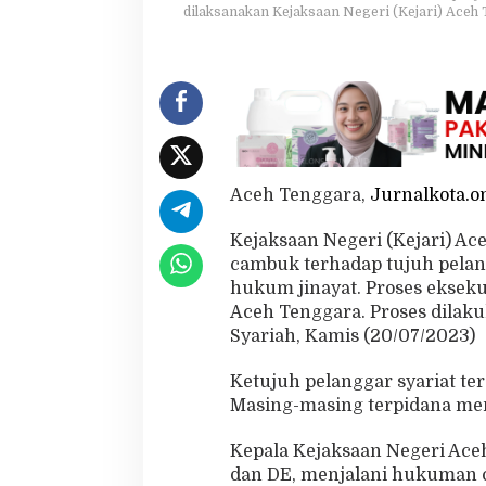
dilaksanakan Kejaksaan Negeri (Kejari) Aceh 
i
h
u
k
u
m
C
a
m
b
Aceh Tenggara,
Jurnalkota.o
u
k
Kejaksaan Negeri (Kejari) 
cambuk terhadap tujuh pela
hukum jinayat. Proses ekseku
Aceh Tenggara. Proses dilak
Syariah, Kamis (20/07/2023)
Ketujuh pelanggar syariat ters
Masing-masing terpidana men
Kepala Kejaksaan Negeri Aceh
dan DE, menjalani hukuman c