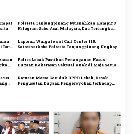
 Empat
Polresta Tanjungpinang Musnahkan Hampir 3
sita
Kilogram Sabu Asal Malaysia, Dua Tersangka
Ditangkap
daran
Laporan Warga lewat Call Center 110,
i Batu
Satresnarkoba Polresta Tanjungpinang Ungkap
Kasus Penyalahgunaan Narkotika
erasan
Polres Lebak Pastikan Penanganan Kasus
ngka
Dugaan Kekerasan Seksual Anak di Maja Sesuai
Prosedur
asus
Ratusan Massa Geruduk DPRD Lebak, Desak
rang
Pengusutan Dugaan Pengeroyokan terhadap
Uun