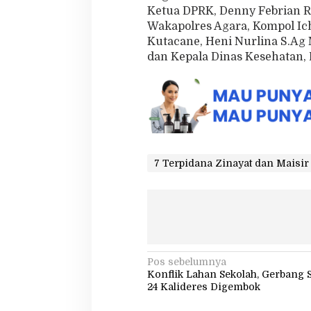
Ketua DPRK, Denny Febrian Ro
Wakapolres Agara, Kompol Ic
Kutacane, Heni Nurlina S.A
dan Kepala Dinas Kesehatan,
7 Terpidana Zinayat dan Maisir
N
Pos sebelumnya
Konflik Lahan Sekolah, Gerbang
a
24 Kalideres Digembok
v