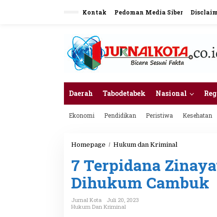
L
Kontak
Pedoman Media Siber
Disclai
e
w
a
t
i
k
e
k
o
n
Daerah
Tabodetabek
Nasional
Reg
t
e
Ekonomi
Pendidikan
Peristiwa
Kesehatan
n
Homepage
/
Hukum dan Kriminal
7
T
7 Terpidana Zinaya
e
r
Dihukum Cambuk
p
i
d
Jurnal Kota
Juli 20, 2023
a
Hukum Dan Kriminal
n