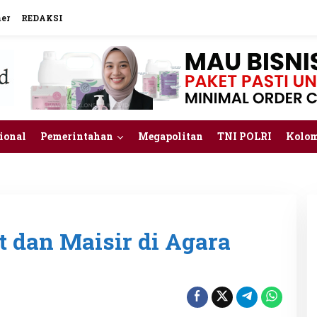
mer
REDAKSI
ional
Pemerintahan
Megapolitan
TNI POLRI
Kolo
t dan Maisir di Agara