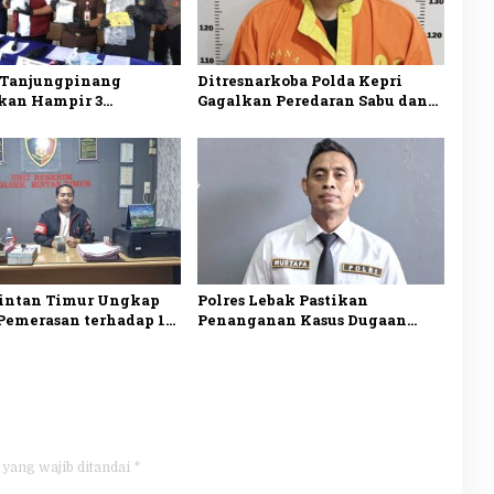
a Tanjungpinang
Ditresnarkoba Polda Kepri
an Hampir 3
Gagalkan Peredaran Sabu dan
 Sabu Asal Malaysia,
Ekstasi, Seorang Pria Ditangkap
sangka Ditangkap
di Batu Ampar
Bintan Timur Ungkap
Polres Lebak Pastikan
Pemerasan terhadap 10
Penanganan Kasus Dugaan
 Mantang, Satu
Kekerasan Seksual Anak di
ka Ditangkap
Maja Sesuai Prosedur
 yang wajib ditandai
*