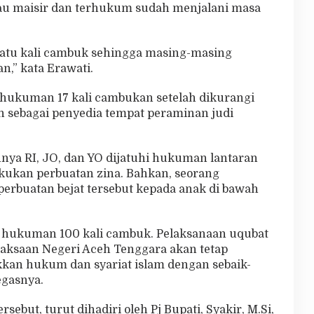
au maisir dan terhukum sudah menjalani masa
satu kali cambuk sehingga masing-masing
,” kata Erawati.
ukuman 17 kali cambukan setelah dikurangi
 sebagai penyedia tempat peraminan judi
nnya RI, JO, dan YO dijatuhi hukuman lantaran
akukan perbuatan zina. Bahkan, seorang
erbuatan bejat tersebut kepada anak di bawah
hi hukuman 100 kali cambuk. Pelaksanaan uqubat
aksaan Negeri Aceh Tenggara akan tetap
an hukum dan syariat islam dengan sebaik-
egasnya.
but, turut dihadiri oleh Pj Bupati, Syakir, M.Si,