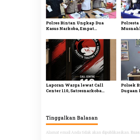
Polres Bintan Ungkap Dua
Polrest
Kasus Narkoba, Empat
Musnahk
Tersangka Diamankan, Sabu
Kilogram
dan Ekstasi Disita
Dua Ter
Laporan Warga lewat Call
Polsek 
Center 110, Satresnarkoba
Dugaan 
Polresta Tanjungpinang
Anak di
Ungkap Kasus
Tersang
Penyalahgunaan Narkotika
Tinggalkan Balasan
Alamat email Anda tidak akan dipublikasikan.
Ruas