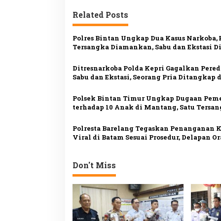
i
Related Posts
g
a
Polres Bintan Ungkap Dua Kasus Narkoba,
s
Tersangka Diamankan, Sabu dan Ekstasi Di
i
Ditresnarkoba Polda Kepri Gagalkan Pere
p
Sabu dan Ekstasi, Seorang Pria Ditangkap d
Ampar
o
Polsek Bintan Timur Ungkap Dugaan Pem
s
terhadap 10 Anak di Mantang, Satu Tersa
Ditangkap
Polresta Barelang Tegaskan Penanganan K
Viral di Batam Sesuai Prosedur, Delapan O
Jadi Tersangka
Don't Miss