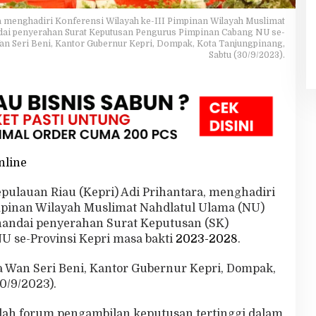
ra menghadiri Konferensi Wilayah ke-III Pimpinan Wilayah Muslimat
ndai penyerahan Surat Keputusan Pengurus Pimpinan Cabang NU se-
Wan Seri Beni, Kantor Gubernur Kepri, Dompak, Kota Tanjungpinang,
Sabtu (30/9/2023).
nline
epulauan Riau (Kepri) Adi Prihantara, menghadiri
impinan Wilayah Muslimat Nahdlatul Ulama (NU)
enandai penyerahan Surat Keputusan (SK)
 se-Provinsi Kepri masa bakti
2023-2028
.
la Wan Seri Beni, Kantor Gubernur Kepri, Dompak,
0/9/2023).
alah forum pengambilan keputusan tertinggi dalam