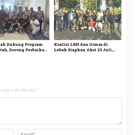
piah
Tetap Lancar saat Kemarau
bak Dukung Program
Koalisi LBH dan Ormas di
tah, Dorong Perbaikan
Lebak Siapkan Aksi 23 Juli,
ola demi
Desak Ketua DPRD Mundur
teraan Rakyat
 yang wajib ditandai
*