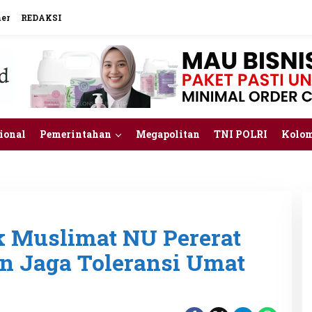
mer
REDAKSI
ional
Pemerintahan
Megapolitan
TNI POLRI
Kolo
k Muslimat NU Pererat
an Jaga Toleransi Umat