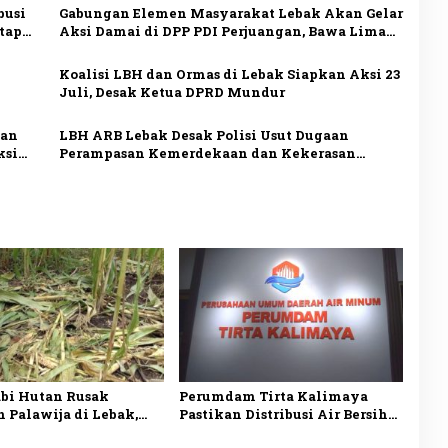
busi
Gabungan Elemen Masyarakat Lebak Akan Gelar
etap
Aksi Damai di DPP PDI Perjuangan, Bawa Lima
Tuntutan
Koalisi LBH dan Ormas di Lebak Siapkan Aksi 23
Juli, Desak Ketua DPRD Mundur
san
LBH ARB Lebak Desak Polisi Usut Dugaan
ksi
Perampasan Kemerdekaan dan Kekerasan
terhadap Aktivis Koh Uun
bi Hutan Rusak
Perumdam Tirta Kalimaya
 Palawija di Lebak,
Pastikan Distribusi Air Bersih
Rugi hingga Puluhan
ke 33.000 Pelanggan di Lebak