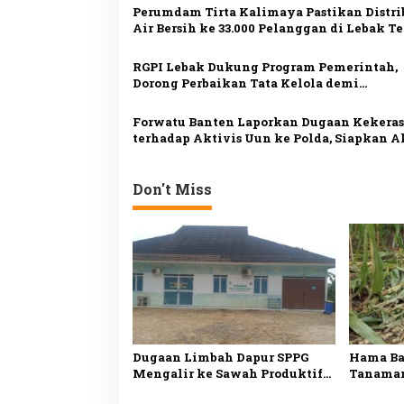
i
Perumdam Tirta Kalimaya Pastikan Distri
p
Air Bersih ke 33.000 Pelanggan di Lebak T
Lancar saat Kemarau
o
RGPI Lebak Dukung Program Pemerintah,
s
Dorong Perbaikan Tata Kelola demi
Kesejahteraan Rakyat
Forwatu Banten Laporkan Dugaan Kekera
terhadap Aktivis Uun ke Polda, Siapkan A
Massa
Don't Miss
Dugaan Limbah Dapur SPPG
Hama Ba
Mengalir ke Sawah Produktif
Tanaman
di Lebak, Tim Investigasi
Petani 