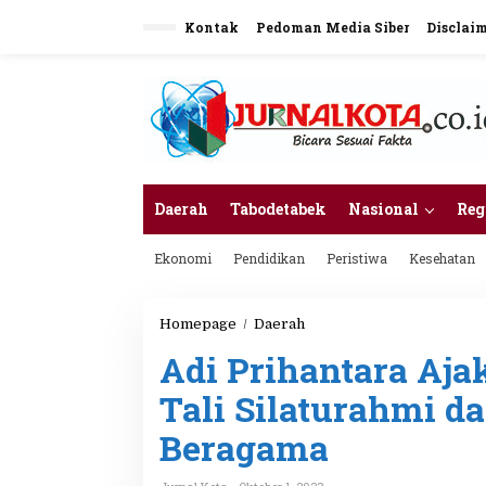
L
Kontak
Pedoman Media Siber
Disclai
e
w
a
t
i
k
e
k
o
n
Daerah
Tabodetabek
Nasional
Reg
t
e
Ekonomi
Pendidikan
Peristiwa
Kesehatan
n
Homepage
/
Daerah
A
d
Adi Prihantara Aja
i
P
Tali Silaturahmi d
r
i
Beragama
h
a
n