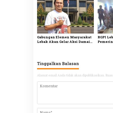
Minta Pemeriksaan
Juta Ru
Menyeluruh
Gabungan Elemen Masyarakat
RGPI Le
Lebak Akan Gelar Aksi Damai
Pemerin
di DPP PDI Perjuangan, Bawa
Tata Kel
Lima Tuntutan
Kesejah
Tinggalkan Balasan
Alamat email Anda tidak akan dipublikasikan.
Ruas