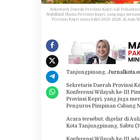
T
Sekretaris Daerah Provinsi Kepri Adi Prihanta
a
Nahdlatul Ulama Provinsi Kepri, yang juga mena
l
Provinsi Kepri masa bakti 2023-2028, di Aula 
i
S
i
l
a
t
u
r
a
Tanjungpinang,
Jurnalkota.o
h
m
i
Sekretaris Daerah Provinsi K
d
Konferensi Wilayah ke-III P
a
Provinsi Kepri, yang juga m
n
Pengurus Pimpinan Cabang NU
J
a
g
Acara tersebut, digelar di Au
a
Kota Tanjungpinang, Sabtu (3
T
o
Konferensi Wilayah ke-III ad
l