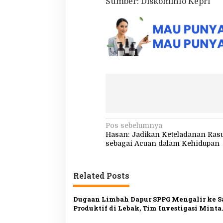
Sumber: Diskominfo Kepri
N
Pos sebelumnya
Hasan: Jadikan Keteladanan Rasu
a
sebagai Acuan dalam Kehidupan
v
i
Related Posts
g
a
Dugaan Limbah Dapur SPPG Mengalir ke 
s
Produktif di Lebak, Tim Investigasi Minta
Pemeriksaan Menyeluruh