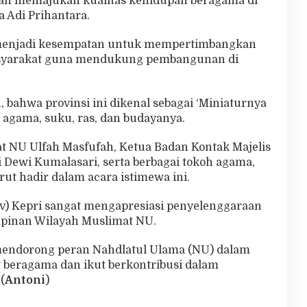
n memajukan kualitas kehidupan beragama di
a Adi Prihantara.
a menjadi kesempatan untuk mempertimbangkan
masyarakat guna mendukung pembangunan di
 bahwa provinsi ini dikenal sebagai ‘Miniaturnya
agama, suku, ras, dan budayanya.
 NU Ulfah Masfufah, Ketua Badan Kontak Majelis
 Dewi Kumalasari, serta berbagai tokoh agama,
rut hadir dalam acara istimewa ini.
v) Kepri sangat mengapresiasi penyelenggaraan
mpinan Wilayah Muslimat NU.
 mendorong peran Nahdlatul Ulama (NU) dalam
beragama dan ikut berkontribusi dalam
(
Antoni
)