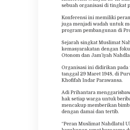
e
sebuah organisasi di tingkat 
r
a
Konferensi ini memiliki per
n
juga menjadi wadah untuk me
s
program pembangunan di Prov
i
U
m
Sejarah singkat Muslimat Na
a
kemasyarakatan dengan fokus
t
Otonom dan Jam’iyah Nahdla
B
e
Organisasi ini didirikan pada
r
a
tanggal 29 Maret 1948, di Pu
g
Khofifah Indar Parawansa.
a
m
Adi Prihantara menggarisba
a
hak setiap warga untuk berib
mencakup memberikan bimbin
dengan damai dan tertib.
“Peran Muslimat Nahdlatul U