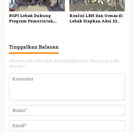
RGPI Lebak Dukung
Koalisi LBH dan Ormas di
Program Pemerintah,
Lebak Siapkan Aksi 23
Dorong Perbaikan Tata
Juli, Desak Ketua DPRD
Kelola demi
Mundur
Kesejahteraan Rakyat
Tinggalkan Balasan
Alamat email Anda tidak akan dipublikasikan.
Ruas yang wajib
ditandai
*