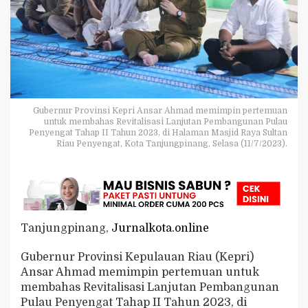
v
i
t
a
l
i
s
a
s
Gubernur Provinsi Kepri Ansar Ahmad memimpin pertemuan
i
untuk membahas Revitalisasi Lanjutan Pembangunan Pulau
L
Penyengat Tahap II Tahun 2023, di Halaman Masjid Raya Sultan
a
Riau Penyengat, Kota Tanjungpinang, Selasa (11/7/2023).
n
j
u
t
a
n
Tanjungpinang,
Jurnalkota.online
P
u
l
Gubernur Provinsi Kepulauan Riau (Kepri)
a
Ansar Ahmad memimpin pertemuan untuk
u
membahas Revitalisasi Lanjutan Pembangunan
P
Pulau Penyengat Tahap II Tahun 2023, di
e