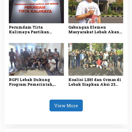
Perumdam Tirta
Gabungan Elemen
Kalimaya Pastikan
Masyarakat Lebak Akan
Distribusi Air Bersih ke
Gelar Aksi Damai di DPP
33.000 Pelanggan di Lebak
PDI Perjuangan, Bawa
Tetap Lancar saat
Lima Tuntutan
Kemarau
RGPI Lebak Dukung
Koalisi LBH dan Ormas di
Program Pemerintah,
Lebak Siapkan Aksi 23
Dorong Perbaikan Tata
Juli, Desak Ketua DPRD
Kelola demi
Mundur
Kesejahteraan Rakyat
View More