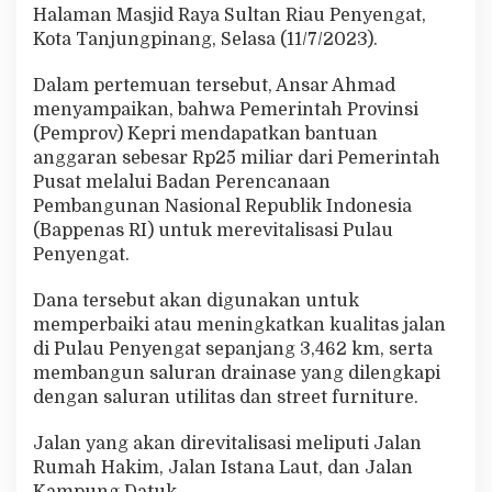
n
Halaman Masjid Raya Sultan Riau Penyengat,
y
Kota Tanjungpinang, Selasa (11/7/2023).
e
n
Dalam pertemuan tersebut, Ansar Ahmad
g
menyampaikan, bahwa Pemerintah Provinsi
a
t
(Pemprov) Kepri mendapatkan bantuan
T
anggaran sebesar Rp25 miliar dari Pemerintah
a
Pusat melalui Badan Perencanaan
h
Pembangunan Nasional Republik Indonesia
u
(Bappenas RI) untuk merevitalisasi Pulau
n
2
Penyengat.
0
2
Dana tersebut akan digunakan untuk
3
memperbaiki atau meningkatkan kualitas jalan
di Pulau Penyengat sepanjang 3,462 km, serta
membangun saluran drainase yang dilengkapi
dengan saluran utilitas dan street furniture.
Jalan yang akan direvitalisasi meliputi Jalan
Rumah Hakim, Jalan Istana Laut, dan Jalan
Kampung Datuk.