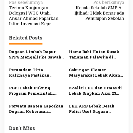
N
Pos sebelumnya
Pos berikutnya
Terima Kunjungan
Kepala Sekolah SMP Al-
a
Delegasi WTC Utah,
Ijtihad: Tidak Benar ada
v
Ansar Ahmad Paparkan
Penutupan Sekolah
Iklim Investasi Kepri
i
g
Related Posts
a
s
Dugaan Limbah Dapur
Hama Babi Hutan Rusak
SPPG Mengalir ke Sawah
Tanaman Palawija di
i
Produktif di Lebak, Tim
Lebak, Petani Rugi
Investigasi Minta
hingga Puluhan Juta
p
Perumdam Tirta
Gabungan Elemen
Pemeriksaan Menyeluruh
Rupiah
Kalimaya Pastikan
Masyarakat Lebak Akan
o
Distribusi Air Bersih ke
Gelar Aksi Damai di DPP
s
33.000 Pelanggan di Lebak
PDI Perjuangan, Bawa
RGPI Lebak Dukung
Koalisi LBH dan Ormas di
Tetap Lancar saat
Lima Tuntutan
Program Pemerintah,
Lebak Siapkan Aksi 23
Kemarau
Dorong Perbaikan Tata
Juli, Desak Ketua DPRD
Kelola demi
Mundur
Forwatu Banten Laporkan
LBH ARB Lebak Desak
Kesejahteraan Rakyat
Dugaan Kekerasan
Polisi Usut Dugaan
terhadap Aktivis Uun ke
Perampasan
Polda, Siapkan Aksi
Kemerdekaan dan
Massa
Kekerasan terhadap
Don't Miss
Aktivis Koh Uun