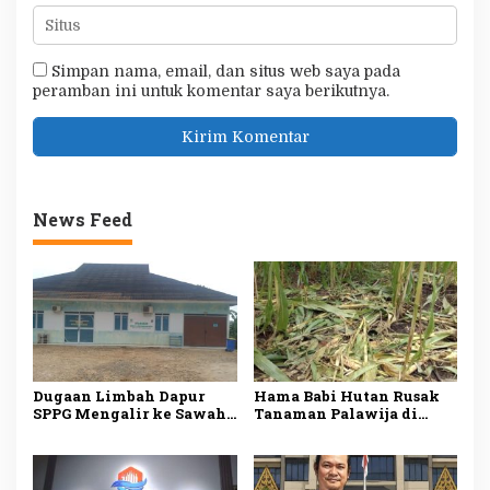
Simpan nama, email, dan situs web saya pada
peramban ini untuk komentar saya berikutnya.
News Feed
Dugaan Limbah Dapur
Hama Babi Hutan Rusak
SPPG Mengalir ke Sawah
Tanaman Palawija di
Produktif di Lebak, Tim
Lebak, Petani Rugi
Investigasi Minta
hingga Puluhan Juta
Pemeriksaan Menyeluruh
Rupiah