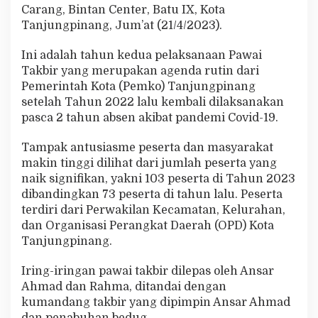
s
Carang, Bintan Center, Batu IX, Kota
e
Tanjungpinang, Jum’at (21/4/2023).
-
K
Ini adalah tahun kedua pelaksanaan Pawai
o
Takbir yang merupakan agenda rutin dari
t
a
Pemerintah Kota (Pemko) Tanjungpinang
T
setelah Tahun 2022 lalu kembali dilaksanakan
a
pasca 2 tahun absen akibat pandemi Covid-19.
n
j
Tampak antusiasme peserta dan masyarakat
u
n
makin tinggi dilihat dari jumlah peserta yang
g
naik signifikan, yakni 103 peserta di Tahun 2023
p
dibandingkan 73 peserta di tahun lalu. Peserta
i
terdiri dari Perwakilan Kecamatan, Kelurahan,
n
dan Organisasi Perangkat Daerah (OPD) Kota
a
n
Tanjungpinang.
g
Iring-iringan pawai takbir dilepas oleh Ansar
Ahmad dan Rahma, ditandai dengan
kumandang takbir yang dipimpin Ansar Ahmad
dan penabuhan bedug.