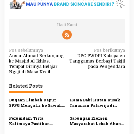
Ikuti Kami
N
Pos sebelumnya
Pos berikutnya
Ansar Ahmad Berkunjung
DPC PWDPI Kabupaten
a
ke Masjid Al-Ikhlas,
Tanggamus Berbagi Takjil
v
Tempat Dirinya Belajar
pada Pengendara
Ngaji di Masa Kecil
i
g
Related Posts
a
s
Dugaan Limbah Dapur
Hama Babi Hutan Rusak
SPPG Mengalir ke Sawah
Tanaman Palawija di
i
Produktif di Lebak, Tim
Lebak, Petani Rugi
Investigasi Minta
hingga Puluhan Juta
p
Perumdam Tirta
Gabungan Elemen
Pemeriksaan Menyeluruh
Rupiah
Kalimaya Pastikan
Masyarakat Lebak Akan
o
Distribusi Air Bersih ke
Gelar Aksi Damai di DPP