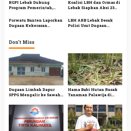
s
33.000 Pelanggan di Lebak
PDI Perjuangan, Bawa
RGPI Lebak Dukung
Koalisi LBH dan Ormas di
Tetap Lancar saat
Lima Tuntutan
Program Pemerintah,
Lebak Siapkan Aksi 23
Kemarau
Dorong Perbaikan Tata
Juli, Desak Ketua DPRD
Kelola demi
Mundur
Forwatu Banten Laporkan
LBH ARB Lebak Desak
Kesejahteraan Rakyat
Dugaan Kekerasan
Polisi Usut Dugaan
terhadap Aktivis Uun ke
Perampasan
Polda, Siapkan Aksi
Kemerdekaan dan
Massa
Kekerasan terhadap
Don't Miss
Aktivis Koh Uun
Dugaan Limbah Dapur
Hama Babi Hutan Rusak
SPPG Mengalir ke Sawah
Tanaman Palawija di
Produktif di Lebak, Tim
Lebak, Petani Rugi
Investigasi Minta
hingga Puluhan Juta
Pemeriksaan Menyeluruh
Rupiah