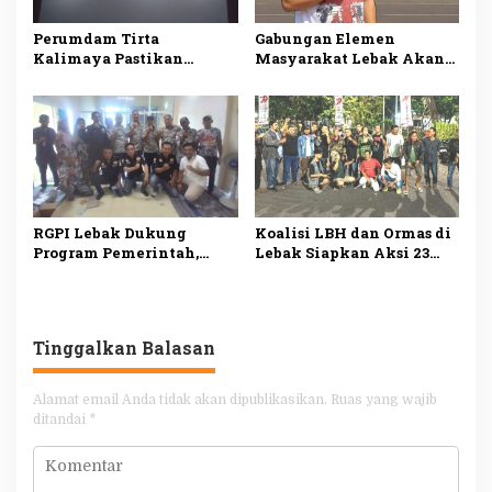
Perumdam Tirta
Gabungan Elemen
Kalimaya Pastikan
Masyarakat Lebak Akan
Distribusi Air Bersih ke
Gelar Aksi Damai di DPP
33.000 Pelanggan di Lebak
PDI Perjuangan, Bawa
Tetap Lancar saat
Lima Tuntutan
Kemarau
RGPI Lebak Dukung
Koalisi LBH dan Ormas di
Program Pemerintah,
Lebak Siapkan Aksi 23
Dorong Perbaikan Tata
Juli, Desak Ketua DPRD
Kelola demi
Mundur
Kesejahteraan Rakyat
Tinggalkan Balasan
Alamat email Anda tidak akan dipublikasikan.
Ruas yang wajib
ditandai
*