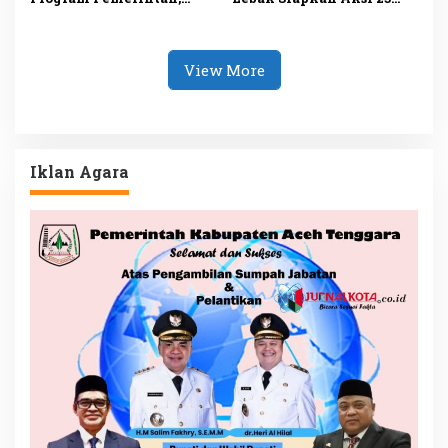
Dorong Perbaikan Tata
Juli, Desak Ketua DPRD
Kelola demi
Mundur
Kesejahteraan Rakyat
View More
Iklan Agara