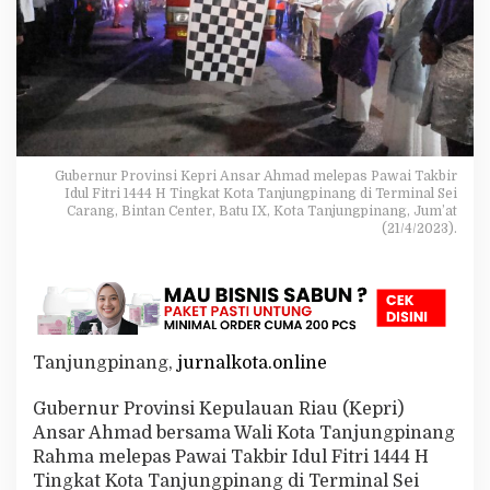
s
e
r
t
a
P
a
w
a
Gubernur Provinsi Kepri Ansar Ahmad melepas Pawai Takbir
i
Idul Fitri 1444 H Tingkat Kota Tanjungpinang di Terminal Sei
T
Carang, Bintan Center, Batu IX, Kota Tanjungpinang, Jum’at
a
(21/4/2023).
k
b
i
r
I
d
Tanjungpinang,
jurnalkota.online
u
l
F
Gubernur Provinsi Kepulauan Riau (Kepri)
i
Ansar Ahmad bersama Wali Kota Tanjungpinang
t
Rahma melepas Pawai Takbir Idul Fitri 1444 H
r
Tingkat Kota Tanjungpinang di Terminal Sei
i