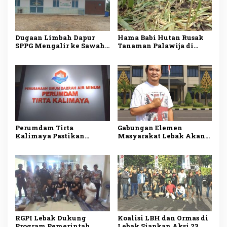
Dugaan Limbah Dapur
Hama Babi Hutan Rusak
SPPG Mengalir ke Sawah
Tanaman Palawija di
Produktif di Lebak, Tim
Lebak, Petani Rugi
Investigasi Minta
hingga Puluhan Juta
Pemeriksaan Menyeluruh
Rupiah
Perumdam Tirta
Gabungan Elemen
Kalimaya Pastikan
Masyarakat Lebak Akan
Distribusi Air Bersih ke
Gelar Aksi Damai di DPP
33.000 Pelanggan di Lebak
PDI Perjuangan, Bawa
Tetap Lancar saat
Lima Tuntutan
Kemarau
RGPI Lebak Dukung
Koalisi LBH dan Ormas di
Program Pemerintah,
Lebak Siapkan Aksi 23