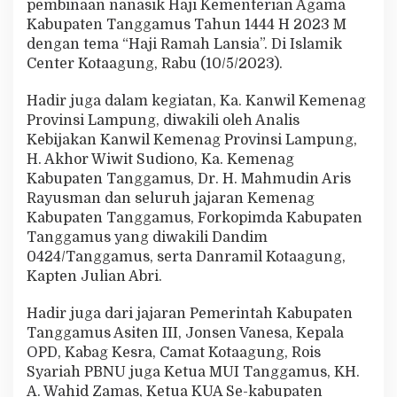
pembinaan nanasik Haji Kementerian Agama
e
Kabupaten Tanggamus Tahun 1444 H 2023 M
m
b
dengan tema “Haji Ramah Lansia”. Di Islamik
i
Center Kotaagung, Rabu (10/5/2023).
n
a
Hadir juga dalam kegiatan, Ka. Kanwil Kemenag
a
Provinsi Lampung, diwakili oleh Analis
n
M
Kebijakan Kanwil Kemenag Provinsi Lampung,
a
H. Akhor Wiwit Sudiono, Ka. Kemenag
n
Kabupaten Tanggamus, Dr. H. Mahmudin Aris
a
Rayusman dan seluruh jajaran Kemenag
s
Kabupaten Tanggamus, Forkopimda Kabupaten
i
k
Tanggamus yang diwakili Dandim
H
0424/Tanggamus, serta Danramil Kotaagung,
a
Kapten Julian Abri.
j
i
Hadir juga dari jajaran Pemerintah Kabupaten
Tanggamus Asiten III, Jonsen Vanesa, Kepala
OPD, Kabag Kesra, Camat Kotaagung, Rois
Syariah PBNU juga Ketua MUI Tanggamus, KH.
A. Wahid Zamas, Ketua KUA Se-kabupaten