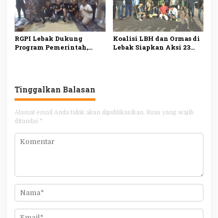
RGPI Lebak Dukung
Koalisi LBH dan Ormas di
Program Pemerintah,
Lebak Siapkan Aksi 23
Dorong Perbaikan Tata
Juli, Desak Ketua DPRD
Kelola demi
Mundur
Kesejahteraan Rakyat
Tinggalkan Balasan
Alamat email Anda tidak akan dipublikasikan.
Ruas yang wajib
ditandai
*