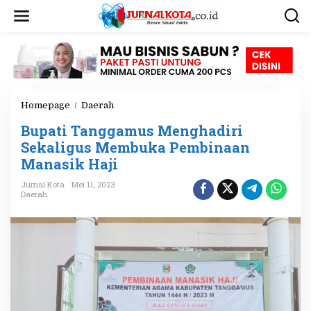
L
e
w
a
t
i
k
e
Homepage
/
Daerah
B
k
u
o
Bupati Tanggamus Menghadiri
p
n
a
Sekaligus Membuka Pembinaan
t
t
e
Manasik Haji
i
n
T
Jurnal Kota
Mei 11, 2023
a
Daerah
n
g
g
a
m
u
s
M
e