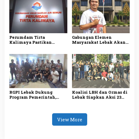
Pemeriksaan Menyeluruh
Rupiah
Perumdam Tirta
Gabungan Elemen
Kalimaya Pastikan
Masyarakat Lebak Akan
Distribusi Air Bersih ke
Gelar Aksi Damai di DPP
33.000 Pelanggan di Lebak
PDI Perjuangan, Bawa
Tetap Lancar saat
Lima Tuntutan
Kemarau
RGPI Lebak Dukung
Koalisi LBH dan Ormas di
Program Pemerintah,
Lebak Siapkan Aksi 23
Dorong Perbaikan Tata
Juli, Desak Ketua DPRD
Kelola demi
Mundur
Kesejahteraan Rakyat
View More