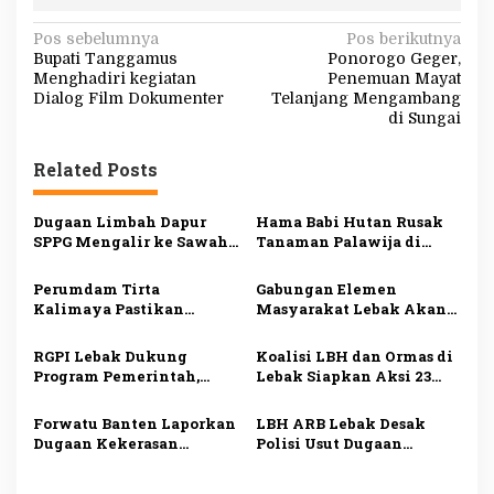
N
Pos sebelumnya
Pos berikutnya
Bupati Tanggamus
Ponorogo Geger,
a
Menghadiri kegiatan
Penemuan Mayat
v
Dialog Film Dokumenter
Telanjang Mengambang
di Sungai
i
g
Related Posts
a
s
Dugaan Limbah Dapur
Hama Babi Hutan Rusak
SPPG Mengalir ke Sawah
Tanaman Palawija di
i
Produktif di Lebak, Tim
Lebak, Petani Rugi
Investigasi Minta
hingga Puluhan Juta
p
Perumdam Tirta
Gabungan Elemen
Pemeriksaan Menyeluruh
Rupiah
Kalimaya Pastikan
Masyarakat Lebak Akan
o
Distribusi Air Bersih ke
Gelar Aksi Damai di DPP
s
33.000 Pelanggan di Lebak
PDI Perjuangan, Bawa
RGPI Lebak Dukung
Koalisi LBH dan Ormas di
Tetap Lancar saat
Lima Tuntutan
Program Pemerintah,
Lebak Siapkan Aksi 23
Kemarau
Dorong Perbaikan Tata
Juli, Desak Ketua DPRD
Kelola demi
Mundur
Forwatu Banten Laporkan
LBH ARB Lebak Desak
Kesejahteraan Rakyat
Dugaan Kekerasan
Polisi Usut Dugaan
terhadap Aktivis Uun ke
Perampasan
Polda, Siapkan Aksi
Kemerdekaan dan