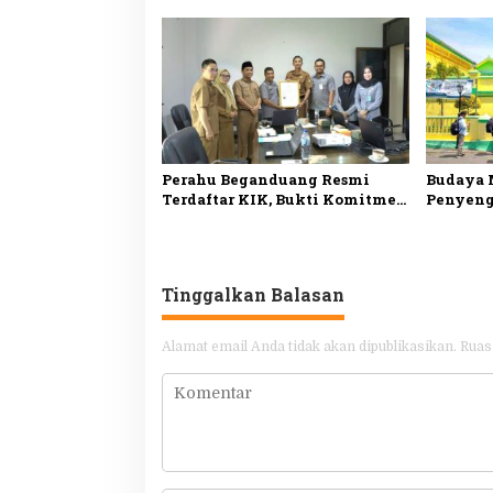
Warisan Melayu di Penyengat
Melayu 
Sejarah
Perahu Beganduang Resmi
Budaya 
Terdaftar KIK, Bukti Komitmen
Penyeng
Suhardiman Amby Lestarikan
Tarik U
Budaya Kuansing
Tanjung
Tinggalkan Balasan
Alamat email Anda tidak akan dipublikasikan.
Ruas