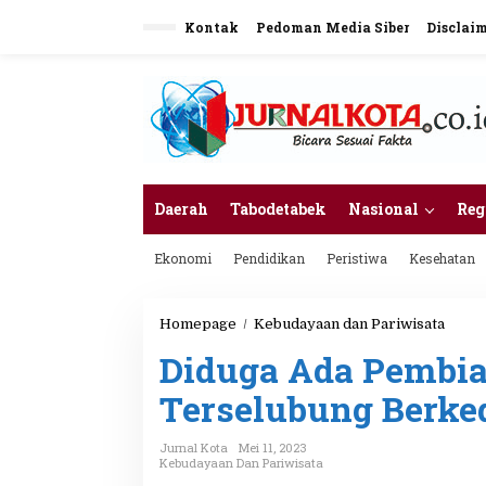
L
Kontak
Pedoman Media Siber
Disclai
e
w
a
t
i
k
e
k
o
n
Daerah
Tabodetabek
Nasional
Reg
t
e
Ekonomi
Pendidikan
Peristiwa
Kesehatan
n
Homepage
/
Kebudayaan dan Pariwisata
D
i
Diduga Ada Pembiar
d
u
Terselubung Berke
g
a
A
Jurnal Kota
Mei 11, 2023
d
Kebudayaan Dan Pariwisata
a