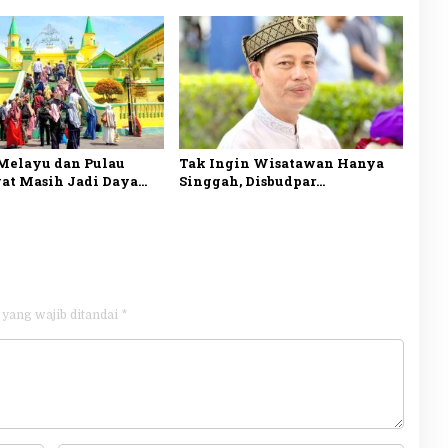
dan Dorong Wisata
Maritim Kepri
Melayu dan Pulau
Tak Ingin Wisatawan Hanya
at Masih Jadi Daya
Singgah, Disbudpar
tama Wisman ke
Tanjungpinang Siapkan Paket
pinang
Wisata Terpadu
 yang wajib ditandai
*