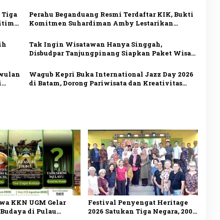
Dorong Wisata Sejarah
 Tiga
Perahu Beganduang Resmi Terdaftar KIK, Bukti
itim
Komitmen Suhardiman Amby Lestarikan
Budaya Kuansing
ih
Tak Ingin Wisatawan Hanya Singgah,
Disbudpar Tanjungpinang Siapkan Paket Wisata
Terpadu
iwulan
Wagub Kepri Buka International Jazz Day 2026
i
di Batam, Dorong Pariwisata dan Kreativitas
Lintas Budaya
wa KKN UGM Gelar
Festival Penyengat Heritage
 Budaya di Pulau
2026 Satukan Tiga Negara, 200
at, Angkat Warisan
Jong Semarakkan Wisata