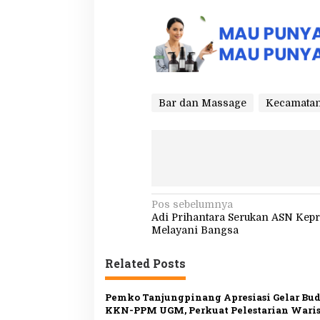
Bar dan Massage
Kecamata
N
Pos sebelumnya
Adi Prihantara Serukan ASN Kep
a
Melayani Bangsa
v
Related Posts
i
g
Pemko Tanjungpinang Apresiasi Gelar Bu
a
KKN-PPM UGM, Perkuat Pelestarian Wari