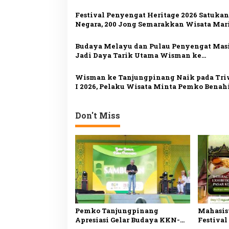
s
Melayu di Penyengat
Festival Penyengat Heritage 2026 Satukan
i
Negara, 200 Jong Semarakkan Wisata Mar
p
Kepri
o
Budaya Melayu dan Pulau Penyengat Mas
Jadi Daya Tarik Utama Wisman ke
s
Tanjungpinang
Wisman ke Tanjungpinang Naik pada Tr
I 2026, Pelaku Wisata Minta Pemko Benah
Atraksi dan Jadwal Feri
Don't Miss
Pemko Tanjungpinang
Mahasis
Apresiasi Gelar Budaya KKN-
Festival
PPM UGM, Perkuat Pelestarian
Penyeng