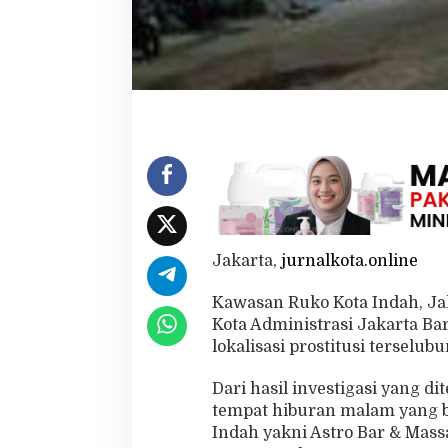
l
u
b
u
n
g
B
e
r
k
e
d
o
k
Jakarta,
jurnalkota.online
B
a
Kawasan Ruko Kota Indah, Ja
r
d
Kota Administrasi Jakarta Ba
a
lokalisasi prostitusi terselu
n
M
Dari hasil investigasi yang 
a
tempat hiburan malam yang b
s
s
Indah yakni Astro Bar & Mas
a