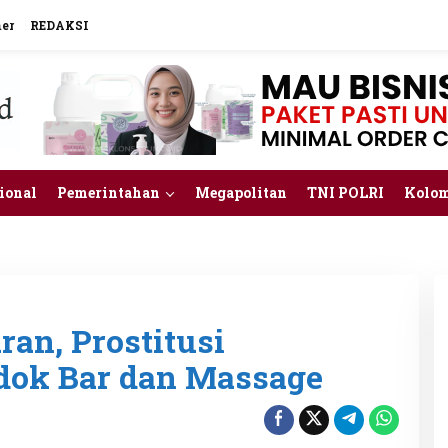
mer
REDAKSI
ional
Pemerintahan
Megapolitan
TNI POLRI
Kolo
an, Prostitusi
dok Bar dan Massage