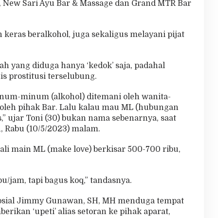
, New Sari Ayu Bar & Massage dan Grand MTR Bar
ras beralkohol, juga sekaligus melayani pijat
lah yang diduga hanya ‘kedok’ saja, padahal
s prostitusi terselubung.
minum-minum (alkohol) ditemani oleh wanita-
 oleh pihak Bar. Lalu kalau mau ML (hubungan
s,” ujar Toni (30) bukan nama sebenarnya, saat
 Rabu (10/5/2023) malam.
ali main ML (make love) berkisar 500-700 ribu,
u/jam, tapi bagus koq,” tandasnya.
 Sosial Jimmy Gunawan, SH, MH menduga tempat
rikan ‘upeti’ alias setoran ke pihak aparat,