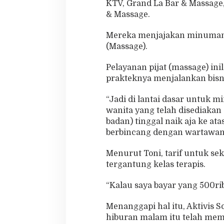
KTV, Grand La Bar & Massage
g
& Massage.
e
Mereka menjajakan minuman ke
(Massage).
Pelayanan pijat (massage) ini
prakteknya menjalankan bisni
“Jadi di lantai dasar untuk 
wanita yang telah disediakan
badan) tinggal naik aja ke ata
berbincang dengan wartawan,
Menurut Toni, tarif untuk sek
tergantung kelas terapis.
“Kalau saya bayar yang 500rib
Menanggapi hal itu, Aktivis
hiburan malam itu telah membe