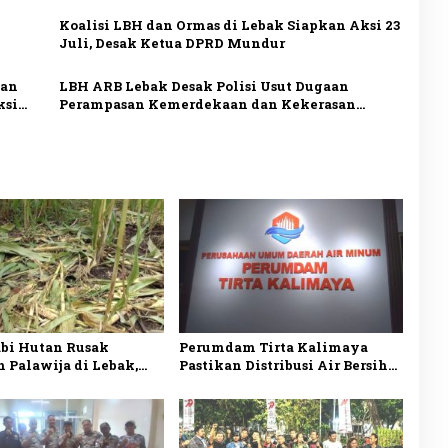
Tuntutan
Koalisi LBH dan Ormas di Lebak Siapkan Aksi 23
Juli, Desak Ketua DPRD Mundur
san
LBH ARB Lebak Desak Polisi Usut Dugaan
ksi
Perampasan Kemerdekaan dan Kekerasan
terhadap Aktivis Koh Uun
bi Hutan Rusak
Perumdam Tirta Kalimaya
 Palawija di Lebak,
Pastikan Distribusi Air Bersih
Rugi hingga Puluhan
ke 33.000 Pelanggan di Lebak
piah
Tetap Lancar saat Kemarau