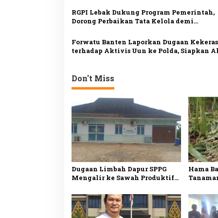
Lancar saat Kemarau
o
RGPI Lebak Dukung Program Pemerintah,
s
Dorong Perbaikan Tata Kelola demi
Kesejahteraan Rakyat
Forwatu Banten Laporkan Dugaan Kekera
terhadap Aktivis Uun ke Polda, Siapkan A
Massa
Don't Miss
Dugaan Limbah Dapur SPPG
Hama Ba
Mengalir ke Sawah Produktif
Tanaman
di Lebak, Tim Investigasi
Petani 
Minta Pemeriksaan
Juta Ru
Menyeluruh