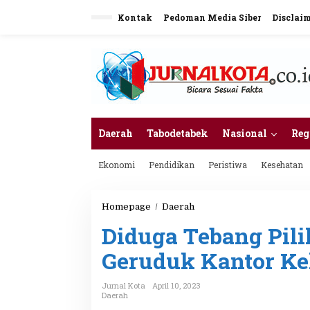
L
Kontak
Pedoman Media Siber
Disclai
e
w
a
t
i
k
e
k
o
n
Daerah
Tabodetabek
Nasional
Reg
t
e
Ekonomi
Pendidikan
Peristiwa
Kesehatan
n
Homepage
/
Daerah
D
i
Diduga Tebang Pil
d
u
Geruduk Kantor Ke
g
a
T
Jurnal Kota
April 10, 2023
e
Daerah
b