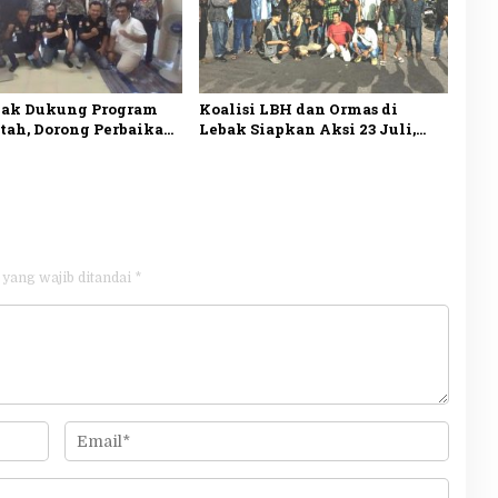
bak Dukung Program
Koalisi LBH dan Ormas di
tah, Dorong Perbaikan
Lebak Siapkan Aksi 23 Juli,
ola demi
Desak Ketua DPRD Mundur
teraan Rakyat
 yang wajib ditandai
*