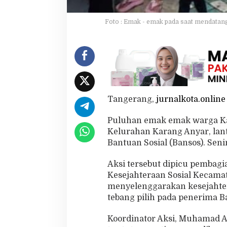
r
u
Foto : Emak - emak pada saat mendatang
d
u
k
K
a
n
t
o
r
Tangerang,
jurnalkota.online
K
e
Puluhan emak emak warga Ka
l
Kelurahan Karang Anyar, lan
u
Bantuan Sosial (Bansos). Seni
r
a
h
Aksi tersebut dipicu pembagi
a
Kesejahteraan Sosial Kecam
n
menyelenggarakan kesejahtera
K
tebang pilih pada penerima B
a
r
a
Koordinator Aksi, Muhamad A
n