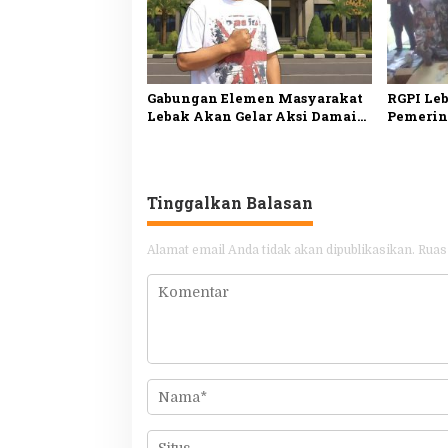
Gabungan Elemen Masyarakat
RGPI Le
Lebak Akan Gelar Aksi Damai
Pemerin
di DPP PDI Perjuangan, Bawa
Tata Kel
Lima Tuntutan
Kesejah
Tinggalkan Balasan
Alamat email Anda tidak akan dipublikasikan.
Ruas