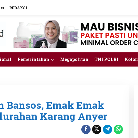
mer
REDAKSI
ional
Pemerintahan
Megapolitan
TNI POLRI
Kolo
ih Bansos, Emak Emak
lurahan Karang Anyer