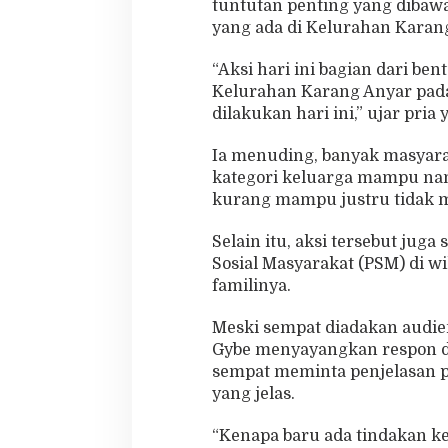
tuntutan penting yang dibawa
g
yang ada di Kelurahan Karang
A
n
“Aksi hari ini bagian dari be
y
e
Kelurahan Karang Anyar pada
r
dilakukan hari ini,” ujar pria
Ia menuding, banyak masyar
kategori keluarga mampu na
kurang mampu justru tidak 
Selain itu, aksi tersebut juga
Sosial Masyarakat (PSM) di w
familinya.
Meski sempat diadakan audie
Gybe menyayangkan respon d
sempat meminta penjelasan p
yang jelas.
“Kenapa baru ada tindakan ket