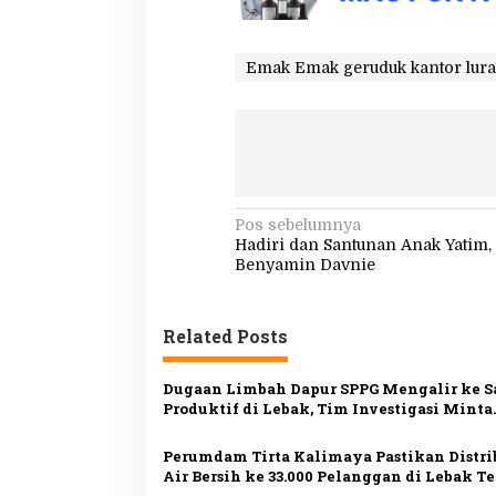
Emak Emak geruduk kantor lur
N
Pos sebelumnya
Hadiri dan Santunan Anak Yatim,
a
Benyamin Davnie
v
i
Related Posts
g
a
Dugaan Limbah Dapur SPPG Mengalir ke 
s
Produktif di Lebak, Tim Investigasi Minta
Pemeriksaan Menyeluruh
i
Perumdam Tirta Kalimaya Pastikan Distri
p
Air Bersih ke 33.000 Pelanggan di Lebak T