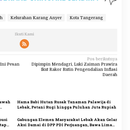
ah
Kelurahan Karang Anyer
Kota Tangerang
Ikuti Kami
Pos berikutnya
 Ini Pesan
Dipimpin Mendagri, Luki Zaiman Prawira
Ikut Rakor Rutin Pengendalian Inflasi
Daerah
Sawah
Hama Babi Hutan Rusak Tanaman Palawija di
Lebak, Petani Rugi hingga Puluhan Juta Rupiah
busi
Gabungan Elemen Masyarakat Lebak Akan Gelar
etap
Aksi Damai di DPP PDI Perjuangan, Bawa Lima