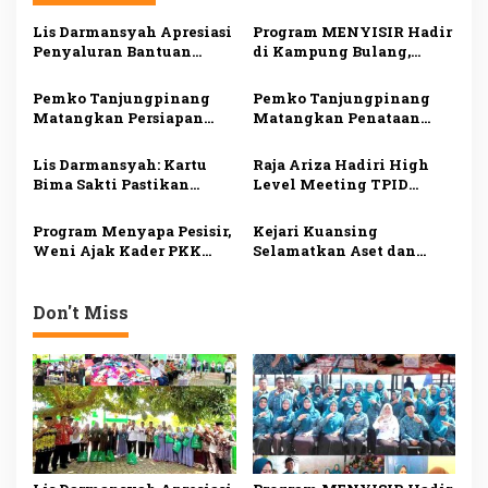
s
Lis Darmansyah Apresiasi
Program MENYISIR Hadir
i
Penyaluran Bantuan
di Kampung Bulang,
Sosial, Ajak Perkuat
Weni Perkuat Layanan
p
Semangat Berbagi dan
Kesehatan dan
Pemko Tanjungpinang
Pemko Tanjungpinang
o
Gotong Royong
Pembinaan Keluarga
Matangkan Persiapan
Matangkan Penataan
s
Maulid Nabi 1448 H,
OPD, Pastikan Transisi
Digelar Serentak di Empat
Organisasi Berjalan
Lis Darmansyah: Kartu
Raja Ariza Hadiri High
Masjid
Lancar
Bima Sakti Pastikan
Level Meeting TPID
Bantuan Tepat Sasaran
Kepri, Perkuat Sinergi
dan Mudah Diakses
Jaga Stabilitas Harga dan
Program Menyapa Pesisir,
Kejari Kuansing
Kendalikan Inflasi
Weni Ajak Kader PKK
Selamatkan Aset dan
Perkuat Pelayanan
Pulihkan Keuangan
hingga Tingkat Keluarga
Negara Rp74,9 Miliar,
Pemkab Beri Apresiasi
Don't Miss