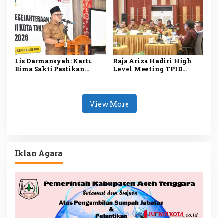
Masjid
Lancar
Lis Darmansyah: Kartu
Raja Ariza Hadiri High
Bima Sakti Pastikan
Level Meeting TPID
Bantuan Tepat Sasaran
Kepri, Perkuat Sinergi
dan Mudah Diakses
Jaga Stabilitas Harga dan
Kendalikan Inflasi
View More
Iklan Agara