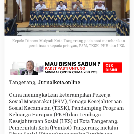
n
g
B
e
r
i
k
a
Kepala Dinsos Mulyadi Kota Tangerang pada saat memberikan
n
pembinaan kepada petugas, PSM, TKSK, PKH dan LKS.
P
e
m
b
i
n
Tangerang,
Jurnalkota.online
a
a
n
Guna meningkatkan keterampilan Pekerja
T
Sosial Masyarakat (PSM), Tenaga Kesejahteraan
e
Sosial Kecamatan (TKSK), Pendamping Program
r
Keluarga Harapan (PKH) dan Lembaga
h
Kesejahteraan Sosial (LKS) di Kota Tangerang.
a
d
Pemerintah Kota (Pemkot) Tangerang melalui
a