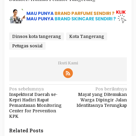
Dinsos kota tangerang
Kota Tangerang
Petugas sosial
Ikuti Kami
N
Pos sebelumnya
Pos berikutnya
Inspektorat Daerah se-
Mayat yang Ditemukan
a
Kepri Hadiri Rapat
Warga Dipingir Jalan
v
Pemantauan Monitoring
Identitasnya Terungkap
Center for Prevention
i
KPK
g
Related Posts
a