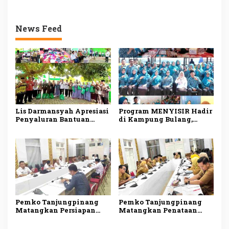
News Feed
Lis Darmansyah Apresiasi
Program MENYISIR Hadir
Penyaluran Bantuan
di Kampung Bulang,
Sosial, Ajak Perkuat
Weni Perkuat Layanan
Semangat Berbagi dan
Kesehatan dan
Gotong Royong
Pembinaan Keluarga
Pemko Tanjungpinang
Pemko Tanjungpinang
Matangkan Persiapan
Matangkan Penataan
Maulid Nabi 1448 H,
OPD, Pastikan Transisi
Digelar Serentak di Empat
Organisasi Berjalan