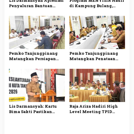
Lis Darmansyah Apresiasi
Program MENYISIR Hadir
Penyaluran Bantuan
di Kampung Bulang,
Sosial, Ajak Perkuat
Weni Perkuat Layanan
Semangat Berbagi dan
Kesehatan dan
Gotong Royong
Pembinaan Keluarga
Pemko Tanjungpinang
Pemko Tanjungpinang
Matangkan Persiapan
Matangkan Penataan
Maulid Nabi 1448 H,
OPD, Pastikan Transisi
Digelar Serentak di Empat
Organisasi Berjalan
Masjid
Lancar
Lis Darmansyah: Kartu
Raja Ariza Hadiri High
Bima Sakti Pastikan
Level Meeting TPID
Bantuan Tepat Sasaran
Kepri, Perkuat Sinergi
dan Mudah Diakses
Jaga Stabilitas Harga dan
Kendalikan Inflasi