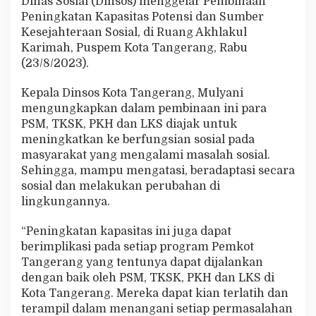
Dinas Sosial (Dinsos) menggelar Pembinaan
p
Peningkatan Kapasitas Potensi dan Sumber
P
Kesejahteraan Sosial, di Ruang Akhlakul
e
t
Karimah, Puspem Kota Tangerang, Rabu
u
(23/8/2023).
g
a
Kepala Dinsos Kota Tangerang, Mulyani
s
mengungkapkan dalam pembinaan ini para
S
o
PSM, TKSK, PKH dan LKS diajak untuk
s
meningkatkan ke berfungsian sosial pada
i
masyarakat yang mengalami masalah sosial.
a
Sehingga, mampu mengatasi, beradaptasi secara
l
sosial dan melakukan perubahan di
lingkungannya.
“Peningkatan kapasitas ini juga dapat
berimplikasi pada setiap program Pemkot
Tangerang yang tentunya dapat dijalankan
dengan baik oleh PSM, TKSK, PKH dan LKS di
Kota Tangerang. Mereka dapat kian terlatih dan
terampil dalam menangani setiap permasalahan