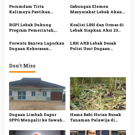
s
Investigasi Minta
hingga Puluhan Juta
Perumdam Tirta
Gabungan Elemen
i
Pemeriksaan Menyeluruh
Rupiah
Kalimaya Pastikan
Masyarakat Lebak Akan
p
Distribusi Air Bersih ke
Gelar Aksi Damai di DPP
33.000 Pelanggan di Lebak
PDI Perjuangan, Bawa
o
RGPI Lebak Dukung
Koalisi LBH dan Ormas di
Tetap Lancar saat
Lima Tuntutan
Program Pemerintah,
Lebak Siapkan Aksi 23
s
Kemarau
Dorong Perbaikan Tata
Juli, Desak Ketua DPRD
Kelola demi
Mundur
Forwatu Banten Laporkan
LBH ARB Lebak Desak
Kesejahteraan Rakyat
Dugaan Kekerasan
Polisi Usut Dugaan
terhadap Aktivis Uun ke
Perampasan
Polda, Siapkan Aksi
Kemerdekaan dan
Massa
Kekerasan terhadap
Don't Miss
Aktivis Koh Uun
Dugaan Limbah Dapur
Hama Babi Hutan Rusak
SPPG Mengalir ke Sawah
Tanaman Palawija di
Produktif di Lebak, Tim
Lebak, Petani Rugi
Investigasi Minta
hingga Puluhan Juta