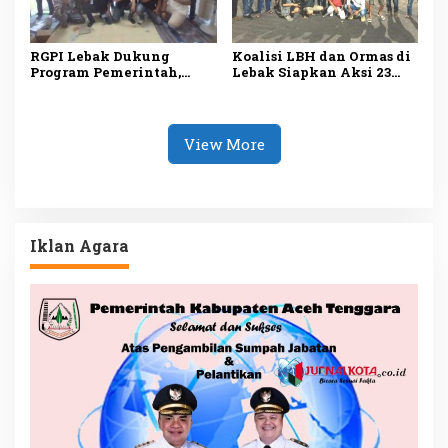
RGPI Lebak Dukung
Koalisi LBH dan Ormas di
Program Pemerintah,
Lebak Siapkan Aksi 23
Dorong Perbaikan Tata
Juli, Desak Ketua DPRD
Kelola demi
Mundur
Kesejahteraan Rakyat
View More
Iklan Agara