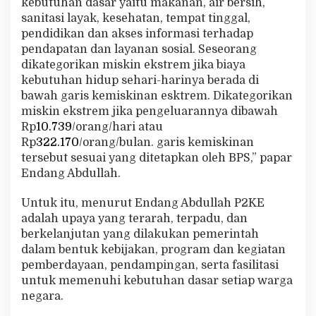
kebutuhan dasar yaitu makanan, air bersih,
n
sanitasi layak, kesehatan, tempat tinggal,
a
pendidikan dan akses informasi terhadap
n
E
pendapatan dan layanan sosial. Seseorang
k
dikategorikan miskin ekstrem jika biaya
s
kebutuhan hidup sehari-harinya berada di
t
bawah garis kemiskinan esktrem. Dikategorikan
r
miskin ekstrem jika pengeluarannya dibawah
e
m
Rp
10.739
/orang/hari atau
Rp
322.170
/orang/bulan. garis kemiskinan
tersebut sesuai yang ditetapkan oleh BPS,” papar
Endang Abdullah.
Untuk itu, menurut Endang Abdullah P2KE
adalah upaya yang terarah, terpadu, dan
berkelanjutan yang dilakukan pemerintah
dalam bentuk kebijakan, program dan kegiatan
pemberdayaan, pendampingan, serta fasilitasi
untuk memenuhi kebutuhan dasar setiap warga
negara.