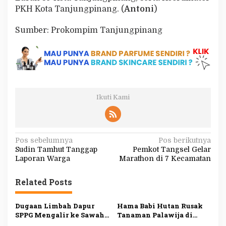
PKH Kota Tanjungpinang. (
Antoni
)
Sumber: Prokompim Tanjungpinang
Ikuti Kami
N
Pos sebelumnya
Pos berikutnya
Sudin Tamhut Tanggap
Pemkot Tangsel Gelar
a
Laporan Warga
Marathon di 7 Kecamatan
v
i
Related Posts
g
Dugaan Limbah Dapur
Hama Babi Hutan Rusak
a
SPPG Mengalir ke Sawah
Tanaman Palawija di
Produktif di Lebak, Tim
Lebak, Petani Rugi