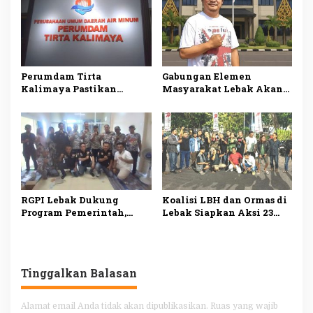
Pemeriksaan Menyeluruh
Rupiah
Perumdam Tirta
Gabungan Elemen
Kalimaya Pastikan
Masyarakat Lebak Akan
Distribusi Air Bersih ke
Gelar Aksi Damai di DPP
33.000 Pelanggan di Lebak
PDI Perjuangan, Bawa
Tetap Lancar saat
Lima Tuntutan
Kemarau
RGPI Lebak Dukung
Koalisi LBH dan Ormas di
Program Pemerintah,
Lebak Siapkan Aksi 23
Dorong Perbaikan Tata
Juli, Desak Ketua DPRD
Kelola demi
Mundur
Kesejahteraan Rakyat
Tinggalkan Balasan
Alamat email Anda tidak akan dipublikasikan.
Ruas yang wajib