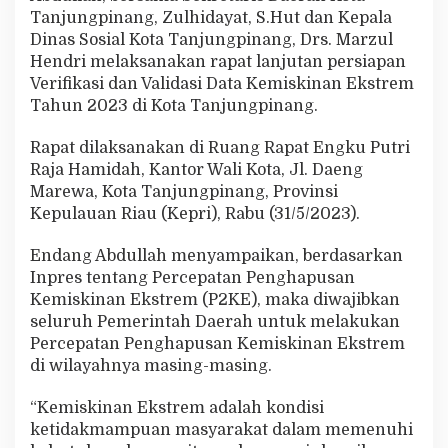
c
Tanjungpinang, Zulhidayat, S.Hut dan Kepala
e
Dinas Sosial Kota Tanjungpinang, Drs. Marzul
p
Hendri melaksanakan rapat lanjutan persiapan
a
Verifikasi dan Validasi Data Kemiskinan Ekstrem
t
a
Tahun 2023 di Kota Tanjungpinang.
n
P
Rapat dilaksanakan di Ruang Rapat Engku Putri
e
Raja Hamidah, Kantor Wali Kota, Jl. Daeng
n
Marewa, Kota Tanjungpinang, Provinsi
g
h
Kepulauan Riau (Kepri), Rabu (31/5/2023).
a
p
Endang Abdullah menyampaikan, berdasarkan
u
Inpres tentang Percepatan Penghapusan
s
Kemiskinan Ekstrem (P2KE), maka diwajibkan
a
n
seluruh Pemerintah Daerah untuk melakukan
K
Percepatan Penghapusan Kemiskinan Ekstrem
e
di wilayahnya masing-masing.
m
i
“Kemiskinan Ekstrem adalah kondisi
s
k
ketidakmampuan masyarakat dalam memenuhi
i