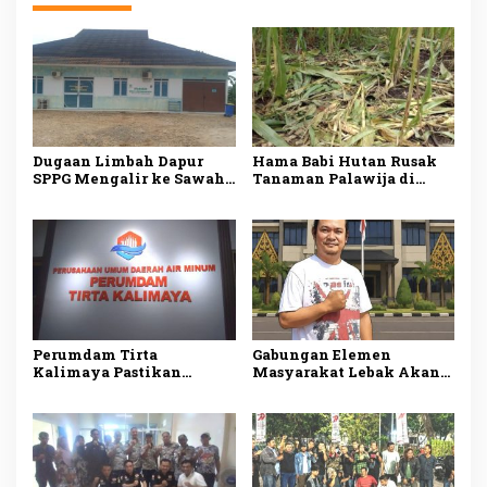
Dugaan Limbah Dapur
Hama Babi Hutan Rusak
SPPG Mengalir ke Sawah
Tanaman Palawija di
Produktif di Lebak, Tim
Lebak, Petani Rugi
Investigasi Minta
hingga Puluhan Juta
Pemeriksaan Menyeluruh
Rupiah
Perumdam Tirta
Gabungan Elemen
Kalimaya Pastikan
Masyarakat Lebak Akan
Distribusi Air Bersih ke
Gelar Aksi Damai di DPP
33.000 Pelanggan di Lebak
PDI Perjuangan, Bawa
Tetap Lancar saat
Lima Tuntutan
Kemarau