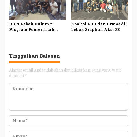
RGPI Lebak Dukung
Koalisi LBH dan Ormas di
Program Pemerintah,
Lebak Siapkan Aksi 23
Dorong Perbaikan Tata
Juli, Desak Ketua DPRD
Kelola demi
Mundur
Kesejahteraan Rakyat
Tinggalkan Balasan
Alamat email Anda tidak akan dipublikasikan.
Ruas yang wajib
ditandai
*