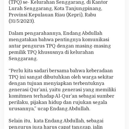
(TPQ) se- Kelurahan Senggarang, di Kantor
d
Lurah Senggarang, Kota Tanjungpinang,
a
l
Provinsi Kepulauan Riau (Kepri), Rabu
a
(31/5/2023).
m
M
Dalam pengarahannya, Endang Abdullah
e
mengatakan bahwa pentingnya komunikasi
m
e
antar pengurus TPQ dengan masing-masing
n
pemilik TPQ khususnya di kelurahan
u
Senggarang.
h
i
“Perlu kita sadari bersama bahwa keberadaan
P
e
TPQ ini sangat dibutuhkan oleh warga sekitar
r
dengan tujuan menyiapkan terbentuknya
s
generasi Qur’ani, yaitu generasi yang memiliki
y
komitmen terhadap Al-Qur’an sebagai sumber
a
r
perilaku, pijakan hidup dan rujukan segala
a
urusannya,” ucap Endang Abdullah.
t
a
Selain itu, kata Endang Abdullah, sebagai
n
pengurus juga harus capat tanggap, jalin