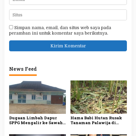
Simpan nama, email, dan situs web saya pada
peramban ini untuk komentar saya berikutnya.
News Feed
Dugaan Limbah Dapur
Hama Babi Hutan Rusak
SPPG Mengalir ke Sawah
Tanaman Palawija di
Produktif di Lebak, Tim
Lebak, Petani Rugi
Investigasi Minta
hingga Puluhan Juta