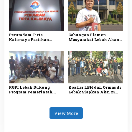
Pemeriksaan Menyeluruh
Rupiah
Perumdam Tirta
Gabungan Elemen
Kalimaya Pastikan
Masyarakat Lebak Akan
Distribusi Air Bersih ke
Gelar Aksi Damai di DPP
33.000 Pelanggan di Lebak
PDI Perjuangan, Bawa
Tetap Lancar saat
Lima Tuntutan
Kemarau
RGPI Lebak Dukung
Koalisi LBH dan Ormas di
Program Pemerintah,
Lebak Siapkan Aksi 23
Dorong Perbaikan Tata
Juli, Desak Ketua DPRD
Kelola demi
Mundur
Kesejahteraan Rakyat
View More