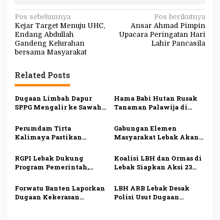
N
Pos sebelumnya
Pos berikutnya
Kejar Target Menuju UHC,
Ansar Ahmad Pimpin
a
Endang Abdullah
Upacara Peringatan Hari
v
Gandeng Kelurahan
Lahir Pancasila
bersama Masyarakat
i
g
Related Posts
a
s
Dugaan Limbah Dapur
Hama Babi Hutan Rusak
SPPG Mengalir ke Sawah
Tanaman Palawija di
i
Produktif di Lebak, Tim
Lebak, Petani Rugi
Investigasi Minta
hingga Puluhan Juta
p
Perumdam Tirta
Gabungan Elemen
Pemeriksaan Menyeluruh
Rupiah
Kalimaya Pastikan
Masyarakat Lebak Akan
o
Distribusi Air Bersih ke
Gelar Aksi Damai di DPP
s
33.000 Pelanggan di Lebak
PDI Perjuangan, Bawa
RGPI Lebak Dukung
Koalisi LBH dan Ormas di
Tetap Lancar saat
Lima Tuntutan
Program Pemerintah,
Lebak Siapkan Aksi 23
Kemarau
Dorong Perbaikan Tata
Juli, Desak Ketua DPRD
Kelola demi
Mundur
Forwatu Banten Laporkan
LBH ARB Lebak Desak
Kesejahteraan Rakyat
Dugaan Kekerasan
Polisi Usut Dugaan
terhadap Aktivis Uun ke
Perampasan
Polda, Siapkan Aksi
Kemerdekaan dan