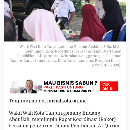
a
p
P
e
n
g
u
r
u
Wakil Wali Kota Tanjungpinang Endang Abdullah S.Kp, M.Si,
s
memimpin Rapat Koordinasi bersama pengurus Taman
T
Pendidikan Al-Quran se- Kelurahan Senggarang, di halaman
P
Kantor Lurah Senggarang, Kota Tanjungpinang, Provinsi Kepri,
Q
Rabu (31/5/2023).
C
e
p
a
t
T
Tanjungpinang,
jurnalkota.online
a
n
g
Wakil Wali Kota Tanjungpinang Endang
g
Abdullah, memimpin Rapat Koordinasi (Rakor)
a
bersama pengurus Taman Pendidikan Al-Quran
p