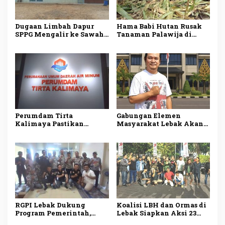
Dugaan Limbah Dapur
Hama Babi Hutan Rusak
SPPG Mengalir ke Sawah
Tanaman Palawija di
Produktif di Lebak, Tim
Lebak, Petani Rugi
Investigasi Minta
hingga Puluhan Juta
Pemeriksaan Menyeluruh
Rupiah
Perumdam Tirta
Gabungan Elemen
Kalimaya Pastikan
Masyarakat Lebak Akan
Distribusi Air Bersih ke
Gelar Aksi Damai di DPP
33.000 Pelanggan di Lebak
PDI Perjuangan, Bawa
Tetap Lancar saat
Lima Tuntutan
Kemarau
RGPI Lebak Dukung
Koalisi LBH dan Ormas di
Program Pemerintah,
Lebak Siapkan Aksi 23
Dorong Perbaikan Tata
Juli, Desak Ketua DPRD