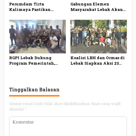
Perumdam Tirta
Gabungan Elemen
Kalimaya Pastikan
Masyarakat Lebak Akan
Distribusi Air Bersih ke
Gelar Aksi Damai di DPP
33.000 Pelanggan di Lebak
PDI Perjuangan, Bawa
Tetap Lancar saat
Lima Tuntutan
Kemarau
RGPI Lebak Dukung
Koalisi LBH dan Ormas di
Program Pemerintah,
Lebak Siapkan Aksi 23
Dorong Perbaikan Tata
Juli, Desak Ketua DPRD
Kelola demi
Mundur
Kesejahteraan Rakyat
Tinggalkan Balasan
Alamat email Anda tidak akan dipublikasikan.
Ruas yang wajib
ditandai
*