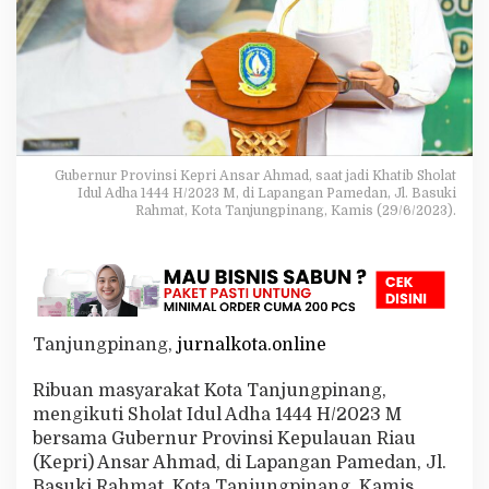
h
m
a
d
:
I
b
a
d
Gubernur Provinsi Kepri Ansar Ahmad, saat jadi Khatib Sholat
a
Idul Adha 1444 H/2023 M, di Lapangan Pamedan, Jl. Basuki
h
Rahmat, Kota Tanjungpinang, Kamis (29/6/2023).
K
u
r
b
a
n
Tanjungpinang,
jurnalkota.online
W
u
j
Ribuan masyarakat Kota Tanjungpinang,
u
mengikuti Sholat Idul Adha 1444 H/2023 M
d
bersama Gubernur Provinsi Kepulauan Riau
N
(Kepri) Ansar Ahmad, di Lapangan Pamedan, Jl.
y
a
Basuki Rahmat, Kota Tanjungpinang, Kamis