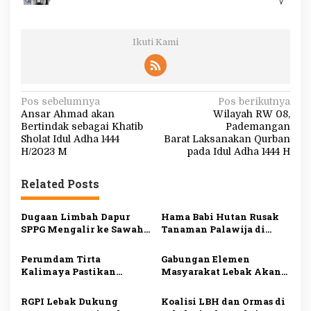
Ikuti Kami
N
Pos sebelumnya
Pos berikutnya
Ansar Ahmad akan
Wilayah RW 08,
a
Bertindak sebagai Khatib
Pademangan
v
Sholat Idul Adha 1444
Barat Laksanakan Qurban
H/2023 M
pada Idul Adha 1444 H
i
g
Related Posts
a
s
Dugaan Limbah Dapur
Hama Babi Hutan Rusak
SPPG Mengalir ke Sawah
Tanaman Palawija di
i
Produktif di Lebak, Tim
Lebak, Petani Rugi
Investigasi Minta
hingga Puluhan Juta
p
Perumdam Tirta
Gabungan Elemen
Pemeriksaan Menyeluruh
Rupiah
Kalimaya Pastikan
Masyarakat Lebak Akan
o
Distribusi Air Bersih ke
Gelar Aksi Damai di DPP
s
33.000 Pelanggan di Lebak
PDI Perjuangan, Bawa
RGPI Lebak Dukung
Koalisi LBH dan Ormas di
Tetap Lancar saat
Lima Tuntutan