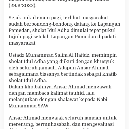
t
(29/6/2023).
a
K
Sejak pukul enam pagi, terlihat masyarakat
e
sudah berbondong-bondong datang ke Lapangan
p
e
Pamedan, sholat Idul Adha dimulai tepat pukul
k
tujuh pagi setelah Lapangan Pamedan dipadati
a
masyarakat.
a
n
Ustadz Muhammad Salim Al Hafidz, memimpin
S
o
sholat Idul Adha yang diikuti dengan khusyuk
s
oleh seluruh jamaah. Adapun Ansar Ahmad,
i
sebagaimana biasanya bertindak sebagai khatib
a
sholat Idul Adha.
l
Dalam khotbahnya, Ansar Ahmad mengawali
dengan membaca kalimat tauhid, lalu
melanjutkan dengan shalawat kepada Nabi
Muhammad SAW.
Ansar Ahmad mengajak seluruh jamaah untuk
merenung, bermuhasabah, dan mengevaluasi