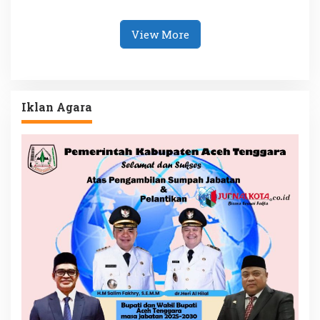
Kelola demi
Mundur
Kesejahteraan Rakyat
View More
Iklan Agara