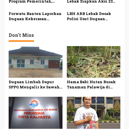
Program Pemerintah,
Lebak Siapkan Aksi 23
Kemarau
Dorong Perbaikan Tata
Juli, Desak Ketua DPRD
Kelola demi
Mundur
Forwatu Banten Laporkan
LBH ARB Lebak Desak
Kesejahteraan Rakyat
Dugaan Kekerasan
Polisi Usut Dugaan
terhadap Aktivis Uun ke
Perampasan
Polda, Siapkan Aksi
Kemerdekaan dan
Massa
Kekerasan terhadap
Don't Miss
Aktivis Koh Uun
Dugaan Limbah Dapur
Hama Babi Hutan Rusak
SPPG Mengalir ke Sawah
Tanaman Palawija di
Produktif di Lebak, Tim
Lebak, Petani Rugi
Investigasi Minta
hingga Puluhan Juta
Pemeriksaan Menyeluruh
Rupiah