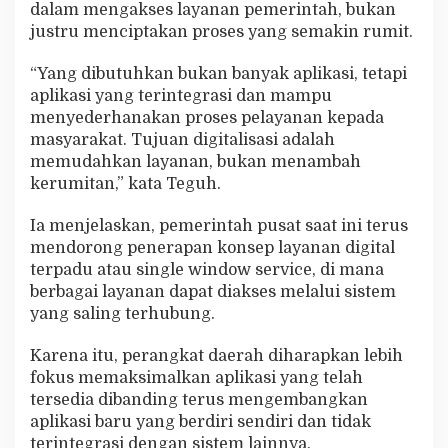
dalam mengakses layanan pemerintah, bukan
s
justru menciptakan proses yang semakin rumit.
L
a
y
“Yang dibutuhkan bukan banyak aplikasi, tetapi
a
aplikasi yang terintegrasi dan mampu
n
menyederhanakan proses pelayanan kepada
a
masyarakat. Tujuan digitalisasi adalah
n
P
memudahkan layanan, bukan menambah
u
kerumitan,” kata Teguh.
b
l
Ia menjelaskan, pemerintah pusat saat ini terus
i
mendorong penerapan konsep layanan digital
k
terpadu atau single window service, di mana
berbagai layanan dapat diakses melalui sistem
yang saling terhubung.
Karena itu, perangkat daerah diharapkan lebih
fokus memaksimalkan aplikasi yang telah
tersedia dibanding terus mengembangkan
aplikasi baru yang berdiri sendiri dan tidak
terintegrasi dengan sistem lainnya.