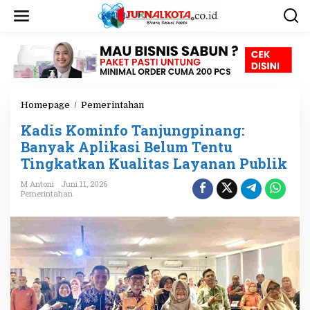
L
e
w
a
t
i
k
e
Homepage
/
Pemerintahan
K
k
a
o
Kadis Kominfo Tanjungpinang:
d
n
i
Banyak Aplikasi Belum Tentu
t
s
e
Tingkatkan Kualitas Layanan Publik
K
n
o
M Antoni
Juni 11, 2026
m
Pemerintahan
i
n
f
o
T
a
n
j
u