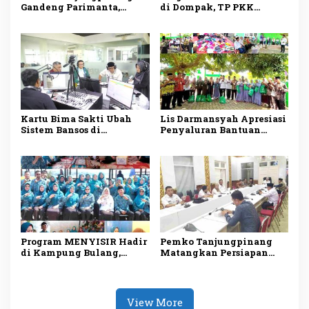
Gandeng Parimanta,
di Dompak, TP PKK
Siapkan Ekosistem
Tanjungpinang Perkuat
Digital dan Fuel Card
Pemberdayaan Keluarga
Solar Subsidi
Kartu Bima Sakti Ubah
Lis Darmansyah Apresiasi
Sistem Bansos di
Penyaluran Bantuan
Tanjungpinang, Lis
Sosial, Ajak Perkuat
Darmansyah: Semua
Semangat Berbagi dan
Riwayat Bantuan Tercatat
Gotong Royong
dalam Satu Data
Program MENYISIR Hadir
Pemko Tanjungpinang
di Kampung Bulang,
Matangkan Persiapan
Weni Perkuat Layanan
Maulid Nabi 1448 H,
Kesehatan dan
Digelar Serentak di Empat
Pembinaan Keluarga
Masjid
View More