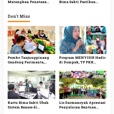
Matangkan Penataan
Bima Sakti Pastikan
OPD, Pastikan Transisi
Bantuan Tepat Sasaran
Organisasi Berjalan
dan Mudah Diakses
Lancar
Don't Miss
Pemko Tanjungpinang
Program MENYISIR Hadir
Gandeng Parimanta,
di Dompak, TP PKK
Siapkan Ekosistem
Tanjungpinang Perkuat
Digital dan Fuel Card
Pemberdayaan Keluarga
Solar Subsidi
Kartu Bima Sakti Ubah
Lis Darmansyah Apresiasi
Sistem Bansos di
Penyaluran Bantuan
Tanjungpinang, Lis
Sosial, Ajak Perkuat