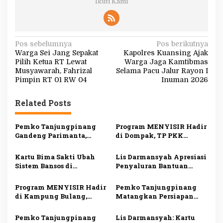
Ikuti Kami
N
Pos sebelumnya
Pos berikutnya
Warga Sei Jang Sepakat
Kapolres Kuansing Ajak
a
Pilih Ketua RT Lewat
Warga Jaga Kamtibmas
v
Musyawarah, Fahrizal
Selama Pacu Jalur Rayon I
Pimpin RT 01 RW 04
Inuman 2026
i
g
Related Posts
a
s
Pemko Tanjungpinang
Program MENYISIR Hadir
Gandeng Parimanta,
di Dompak, TP PKK
i
Siapkan Ekosistem
Tanjungpinang Perkuat
Digital dan Fuel Card
Pemberdayaan Keluarga
p
Kartu Bima Sakti Ubah
Lis Darmansyah Apresiasi
Solar Subsidi
Sistem Bansos di
Penyaluran Bantuan
o
Tanjungpinang, Lis
Sosial, Ajak Perkuat
s
Darmansyah: Semua
Semangat Berbagi dan
Program MENYISIR Hadir
Pemko Tanjungpinang
Riwayat Bantuan Tercatat
Gotong Royong
di Kampung Bulang,
Matangkan Persiapan
dalam Satu Data
Weni Perkuat Layanan
Maulid Nabi 1448 H,
Kesehatan dan
Digelar Serentak di Empat
Pemko Tanjungpinang
Lis Darmansyah: Kartu
Pembinaan Keluarga
Masjid