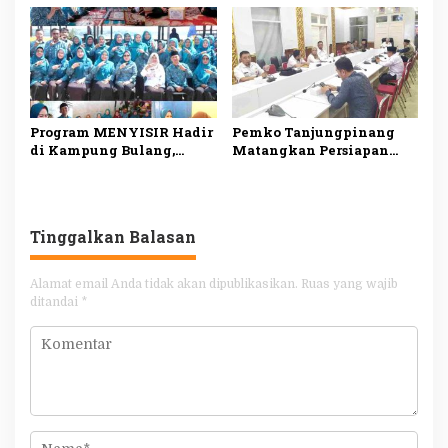
Darmansyah: Semua
Semangat Berbagi dan
Riwayat Bantuan Tercatat
Gotong Royong
dalam Satu Data
Program MENYISIR Hadir
Pemko Tanjungpinang
di Kampung Bulang,
Matangkan Persiapan
Weni Perkuat Layanan
Maulid Nabi 1448 H,
Kesehatan dan
Digelar Serentak di Empat
Pembinaan Keluarga
Masjid
Tinggalkan Balasan
Alamat email Anda tidak akan dipublikasikan.
Ruas yang wajib
ditandai
*