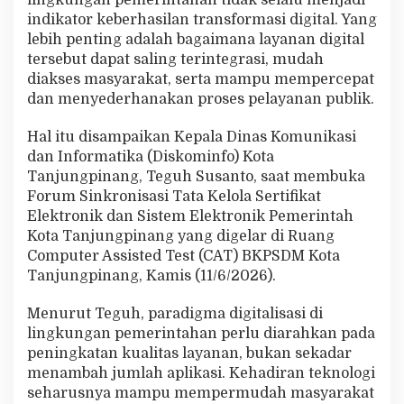
l
indikator keberhasilan transformasi digital. Yang
u
lebih penting adalah bagaimana layanan digital
m
tersebut dapat saling terintegrasi, mudah
T
e
diakses masyarakat, serta mampu mempercepat
n
dan menyederhanakan proses pelayanan publik.
t
u
Hal itu disampaikan Kepala Dinas Komunikasi
T
dan Informatika (Diskominfo) Kota
i
n
Tanjungpinang, Teguh Susanto, saat membuka
g
Forum Sinkronisasi Tata Kelola Sertifikat
k
Elektronik dan Sistem Elektronik Pemerintah
a
Kota Tanjungpinang yang digelar di Ruang
t
k
Computer Assisted Test (CAT) BKPSDM Kota
a
Tanjungpinang, Kamis (11/6/2026).
n
K
Menurut Teguh, paradigma digitalisasi di
u
lingkungan pemerintahan perlu diarahkan pada
a
l
peningkatan kualitas layanan, bukan sekadar
i
menambah jumlah aplikasi. Kehadiran teknologi
t
seharusnya mampu mempermudah masyarakat
a