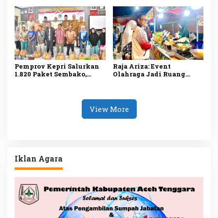
untuk Kelompok Tani
Kegiatan Pemerintah
Tanjungpinang
Pemprov Kepri Salurkan
Raja Ariza: Event
1.820 Paket Sembako,
Olahraga Jadi Ruang
Ringankan Beban
Promosi UMKM dan
Masyarakat
Penggerak Ekonomi
Tanjungpinang
Tanjungpinang
View More
Iklan Agara