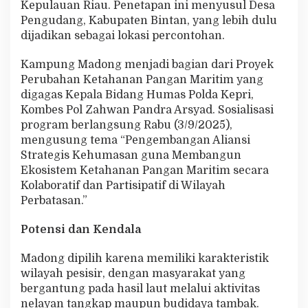
Kepulauan Riau. Penetapan ini menyusul Desa
P
Pengudang, Kabupaten Bintan, yang lebih dulu
a
n
dijadikan sebagai lokasi percontohan.
g
a
Kampung Madong menjadi bagian dari Proyek
n
Perubahan Ketahanan Pangan Maritim yang
M
digagas Kepala Bidang Humas Polda Kepri,
a
r
Kombes Pol Zahwan Pandra Arsyad. Sosialisasi
i
program berlangsung Rabu (3/9/2025),
t
mengusung tema “Pengembangan Aliansi
i
Strategis Kehumasan guna Membangun
m
d
Ekosistem Ketahanan Pangan Maritim secara
i
Kolaboratif dan Partisipatif di Wilayah
K
Perbatasan.”
e
p
Potensi dan Kendala
r
i
Madong dipilih karena memiliki karakteristik
wilayah pesisir, dengan masyarakat yang
bergantung pada hasil laut melalui aktivitas
nelayan tangkap maupun budidaya tambak.