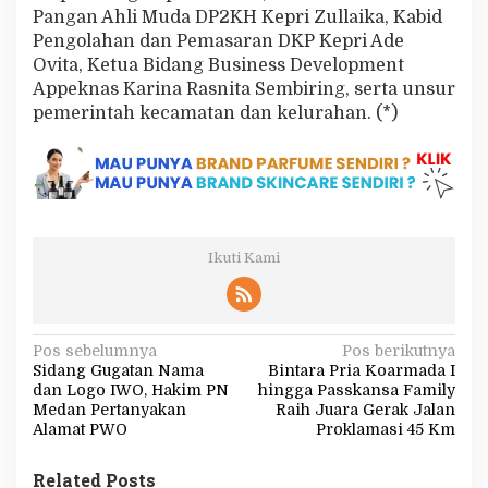
Pangan Ahli Muda DP2KH Kepri Zullaika, Kabid
Pengolahan dan Pemasaran DKP Kepri Ade
Ovita, Ketua Bidang Business Development
Appeknas Karina Rasnita Sembiring, serta unsur
pemerintah kecamatan dan kelurahan. (*)
Ikuti Kami
N
Pos sebelumnya
Pos berikutnya
Sidang Gugatan Nama
Bintara Pria Koarmada I
a
dan Logo IWO, Hakim PN
hingga Passkansa Family
v
Medan Pertanyakan
Raih Juara Gerak Jalan
Alamat PWO
Proklamasi 45 Km
i
g
Related Posts