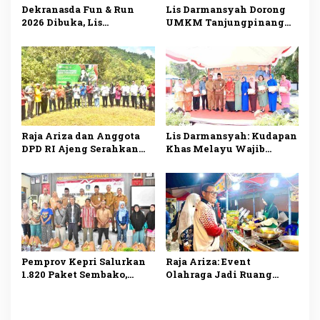
Dekranasda Fun & Run
Lis Darmansyah Dorong
2026 Dibuka, Lis
UMKM Tanjungpinang
Darmansyah Dorong
Manfaatkan AI, Siapkan
UMKM Tanjungpinang
Produk Lokal Tembus
Naik Kelas
Pasar Nasional
Raja Ariza dan Anggota
Lis Darmansyah: Kudapan
DPD RI Ajeng Serahkan
Khas Melayu Wajib
Bibit Buah Produktif
Disajikan di Setiap
untuk Kelompok Tani
Kegiatan Pemerintah
Tanjungpinang
Pemprov Kepri Salurkan
Raja Ariza: Event
1.820 Paket Sembako,
Olahraga Jadi Ruang
Ringankan Beban
Promosi UMKM dan
Masyarakat
Penggerak Ekonomi
Tanjungpinang
Tanjungpinang