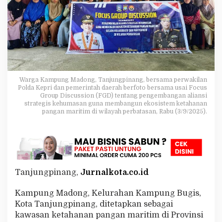
L
o
k
a
s
i
B
a
r
Warga Kampung Madong, Tanjungpinang, bersama perwakilan
u
Polda Kepri dan pemerintah daerah berfoto bersama usai Focus
P
Group Discussion (FGD) tentang pengembangan aliansi
r
strategis kehumasan guna membangun ekosistem ketahanan
o
pangan maritim di wilayah perbatasan, Rabu (3/9/2025).
y
e
k
K
e
t
Tanjungpinang,
Jurnalkota.co.id
a
h
a
Kampung Madong, Kelurahan Kampung Bugis,
n
Kota Tanjungpinang, ditetapkan sebagai
a
kawasan ketahanan pangan maritim di Provinsi
n