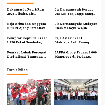
a
s
Dekranasda Fun & Run
Lis Darmansyah Dorong
2026 Dibuka, Lis
UMKM Tanjungpinang
i
Darmansyah Dorong
Manfaatkan AI, Siapkan
UMKM Tanjungpinang
Produk Lokal Tembus
p
Raja Ariza dan Anggota
Lis Darmansyah: Kudapan
Naik Kelas
Pasar Nasional
DPD RI Ajeng Serahkan
Khas Melayu Wajib
o
Bibit Buah Produktif
Disajikan di Setiap
s
untuk Kelompok Tani
Kegiatan Pemerintah
Pemprov Kepri Salurkan
Raja Ariza: Event
Tanjungpinang
1.820 Paket Sembako,
Olahraga Jadi Ruang
Ringankan Beban
Promosi UMKM dan
Masyarakat
Penggerak Ekonomi
Pemkab Lebak Percepat
JAPFA Group Tanam 2.000
Tanjungpinang
Tanjungpinang
Digitalisasi Transaksi
Mangrove di Serdang
Daerah, Luncurkan Empat
Bedagai, Perkuat
Program Unggulan
Komitmen Bebas
Deforestasi
Don't Miss