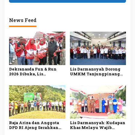
News Feed
Dekranasda Fun & Run
Lis Darmansyah Dorong
2026 Dibuka, Lis
UMKM Tanjungpinang
Darmansyah Dorong
Manfaatkan AI, Siapkan
UMKM Tanjungpinang
Produk Lokal Tembus
Naik Kelas
Pasar Nasional
Raja Ariza dan Anggota
Lis Darmansyah: Kudapan
DPD RI Ajeng Serahkan
Khas Melayu Wajib
Bibit Buah Produktif
Disajikan di Setiap