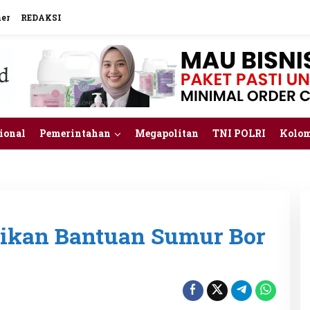
mer
REDAKSI
ional
Pemerintahan
Megapolitan
TNI POLRI
Kolo
rikan Bantuan Sumur Bor