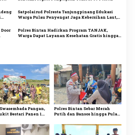
andeng
Satpolairud Polresta Tanjungpinang Edukasi
i
Warga Pulau Penyengat Jaga Kebersihan Laut,
Perkuat Kepedulian Lingkungan
 Door
Polres Bintan Hadirkan Program TANJAK,
Warga Dapat Layanan Kesehatan Gratis hingga
Sembako
Swasembada Pangan,
Polres Bintan Sebar Merah
ukit Bestari Panen 1
Putih dan Bansos hingga Pulau
ung di Dompak
Terluar, Perkuat Nasionalisme
Masyarakat Pesisir