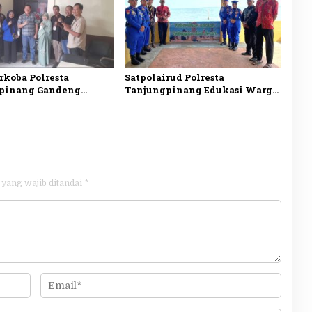
rkoba Polresta
Satpolairud Polresta
pinang Gandeng
Tanjungpinang Edukasi Warga
an Ekspedisi Perkuat
Pulau Penyengat Jaga
Dini Peredaran
Kebersihan Laut, Perkuat
ka
Kepedulian Lingkungan
 yang wajib ditandai
*