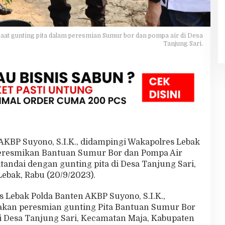
saat gunting pita dalam peresmian Sumur bor dan pompa air di Desa
Tanjung Sari.
AKBP Suyono, S.I.K., didampingi Wakapolres Lebak
eresmikan Bantuan Sumur Bor dan Pompa Air
itandai dengan gunting pita di Desa Tanjung Sari,
ebak, Rabu (20/9/2023).
s Lebak Polda Banten AKBP Suyono, S.I.K.,
kan peresmian gunting Pita Bantuan Sumur Bor
i Desa Tanjung Sari, Kecamatan Maja, Kabupaten