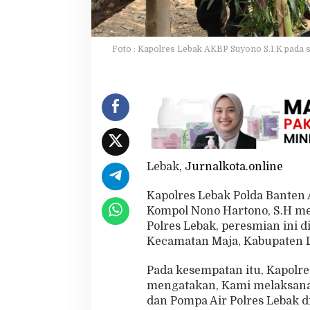
r
d
a
n
Foto : Kapolres Lebak AKBP Suyono S.I.K pada 
P
o
m
p
a
A
i
r
Lebak,
Jurnalkota.online
Kapolres Lebak Polda Banten 
Kompol Nono Hartono, S.H m
Polres Lebak, peresmian ini d
Kecamatan Maja, Kabupaten L
Pada kesempatan itu, Kapolre
mengatakan, Kami melaksana
dan Pompa Air Polres Lebak d