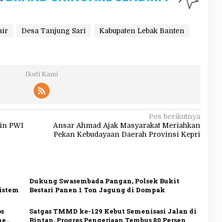
air
Desa Tanjung Sari
Kabupaten Lebak Banten
Ikuti Kami
Pos berikutnya
in PWI
Ansar Ahmad Ajak Masyarakat Meriahkan
Pekan Kebudayaan Daerah Provinsi Kepri
Dukung Swasembada Pangan, Polsek Bukit
sistem
Bestari Panen 1 Ton Jagung di Dompak
os
Satgas TMMD ke-129 Kebut Semenisasi Jalan di
me
Bintan, Progres Pengerjaan Tembus 80 Persen