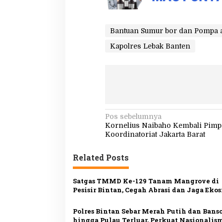
Bantuan Sumur bor dan Pompa 
Kapolres Lebak Banten
N
Pos sebelumnya
Kornelius Naibaho Kembali Pimp
a
Koordinatoriat Jakarta Barat
v
Related Posts
i
g
Satgas TMMD Ke-129 Tanam Mangrove di
a
Pesisir Bintan, Cegah Abrasi dan Jaga Eko
s
Polres Bintan Sebar Merah Putih dan Bans
i
hingga Pulau Terluar, Perkuat Nasionalis