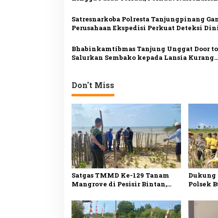
p
Masyarakat Pesisir
o
Satresnarkoba Polresta Tanjungpinang G
Perusahaan Ekspedisi Perkuat Deteksi Din
s
Peredaran Narkotika
Bhabinkamtibmas Tanjung Unggat Door to
Salurkan Sembako kepada Lansia Kurang
Mampu
Don't Miss
Satgas TMMD Ke-129 Tanam
Dukung 
Mangrove di Pesisir Bintan,
Polsek B
Cegah Abrasi dan Jaga
Ton Jag
Ekosistem