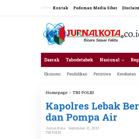
L
Kontak
Pedoman Media Siber
Disclai
e
w
a
t
i
k
e
k
o
n
Daerah
Tabodetabek
Nasional
Reg
t
e
Ekonomi
Pendidikan
Peristiwa
Kesehatan
n
Homepage
/
TNI POLRI
K
a
Kapolres Lebak Be
p
o
dan Pompa Air
l
r
e
Jurnal Kota
September 21, 2023
s
TNI POLRI
L