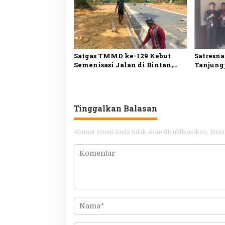
Satgas TMMD ke-129 Kebut
Satresna
Semenisasi Jalan di Bintan,
Tanjung
Progres Pengerjaan Tembus 80
Perusaha
Persen
Deteksi 
Narkoti
Tinggalkan Balasan
Alamat email Anda tidak akan dipublikasikan.
Ruas