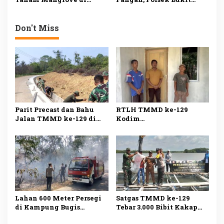
Pesisir Bintan, Cegah
Bestari Panen 1 Ton
Abrasi dan Jaga
Jagung di Dompak
Ekosistem
Don't Miss
Parit Precast dan Bahu
RTLH TMMD ke-129
Jalan TMMD ke-129 di
Kodim
Bintan Rampung 100
0315/Tanjungpinang
Persen
Rampung 100 Persen,
Warga Kini Miliki
Hunian Layak
Lahan 600 Meter Persegi
Satgas TMMD ke-129
di Kampung Bugis
Tebar 3.000 Bibit Kakap
Terbakar, Penyebab Belum
Putih di Bintan, Dukung