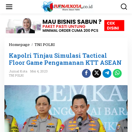
L
e
w
a
t
i
k
e
Homepage
/
TNI POLRI
K
k
a
o
Kapolri Tinjau Simulasi Tactical
p
n
o
Floor Game Pengamanan KTT ASEAN
t
l
e
Jurnal Kota
Mei 4, 2023
r
n
TNI POLRI
i
T
i
n
j
a
u
S
i
m
u