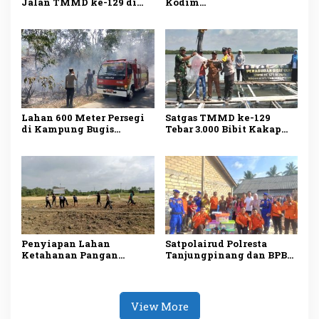
Jalan TMMD ke-129 di
Kodim
Bintan Rampung 100
0315/Tanjungpinang
Persen
Rampung 100 Persen,
Warga Kini Miliki
Hunian Layak
Lahan 600 Meter Persegi
Satgas TMMD ke-129
di Kampung Bugis
Tebar 3.000 Bibit Kakap
Terbakar, Penyebab Belum
Putih di Bintan, Dukung
Diketahui
Ketahanan Pangan
Penyiapan Lahan
Satpolairud Polresta
Ketahanan Pangan
Tanjungpinang dan BPBD
TMMD ke-129 di Bintan
Salurkan Bantuan kepada
Capai 99 Persen
Korban Pompong Terbalik
View More