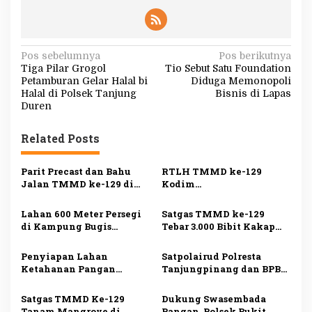
N
Pos sebelumnya
Pos berikutnya
Tiga Pilar Grogol
Tio Sebut Satu Foundation
a
Petamburan Gelar Halal bi
Diduga Memonopoli
v
Halal di Polsek Tanjung
Bisnis di Lapas
Duren
i
g
Related Posts
a
s
Parit Precast dan Bahu
RTLH TMMD ke-129
Jalan TMMD ke-129 di
Kodim
i
Bintan Rampung 100
0315/Tanjungpinang
Persen
Rampung 100 Persen,
p
Lahan 600 Meter Persegi
Satgas TMMD ke-129
Warga Kini Miliki
di Kampung Bugis
Tebar 3.000 Bibit Kakap
o
Hunian Layak
Terbakar, Penyebab Belum
Putih di Bintan, Dukung
s
Diketahui
Ketahanan Pangan
Penyiapan Lahan
Satpolairud Polresta
Ketahanan Pangan
Tanjungpinang dan BPBD
TMMD ke-129 di Bintan
Salurkan Bantuan kepada
Capai 99 Persen
Korban Pompong Terbalik
Satgas TMMD Ke-129
Dukung Swasembada
Tanam Mangrove di
Pangan, Polsek Bukit