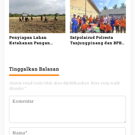
Diketahui
Ketahanan Pangan
Penyiapan Lahan
Satpolairud Polresta
Ketahanan Pangan
Tanjungpinang dan BPBD
TMMD ke-129 di Bintan
Salurkan Bantuan kepada
Capai 99 Persen
Korban Pompong Terbalik
Tinggalkan Balasan
Alamat email Anda tidak akan dipublikasikan.
Ruas yang wajib
ditandai
*