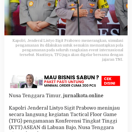
l
a
s
i
T
a
c
t
Kapolri, Jenderal Listyo Sigit Prabowo menerangkan, simulasi
i
pengamanan itu dilakukan untuk semakin memantapkan pola
pengamanan pada seluruh rangkaian event internasional
c
tersebut. Nantinya, TFG juga akan digelar bersama dengan
a
jajaran TNI.
l
F
l
o
o
r
G
Nusa Tenggara Timur,
jurnalkota.online
a
m
Kapolri Jenderal Listyo Sigit Prabowo meninjau
e
secara langsung kegiatan Tactical Floor Game
P
e
(TFG) pengamanan Konferensi Tingkat Tinggi
n
(KTT) ASEAN di Labuan Bajo, Nusa Tenggara
g