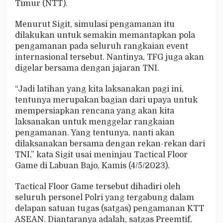
Timur (NTT).
a
m
Menurut Sigit, simulasi pengamanan itu
a
n
dilakukan untuk semakin memantapkan pola
a
pengamanan pada seluruh rangkaian event
n
internasional tersebut. Nantinya, TFG juga akan
K
digelar bersama dengan jajaran TNI.
T
T
A
“Jadi latihan yang kita laksanakan pagi ini,
S
tentunya merupakan bagian dari upaya untuk
E
mempersiapkan rencana yang akan kita
A
laksanakan untuk menggelar rangkaian
N
pengamanan. Yang tentunya, nanti akan
dilaksanakan bersama dengan rekan-rekan dari
TNI,” kata Sigit usai meninjau Tactical Floor
Game di Labuan Bajo, Kamis (4/5/2023).
Tactical Floor Game tersebut dihadiri oleh
seluruh personel Polri yang tergabung dalam
delapan satuan tugas (satgas) pengamanan KTT
ASEAN. Diantaranya adalah, satgas Preemtif,