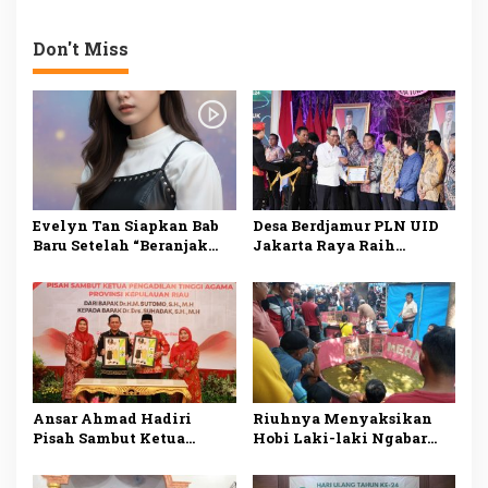
Doorprize untuk
Rendang Jambi dari
Pengunjung
Rumah Makan Cahaya
Minang di Jambi
Don't Miss
Evelyn Tan Siapkan Bab
Desa Berdjamur PLN UID
Baru Setelah “Beranjak
Jakarta Raya Raih
Diam”, Kisah Cinta Sunyi
Penghargaan DKJ Award
Berlanjut di 2026
2024
Ansar Ahmad Hadiri
Riuhnya Menyaksikan
Pisah Sambut Ketua
Hobi Laki-laki Ngabar
Pengadilan Tinggi
Jago di Pasar Manuk
Agama Kepri
Madiun