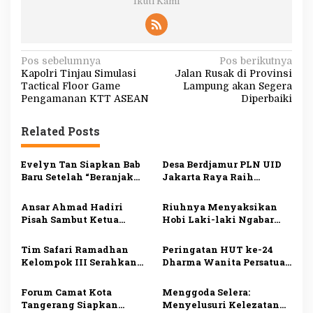
Ikuti Kami
N
Pos sebelumnya
Pos berikutnya
Kapolri Tinjau Simulasi
Jalan Rusak di Provinsi
a
Tactical Floor Game
Lampung akan Segera
v
Pengamanan KTT ASEAN
Diperbaiki
i
Related Posts
g
a
Evelyn Tan Siapkan Bab
Desa Berdjamur PLN UID
s
Baru Setelah “Beranjak
Jakarta Raya Raih
Diam”, Kisah Cinta Sunyi
Penghargaan DKJ Award
i
Berlanjut di 2026
2024
Ansar Ahmad Hadiri
Riuhnya Menyaksikan
p
Pisah Sambut Ketua
Hobi Laki-laki Ngabar
Pengadilan Tinggi
Jago di Pasar Manuk
o
Agama Kepri
Madiun
Tim Safari Ramadhan
Peringatan HUT ke-24
s
Kelompok III Serahkan
Dharma Wanita Persatuan
Bantuan Fakir Miskin
Tanggamus
dan Anak Yatim
Forum Camat Kota
Menggoda Selera:
Tangerang Siapkan
Menyelusuri Kelezatan