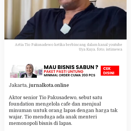
a
t
i
o
n
D
i
d
Artia Tio Pakusadewo ketika berbincang dalam kanal youtube
u
Uya Kuya. foto; istimewa
g
a
M
e
m
o
n
Jakarta,
jurnalkota.online
o
p
Aktor senior Tio Pakusadewo, sebut satu
o
l
foundation mengelola cafe dan menjual
i
minuman untuk orang lapas dengan harga tak
B
wajar. Tio menduga ada anak menteri
i
memonopoli bisnis di lapas.
s
n