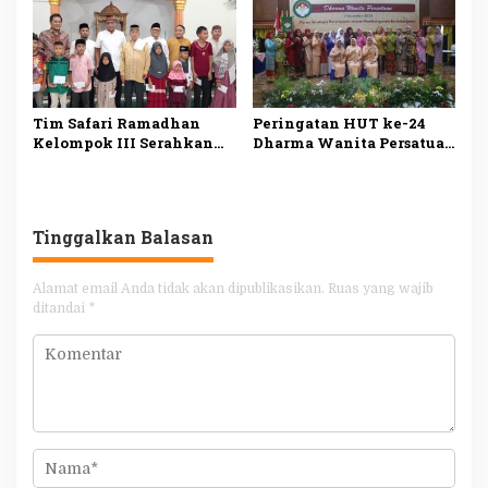
Tim Safari Ramadhan
Peringatan HUT ke-24
Kelompok III Serahkan
Dharma Wanita Persatuan
Bantuan Fakir Miskin
Tanggamus
dan Anak Yatim
Tinggalkan Balasan
Alamat email Anda tidak akan dipublikasikan.
Ruas yang wajib
ditandai
*