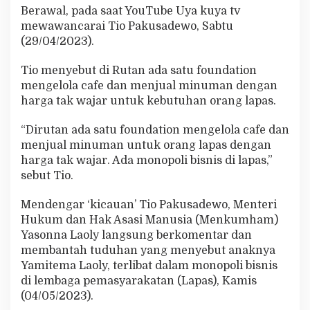
i
Berawal, pada saat YouTube Uya kuya tv
s
mewawancarai Tio Pakusadewo, Sabtu
d
(29/04/2023).
i
L
Tio menyebut di Rutan ada satu foundation
a
p
mengelola cafe dan menjual minuman dengan
a
harga tak wajar untuk kebutuhan orang lapas.
s
“Dirutan ada satu foundation mengelola cafe dan
menjual minuman untuk orang lapas dengan
harga tak wajar. Ada monopoli bisnis di lapas,”
sebut Tio.
Mendengar ‘kicauan’ Tio Pakusadewo, Menteri
Hukum dan Hak Asasi Manusia (Menkumham)
Yasonna Laoly langsung berkomentar dan
membantah tuduhan yang menyebut anaknya
Yamitema Laoly, terlibat dalam monopoli bisnis
di lembaga pemasyarakatan (Lapas), Kamis
(04/05/2023).