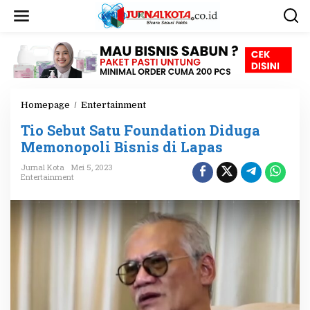
L
e
w
a
t
i
k
e
Homepage
/
Entertainment
T
k
i
o
Tio Sebut Satu Foundation Diduga
o
n
S
Memonopoli Bisnis di Lapas
t
e
e
Jurnal Kota
Mei 5, 2023
b
n
Entertainment
u
t
S
a
t
u
F
o
u
n
d