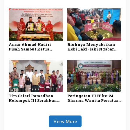
Diam”, Kisah Cinta Sunyi
Penghargaan DKJ Award
Berlanjut di 2026
2024
Ansar Ahmad Hadiri
Riuhnya Menyaksikan
Pisah Sambut Ketua
Hobi Laki-laki Ngabar
Pengadilan Tinggi
Jago di Pasar Manuk
Agama Kepri
Madiun
Tim Safari Ramadhan
Peringatan HUT ke-24
Kelompok III Serahkan
Dharma Wanita Persatuan
Bantuan Fakir Miskin
Tanggamus
dan Anak Yatim
View More