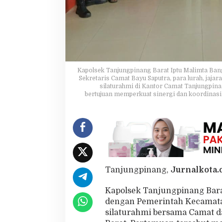
i
n
e
r
g
i
K
a
Kapolsek Tanjungpinang Barat Iptu Malimta Ba
m
Sekretaris Camat Bayu Saputra, para lurah, jaj
silaturahmi di Kantor Camat Tanjungpina
t
bertujuan memperkuat sinergi dan koordinas
i
b
m
a
s
L
e
w
a
Tanjungpinang,
Jurnalkota.c
t
S
Kapolsek Tanjungpinang Bar
i
dengan Pemerintah Kecamata
l
silaturahmi bersama Camat 
a
t