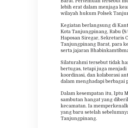
Barat. Pertemuan tersebut m
u
lebih erat dalam menjaga ke
r
wilayah hukum Polsek Tanju
a
h
Kegiatan berlangsung di Kan
m
i
Kota Tanjungpinang, Rabu (8/
d
Haposan Siregar, Sekretaris 
e
Tanjungpinang Barat, para ke
n
serta jajaran Bhabinkamtibma
g
a
n
Silaturahmi tersebut tidak h
C
bertugas, tetapi juga menja
a
koordinasi, dan kolaborasi a
m
dalam menghadapi berbagai p
a
t
d
Dalam kesempatan itu, Iptu 
a
sambutan hangat yang diberi
n
kecamatan. Ia memperkenalka
L
yang baru setelah sebelumnya
u
r
Tanjungpinang.
a