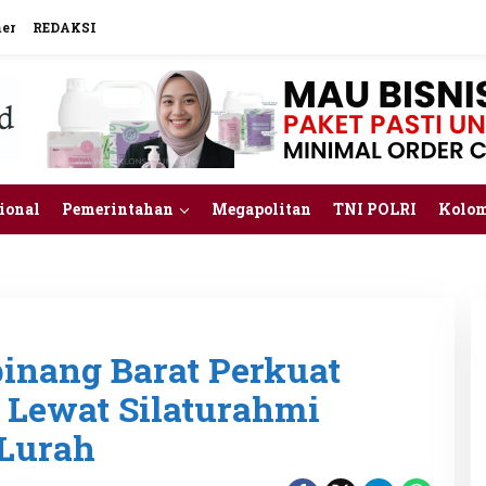
mer
REDAKSI
ional
Pemerintahan
Megapolitan
TNI POLRI
Kolo
inang Barat Perkuat
 Lewat Silaturahmi
Lurah