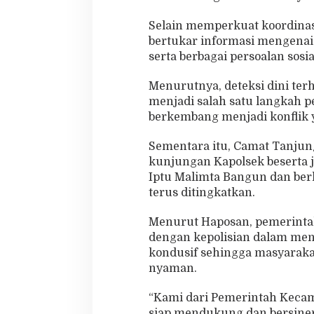
Selain memperkuat koordinas
bertukar informasi mengenai
serta berbagai persoalan so
Menurutnya, deteksi dini te
menjadi salah satu langkah 
berkembang menjadi konflik y
Sementara itu, Camat Tanjun
kunjungan Kapolsek beserta 
Iptu Malimta Bangun dan berha
terus ditingkatkan.
Menurut Haposan, pemerinta
dengan kepolisian dalam menc
kondusif sehingga masyarakat
nyaman.
“Kami dari Pemerintah Keca
siap mendukung dan bersiner