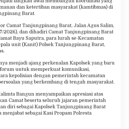
enjadi langkah awal membangun koordinasi yang
amanan dan ketertiban masyarakat (kamtibmas) di
ngpinang Barat.
tor Camat Tanjungpinang Barat, Jalan Agus Salim,
7/2026), dan dihadiri Camat Tanjungpinang Barat
Camat Bayu Saputra, para lurah se-Kecamatan
pala unit (Kanit) Polsek Tanjungpinang Barat,
s.
anya menjadi ajang perkenalan Kapolsek yang baru
di forum untuk memperkuat komunikasi,
ntara kepolisian dengan pemerintah kecamatan
ersoalan yang berkembang di tengah masyarakat.
Malimta Bangun menyampaikan apresiasi atas
kan Camat beserta seluruh jajaran pemerintah
n diri sebagai Kapolsek Tanjungpinang Barat
 menjabat sebagai Kasi Propam Polresta