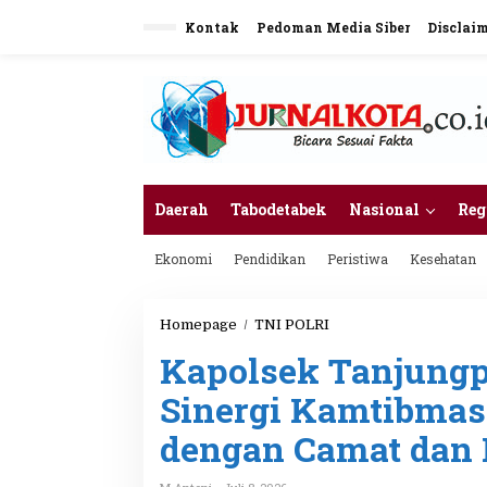
L
Kontak
Pedoman Media Siber
Disclai
e
w
a
t
i
k
e
k
o
n
Daerah
Tabodetabek
Nasional
Reg
t
e
Ekonomi
Pendidikan
Peristiwa
Kesehatan
n
Homepage
/
TNI POLRI
K
a
Kapolsek Tanjungp
p
o
Sinergi Kamtibmas
l
s
dengan Camat dan 
e
k
T