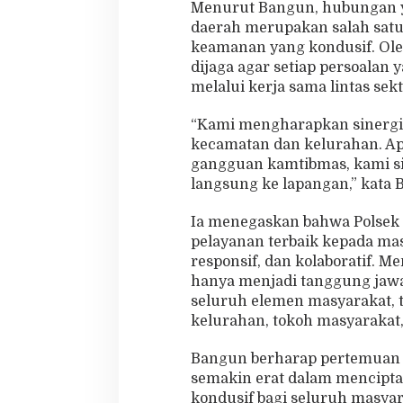
h
Menurut Bangun, hubungan y
daerah merupakan salah satu 
keamanan yang kondusif. Oleh
dijaga agar setiap persoalan 
melalui kerja sama lintas sekt
“Kami mengharapkan sinergit
kecamatan dan kelurahan. Ap
gangguan kamtibmas, kami s
langsung ke lapangan,” kata 
Ia menegaskan bahwa Polsek
pelayanan terbaik kepada ma
responsif, dan kolaboratif. 
hanya menjadi tanggung jaw
seluruh elemen masyarakat,
kelurahan, tokoh masyarakat,
Bangun berharap pertemuan t
semakin erat dalam mencipt
kondusif bagi seluruh masya