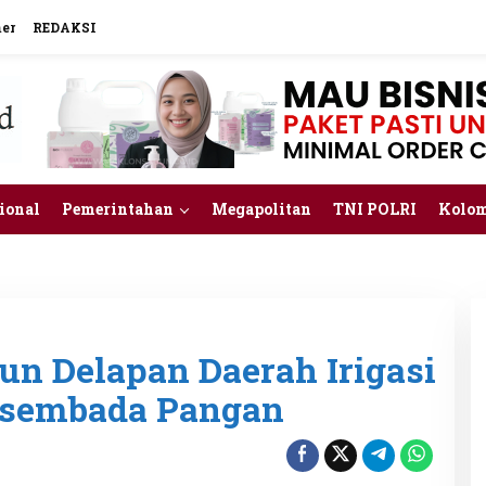
mer
REDAKSI
ional
Pemerintahan
Megapolitan
TNI POLRI
Kolo
n Delapan Daerah Irigasi
asembada Pangan