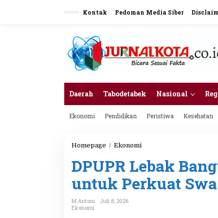
L
Kontak
Pedoman Media Siber
Disclai
e
w
a
t
i
k
e
k
o
n
Daerah
Tabodetabek
Nasional
Reg
t
e
Ekonomi
Pendidikan
Peristiwa
Kesehatan
n
Homepage
/
Ekonomi
D
P
DPUPR Lebak Bangu
U
P
untuk Perkuat Sw
R
L
e
M Antoni
Juli 8, 2026
b
Ekonomi
a