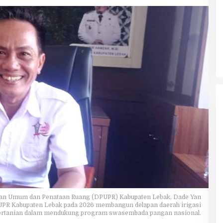
jaan Umum dan Penataan Ruang (DPUPR) Kabupaten Lebak, Dade Yan
DPUPR Kabupaten Lebak pada 2026 membangun delapan daerah irigasi
pertanian dalam mendukung program swasembada pangan nasional.