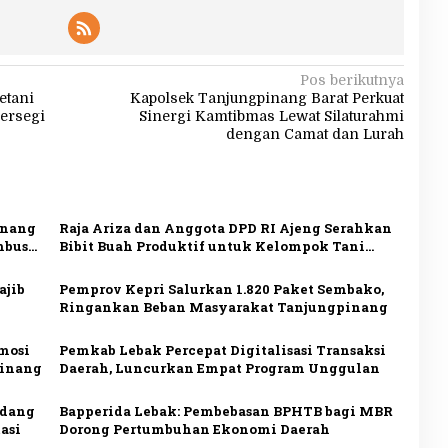
Pos berikutnya
etani
Kapolsek Tanjungpinang Barat Perkuat
ersegi
Sinergi Kamtibmas Lewat Silaturahmi
dengan Camat dan Lurah
inang
Raja Ariza dan Anggota DPD RI Ajeng Serahkan
mbus
Bibit Buah Produktif untuk Kelompok Tani
Tanjungpinang
ajib
Pemprov Kepri Salurkan 1.820 Paket Sembako,
Ringankan Beban Masyarakat Tanjungpinang
omosi
Pemkab Lebak Percepat Digitalisasi Transaksi
inang
Daerah, Luncurkan Empat Program Unggulan
rdang
Bapperida Lebak: Pembebasan BPHTB bagi MBR
asi
Dorong Pertumbuhan Ekonomi Daerah