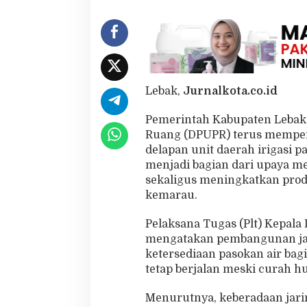
s
i
u
n
t
u
k
Lebak,
Jurnalkota.co.id
P
e
Pemerintah Kabupaten Lebak
r
k
Ruang (DPUPR) terus mempe
u
delapan unit daerah irigasi 
a
menjadi bagian dari upaya 
t
sekaligus meningkatkan prod
S
kemarau.
w
a
s
Pelaksana Tugas (Plt) Kepala
e
mengatakan pembangunan jar
m
ketersediaan pasokan air bag
b
tetap berjalan meski curah 
a
d
a
Menurutnya, keberadaan jarin
P