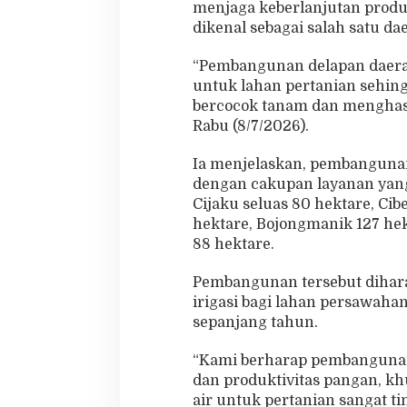
menjaga keberlanjutan produ
a
dikenal sebagai salah satu d
n
g
a
“Pembangunan delapan daerah
n
untuk lahan pertanian sehin
bercocok tanam dan menghasi
Rabu (8/7/2026).
Ia menjelaskan, pembangunan 
dengan cakupan layanan yang
Cijaku seluas 80 hektare, Cib
hektare, Bojongmanik 127 he
88 hektare.
Pembangunan tersebut dihar
irigasi bagi lahan persawahan
sepanjang tahun.
“Kami berharap pembangunan 
dan produktivitas pangan, k
air untuk pertanian sangat tin