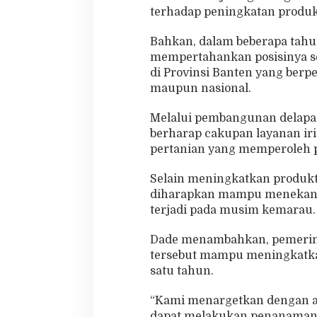
terhadap peningkatan produk
Bahkan, dalam beberapa tahu
mempertahankan posisinya se
di Provinsi Banten yang ber
maupun nasional.
Melalui pembangunan delapan 
berharap cakupan layanan iri
pertanian yang memperoleh p
Selain meningkatkan produkti
diharapkan mampu menekan ri
terjadi pada musim kemarau.
Dade menambahkan, pemerint
tersebut mampu meningkatkan
satu tahun.
“Kami menargetkan dengan ada
dapat melakukan penanaman h