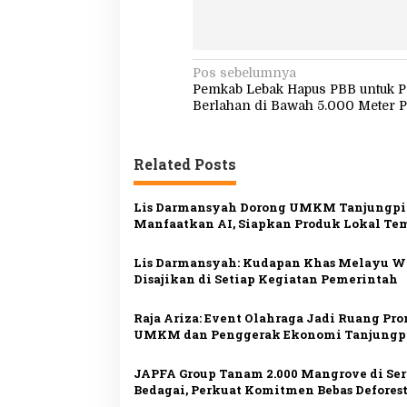
N
Pos sebelumnya
Pemkab Lebak Hapus PBB untuk P
a
Berlahan di Bawah 5.000 Meter P
v
i
Related Posts
g
a
Lis Darmansyah Dorong UMKM Tanjungp
s
Manfaatkan AI, Siapkan Produk Lokal Te
Pasar Nasional
i
Lis Darmansyah: Kudapan Khas Melayu W
p
Disajikan di Setiap Kegiatan Pemerintah
o
Raja Ariza: Event Olahraga Jadi Ruang Pr
s
UMKM dan Penggerak Ekonomi Tanjungp
JAPFA Group Tanam 2.000 Mangrove di Se
Bedagai, Perkuat Komitmen Bebas Deforest