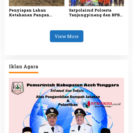
Penyiapan Lahan
Satpolairud Polresta
Ketahanan Pangan
Tanjungpinang dan BPBD
TMMD ke-129 di Bintan
Salurkan Bantuan kepada
Capai 99 Persen
Korban Pompong Terbalik
View More
Iklan Agara