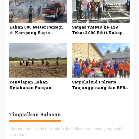
Hunian Layak
Lahan 600 Meter Persegi
Satgas TMMD ke-129
di Kampung Bugis
Tebar 3.000 Bibit Kakap
Terbakar, Penyebab Belum
Putih di Bintan, Dukung
Diketahui
Ketahanan Pangan
Penyiapan Lahan
Satpolairud Polresta
Ketahanan Pangan
Tanjungpinang dan BPBD
TMMD ke-129 di Bintan
Salurkan Bantuan kepada
Capai 99 Persen
Korban Pompong Terbalik
Tinggalkan Balasan
Alamat email Anda tidak akan dipublikasikan.
Ruas yang wajib
ditandai
*