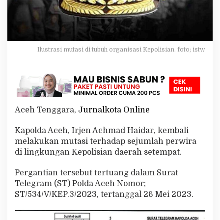
s
A
g
a
r
a
Ilustrasi mutasi di tubuh organisasi Kepolisian. foto; istw
D
i
m
u
t
a
Aceh Tenggara,
Jurnalkota Online
s
i
Kapolda Aceh, Irjen Achmad Haidar, kembali
melakukan mutasi terhadap sejumlah perwira
di lingkungan Kepolisian daerah setempat.
Pergantian tersebut tertuang dalam Surat
Telegram (ST) Polda Aceh Nomor;
ST/534/V/KEP.3/2023, tertanggal 26 Mei 2023.