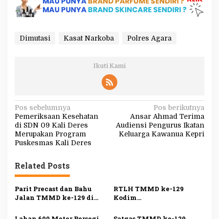
Dimutasi
Kasat Narkoba
Polres Agara
Ikuti Kami
N
Pos sebelumnya
Pos berikutnya
Pemeriksaan Kesehatan
Ansar Ahmad Terima
a
di SDN 09 Kali Deres
Audiensi Pengurus Ikatan
v
Merupakan Program
Keluarga Kawanua Kepri
Puskesmas Kali Deres
i
g
Related Posts
a
s
Parit Precast dan Bahu
RTLH TMMD ke-129
Jalan TMMD ke-129 di
Kodim
i
Bintan Rampung 100
0315/Tanjungpinang
Persen
Rampung 100 Persen,
Lahan 600 Meter Persegi
Satgas TMMD ke-129