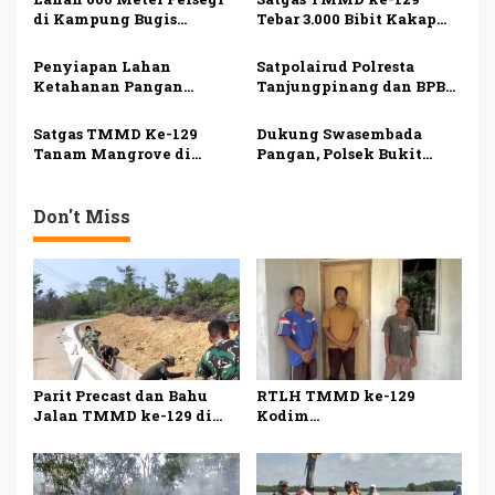
p
Warga Kini Miliki
di Kampung Bugis
Tebar 3.000 Bibit Kakap
o
Hunian Layak
Terbakar, Penyebab Belum
Putih di Bintan, Dukung
s
Diketahui
Ketahanan Pangan
Penyiapan Lahan
Satpolairud Polresta
Ketahanan Pangan
Tanjungpinang dan BPBD
TMMD ke-129 di Bintan
Salurkan Bantuan kepada
Capai 99 Persen
Korban Pompong Terbalik
Satgas TMMD Ke-129
Dukung Swasembada
Tanam Mangrove di
Pangan, Polsek Bukit
Pesisir Bintan, Cegah
Bestari Panen 1 Ton
Abrasi dan Jaga
Jagung di Dompak
Ekosistem
Don't Miss
Parit Precast dan Bahu
RTLH TMMD ke-129
Jalan TMMD ke-129 di
Kodim
Bintan Rampung 100
0315/Tanjungpinang
Persen
Rampung 100 Persen,
Warga Kini Miliki