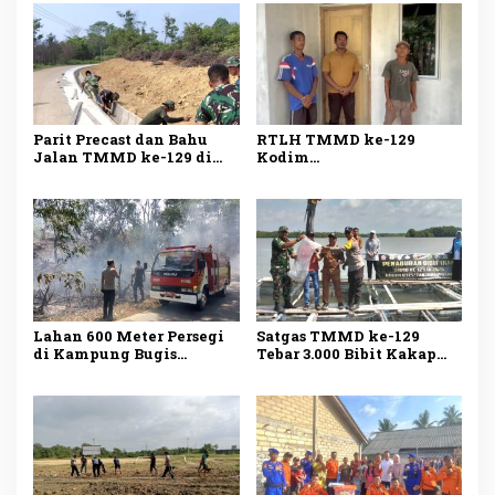
Parit Precast dan Bahu
RTLH TMMD ke-129
Jalan TMMD ke-129 di
Kodim
Bintan Rampung 100
0315/Tanjungpinang
Persen
Rampung 100 Persen,
Warga Kini Miliki
Hunian Layak
Lahan 600 Meter Persegi
Satgas TMMD ke-129
di Kampung Bugis
Tebar 3.000 Bibit Kakap
Terbakar, Penyebab Belum
Putih di Bintan, Dukung
Diketahui
Ketahanan Pangan