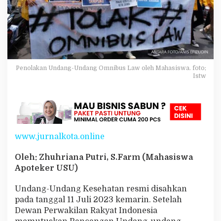
m
n
i
b
u
s
L
a
Penolakan Undang-Undang Omnibus Law oleh Mahasiswa. foto;
w
Istw
K
e
s
e
h
a
www.jurnalkota.online
t
a
n
Oleh: Zhuhriana Putri, S.Farm (Mahasiswa
2
Apoteker USU)
0
2
Undang-Undang Kesehatan resmi disahkan
3
pada tanggal 11 Juli 2023 kemarin. Setelah
Dewan Perwakilan Rakyat Indonesia