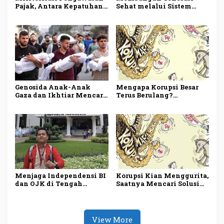
Pajak, Antara Kepatuhan
Sehat melalui Sistem
Warga dan Rasa Aman
Pergaulan Islam
Genosida Anak-Anak
Mengapa Korupsi Besar
Gaza dan Ikhtiar Mencari
Terus Berulang?
Solusi
Menelisik Akar Persoalan
Sistemik Tata Kelola
Negara
Menjaga Independensi BI
Korupsi Kian Menggurita,
dan OJK di Tengah
Saatnya Mencari Solusi
Dinamika Ekonomi
yang Menyeluruh
Nasional
View More