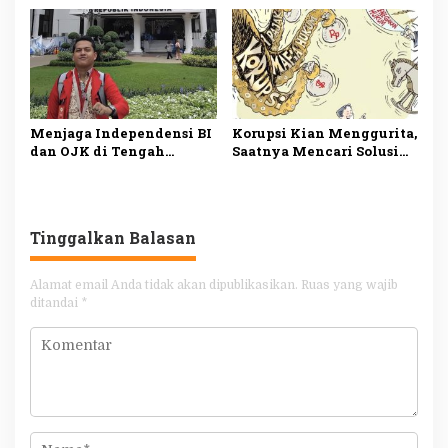
Sistemik Tata Kelola
Negara
Menjaga Independensi BI
Korupsi Kian Menggurita,
dan OJK di Tengah
Saatnya Mencari Solusi
Dinamika Ekonomi
yang Menyeluruh
Nasional
Tinggalkan Balasan
Alamat email Anda tidak akan dipublikasikan.
Ruas yang wajib
ditandai
*