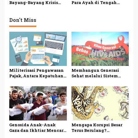
Bayang-Bayang Krisis
Para Ayah di Tengah
Multidimensi
Tekanan Ekonomi
Don't Miss
Militerisasi Pengawasan
Membangun Generasi
Pajak, Antara Kepatuhan
Sehat melalui Sistem
Warga dan Rasa Aman
Pergaulan Islam
Genosida Anak-Anak
Mengapa Korupsi Besar
Gaza dan Ikhtiar Mencari
Terus Berulang?
Solusi
Menelisik Akar Persoalan