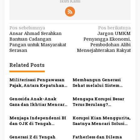
Ikuti Kami
N
Pos sebelumnya
Pos berikutnya
Ansar Ahmad Serahkan
Jargon UMKM
a
Bantuan Cadangan
Penyangga Ekonomi,
v
Pangan untuk Masyarakat
Pembodohan Alibi
Serasan
Mensejahterakan Rakyat
i
g
Related Posts
a
s
Militerisasi Pengawasan
Membangun Generasi
Pajak, Antara Kepatuhan
Sehat melalui Sistem
i
Warga dan Rasa Aman
Pergaulan Islam
p
Genosida Anak-Anak
Mengapa Korupsi Besar
Gaza dan Ikhtiar Mencari
Terus Berulang?
o
Solusi
Menelisik Akar Persoalan
s
Sistemik Tata Kelola
Menjaga Independensi BI
Korupsi Kian Menggurita,
Negara
dan OJK di Tengah
Saatnya Mencari Solusi
Dinamika Ekonomi
yang Menyeluruh
Nasional
Generasi Z di Tengah
Fatherless dan Dilema