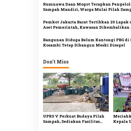
Rusunawa Daan Mogot Terapkan Pengelol
i
Sampah Mandiri, Warga Mulai Pilah Sam
p
dari Rumah
o
Pemkot Jakarta Barat Tertibkan 20 Lapak 
Aset Pemerintah, Kawasan Dikembalikan 
s
Sarana Olahraga
Bangunan Diduga Belum Kantongi PBG di 
Kosambi Tetap Dibangun Meski Disegel
Don't Miss
UPRS V Perkuat Budaya Pilah
Meriahk
Sampah, Sediakan Fasilitas
Kepala 
Lengkap untuk Dukung
Buka Lo