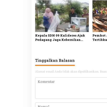
Lingkungan Bersih
Daan Mo
Kepala SDN 09 Kalideres Ajak
Pemkot 
Pedagang Jaga Kebersihan
Tertibka
Lingkungan Sekolah
Pemerin
Dikemba
Olahrag
Tinggalkan Balasan
Alamat email Anda tidak akan dipublikasikan.
Ruas