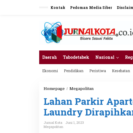
L
Kontak
Pedoman Media Siber
Disclai
e
w
a
t
i
k
e
k
o
n
Daerah
Tabodetabek
Nasional
Reg
t
e
Ekonomi
Pendidikan
Peristiwa
Kesehatan
n
Homepage
/
Megapolitan
L
a
Lahan Parkir Apar
h
a
Laundry Dirapihka
n
P
a
Jurnal Kota
Juni 1, 2023
r
Megapolitan
k