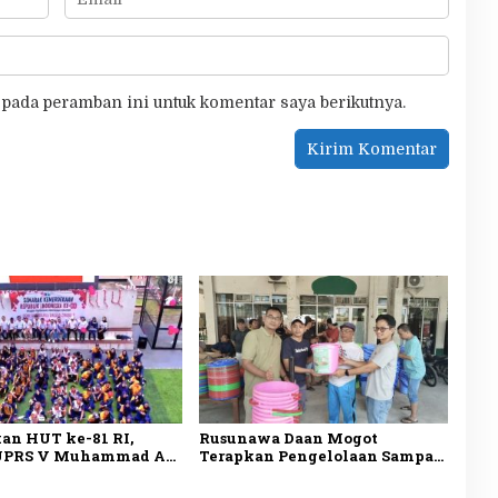
 pada peramban ini untuk komentar saya berikutnya.
an HUT ke-81 RI,
Rusunawa Daan Mogot
UPRS V Muhammad Ali
Terapkan Pengelolaan Sampah
mba Antar-Rusun di
Mandiri, Warga Mulai Pilah
got
Sampah dari Rumah