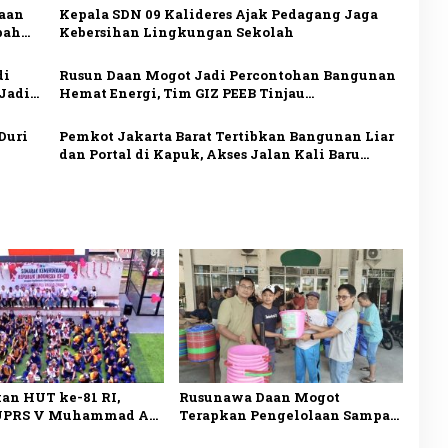
aan
Kepala SDN 09 Kalideres Ajak Pedagang Jaga
pah
Kebersihan Lingkungan Sekolah
di
Rusun Daan Mogot Jadi Percontohan Bangunan
Jadi
Hemat Energi, Tim GIZ PEEB Tinjau
Implementasi Sertifikasi EDGE
Duri
Pemkot Jakarta Barat Tertibkan Bangunan Liar
dan Portal di Kapuk, Akses Jalan Kali Baru
Timur Kembali Dibuka
an HUT ke-81 RI,
Rusunawa Daan Mogot
UPRS V Muhammad Ali
Terapkan Pengelolaan Sampah
mba Antar-Rusun di
Mandiri, Warga Mulai Pilah