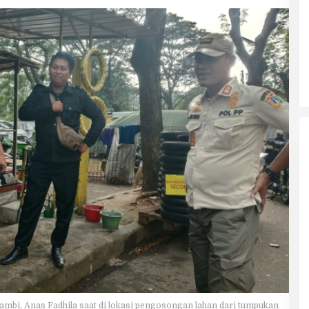
ambi, Anas Fadhila saat di lokasi pengosongan lahan dari tumpukan