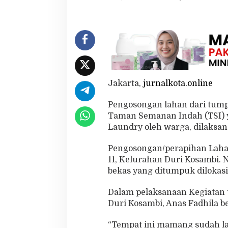
a
u
n
d
r
y
D
i
r
Jakarta,
jurnalkota.online
a
p
Pengosongan lahan dari tump
i
Taman Semanan Indah (TSI) 
h
k
Laundry oleh warga, dilaksan
a
n
Pengosongan/perapihan Lahan 
11, Kelurahan Duri Kosambi. 
bekas yang ditumpuk dilokasi
Dalam pelaksanaan Kegiatan t
Duri Kosambi, Anas Fadhila be
“Tempat ini mamang sudah la