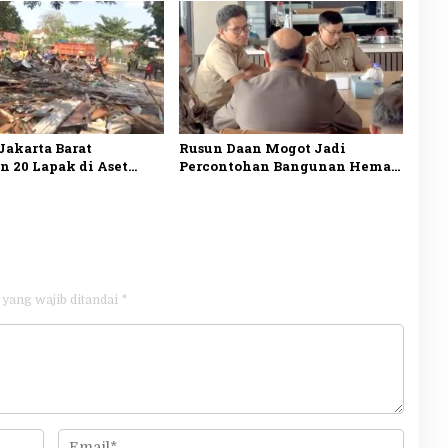
got
Sampah dari Rumah
Jakarta Barat
Rusun Daan Mogot Jadi
n 20 Lapak di Aset
Percontohan Bangunan Hemat
tah, Kawasan
Energi, Tim GIZ PEEB Tinjau
likan Jadi Sarana
Implementasi Sertifikasi EDGE
a
 yang wajib ditandai
*