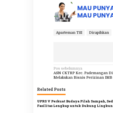
Aparteman TSI
Dirapihkan
N
Pos sebelumnya
ASN CKTRP Kec. Pademangan Di
a
Melakukan Bisnis Perizinan IMB
v
Related Posts
i
g
UPRS V Perkuat Budaya Pilah Sampah, Se
a
Fasilitas Lengkap untuk Dukung Lingku
s
Bersih