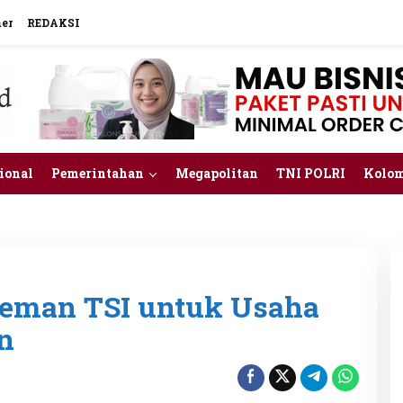
mer
REDAKSI
ional
Pemerintahan
Megapolitan
TNI POLRI
Kolo
teman TSI untuk Usaha
n