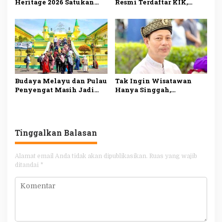
Heritage 2026 Satukan
Resmi Terdaftar KIK,
Tiga Negara, 200 Jong
Bukti Komitmen
Semarakkan Wisata
Suhardiman Amby
Maritim Kepri
Lestarikan Budaya
Kuansing
Budaya Melayu dan Pulau
Tak Ingin Wisatawan
Penyengat Masih Jadi
Hanya Singgah,
Daya Tarik Utama
Disbudpar Tanjungpinang
Wisman ke
Siapkan Paket Wisata
Tanjungpinang
Terpadu
Tinggalkan Balasan
Alamat email Anda tidak akan dipublikasikan.
Ruas yang wajib
ditandai
*