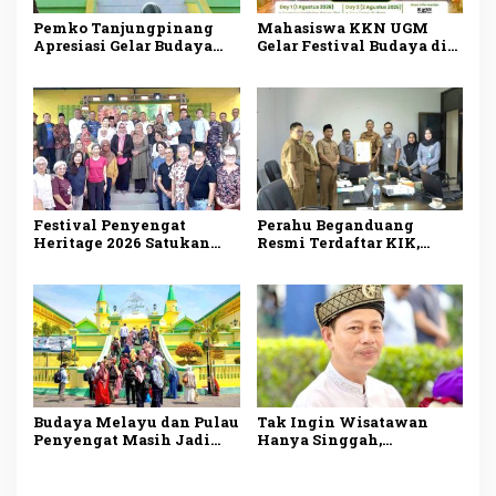
Pemko Tanjungpinang
Mahasiswa KKN UGM
Apresiasi Gelar Budaya
Gelar Festival Budaya di
KKN-PPM UGM, Perkuat
Pulau Penyengat, Angkat
Pelestarian Warisan
Warisan Melayu dan
Melayu di Penyengat
Dorong Wisata Sejarah
Festival Penyengat
Perahu Beganduang
Heritage 2026 Satukan
Resmi Terdaftar KIK,
Tiga Negara, 200 Jong
Bukti Komitmen
Semarakkan Wisata
Suhardiman Amby
Maritim Kepri
Lestarikan Budaya
Kuansing
Budaya Melayu dan Pulau
Tak Ingin Wisatawan
Penyengat Masih Jadi
Hanya Singgah,
Daya Tarik Utama
Disbudpar Tanjungpinang
Wisman ke
Siapkan Paket Wisata
Tanjungpinang
Terpadu