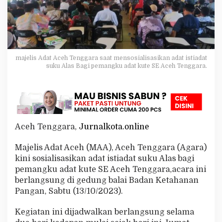
a
l
i
s
a
s
i
majelis Adat Aceh Tenggara saat mensosialisasikan adat istiadat
suku Alas Bagi pemangku adat kute SE Aceh Tenggara.
A
d
a
t
I
s
t
Aceh Tenggara,
Jurnalkota.online
i
a
Majelis Adat Aceh (MAA), Aceh Tenggara (Agara)
d
a
kini sosialisasikan adat istiadat suku Alas bagi
t
pemangku adat kute SE Aceh Tenggara,acara ini
S
berlangsung di gedung balai Badan Ketahanan
u
Pangan, Sabtu (13/10/2023).
k
u
A
Kegiatan ini dijadwalkan berlangsung selama
l