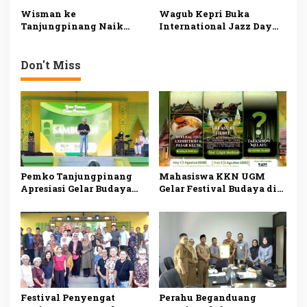
Wisman ke
Siapkan Paket Wisata
Wisman ke
Wagub Kepri Buka
Tanjungpinang
Terpadu
Tanjungpinang Naik
International Jazz Day
pada Triwulan I 2026,
2026 di Batam, Dorong
Pelaku Wisata Minta
Pariwisata dan
Pemko Benahi Atraksi
Kreativitas Lintas Budaya
Don't Miss
dan Jadwal Feri
Pemko Tanjungpinang
Mahasiswa KKN UGM
Apresiasi Gelar Budaya
Gelar Festival Budaya di
KKN-PPM UGM, Perkuat
Pulau Penyengat, Angkat
Pelestarian Warisan
Warisan Melayu dan
Melayu di Penyengat
Dorong Wisata Sejarah
Festival Penyengat
Perahu Beganduang