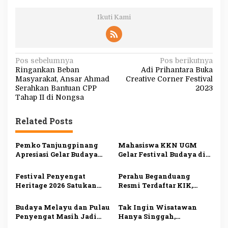
Ikuti Kami
N
Pos sebelumnya
Pos berikutnya
Ringankan Beban
Adi Prihantara Buka
a
Masyarakat, Ansar Ahmad
Creative Corner Festival
v
Serahkan Bantuan CPP
2023
Tahap II di Nongsa
i
g
Related Posts
a
s
Pemko Tanjungpinang
Mahasiswa KKN UGM
Apresiasi Gelar Budaya
Gelar Festival Budaya di
i
KKN-PPM UGM, Perkuat
Pulau Penyengat, Angkat
Pelestarian Warisan
Warisan Melayu dan
p
Festival Penyengat
Perahu Beganduang
Melayu di Penyengat
Dorong Wisata Sejarah
Heritage 2026 Satukan
Resmi Terdaftar KIK,
o
Tiga Negara, 200 Jong
Bukti Komitmen
s
Semarakkan Wisata
Suhardiman Amby
Budaya Melayu dan Pulau
Tak Ingin Wisatawan
Maritim Kepri
Lestarikan Budaya
Penyengat Masih Jadi
Hanya Singgah,
Kuansing
Daya Tarik Utama
Disbudpar Tanjungpinang