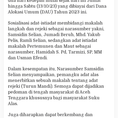
dua hari kedepan mulai sejak hari ini Jumat
a
hingga Sabtu (13/10/23) yang dibiayai dari Dana
s
Alokasi Umum (DAU) Tahun 2023 ini.
b
a
g
Sosialisasi adat-istiadat membidangi makalah
i
langkah dan rejeki sebagai narasumber yakni,
P
Samsidin Selian, Jumadi Beruh, Mhd. Yakub
e
Pelis, Ramli Selian, sedangkan adat istiadat
m
a
makalah Pertemunen dan Maut sebagai
n
narasumber, Hamidah S. Pd, Tarmizi, SP, MM
g
dan Usman Efendi.
k
u
Dalam kesempatan itu, Narasumber Samsidin
A
d
Selian menyampaikan, pemangku adat alas
a
menerbitkan sebuah makalah tentang adat
t
rejeki (Turun Mandi). Semoga dapat dijadikan
K
pedoman di tengah masyarakat di Aceh
u
Tenggara khususnya bagi masyarakat Suku
t
e
Alas.
Juga diharapkan dapat berkembang dan