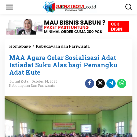
L
e
w
a
t
i
k
e
Homepage
/
Kebudayaan dan Pariwisata
M
k
A
o
MAA Agara Gelar Sosialisasi Adat
A
n
A
Istiadat Suku Alas bagi Pemangku
t
g
e
Adat Kute
a
n
r
Jurnal Kota
Oktober 14, 2023
a
Kebudayaan Dan Pariwisata
G
e
l
a
r
S
o
s
i