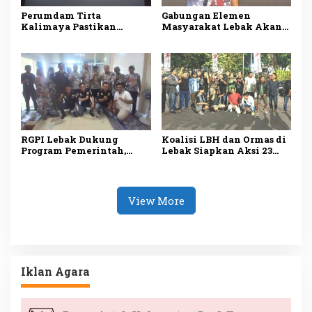
Perumdam Tirta
Gabungan Elemen
Kalimaya Pastikan
Masyarakat Lebak Akan
Distribusi Air Bersih ke
Gelar Aksi Damai di DPP
33.000 Pelanggan di Lebak
PDI Perjuangan, Bawa
Tetap Lancar saat
Lima Tuntutan
Kemarau
RGPI Lebak Dukung
Koalisi LBH dan Ormas di
Program Pemerintah,
Lebak Siapkan Aksi 23
Dorong Perbaikan Tata
Juli, Desak Ketua DPRD
Kelola demi
Mundur
Kesejahteraan Rakyat
View More
Iklan Agara