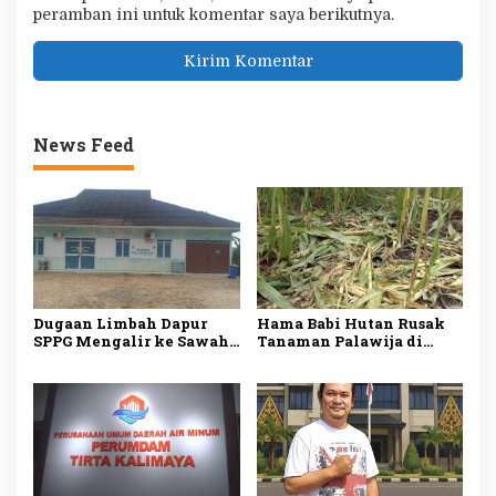
peramban ini untuk komentar saya berikutnya.
News Feed
Dugaan Limbah Dapur
Hama Babi Hutan Rusak
SPPG Mengalir ke Sawah
Tanaman Palawija di
Produktif di Lebak, Tim
Lebak, Petani Rugi
Investigasi Minta
hingga Puluhan Juta
Pemeriksaan Menyeluruh
Rupiah