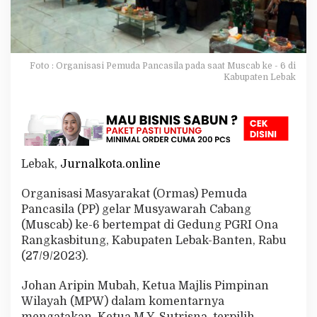
b
k
e
-
6
Foto : Organisasi Pemuda Pancasila pada saat Muscab ke - 6 di
d
Kabupaten Lebak
i
G
e
d
u
n
g
Lebak,
Jurnalkota.online
P
G
Organisasi Masyarakat (Ormas) Pemuda
R
Pancasila (PP) gelar Musyawarah Cabang
I
O
(Muscab) ke-6 bertempat di Gedung PGRI Ona
n
Rangkasbitung, Kabupaten Lebak-Banten, Rabu
a
(27/9/2023).
R
a
Johan Aripin Mubah, Ketua Majlis Pimpinan
n
g
Wilayah (MPW) dalam komentarnya
k
mengatakan, Ketua M.Y. Sutrisna, terpilih