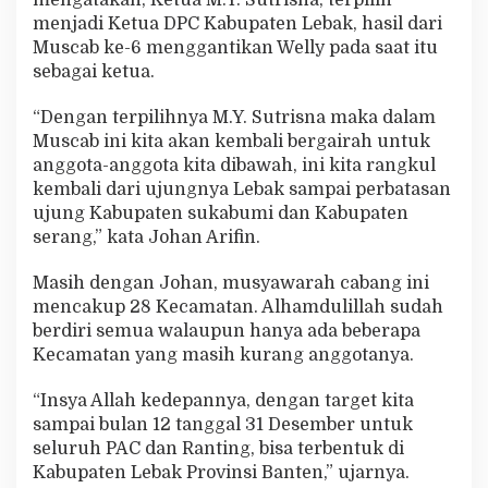
a
menjadi Ketua DPC Kabupaten Lebak, hasil dari
s
Muscab ke-6 menggantikan Welly pada saat itu
b
sebagai ketua.
i
t
u
“Dengan terpilihnya M.Y. Sutrisna maka dalam
n
Muscab ini kita akan kembali bergairah untuk
g
anggota-anggota kita dibawah, ini kita rangkul
kembali dari ujungnya Lebak sampai perbatasan
ujung Kabupaten sukabumi dan Kabupaten
serang,” kata Johan Arifin.
Masih dengan Johan, musyawarah cabang ini
mencakup 28 Kecamatan. Alhamdulillah sudah
berdiri semua walaupun hanya ada beberapa
Kecamatan yang masih kurang anggotanya.
“Insya Allah kedepannya, dengan target kita
sampai bulan 12 tanggal 31 Desember untuk
seluruh PAC dan Ranting, bisa terbentuk di
Kabupaten Lebak Provinsi Banten,” ujarnya.