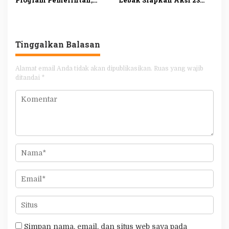
Dorong Perbaikan Tata
Juli, Desak Ketua DPRD
Kelola demi
Mundur
Kesejahteraan Rakyat
Tinggalkan Balasan
Alamat email Anda tidak akan dipublikasikan.
Ruas yang wajib
ditandai
*
Simpan nama, email, dan situs web saya pada