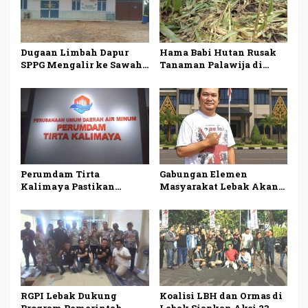
Dugaan Limbah Dapur
Hama Babi Hutan Rusak
SPPG Mengalir ke Sawah
Tanaman Palawija di
Produktif di Lebak, Tim
Lebak, Petani Rugi
Investigasi Minta
hingga Puluhan Juta
Pemeriksaan Menyeluruh
Rupiah
Perumdam Tirta
Gabungan Elemen
Kalimaya Pastikan
Masyarakat Lebak Akan
Distribusi Air Bersih ke
Gelar Aksi Damai di DPP
33.000 Pelanggan di Lebak
PDI Perjuangan, Bawa
Tetap Lancar saat
Lima Tuntutan
Kemarau
RGPI Lebak Dukung
Koalisi LBH dan Ormas di
Program Pemerintah,
Lebak Siapkan Aksi 23