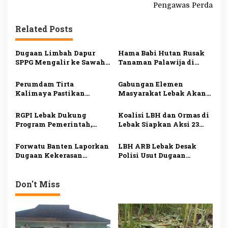
Pengawas Perda
i
g
Related Posts
a
s
Dugaan Limbah Dapur
Hama Babi Hutan Rusak
SPPG Mengalir ke Sawah
Tanaman Palawija di
i
Produktif di Lebak, Tim
Lebak, Petani Rugi
Investigasi Minta
hingga Puluhan Juta
p
Perumdam Tirta
Gabungan Elemen
Pemeriksaan Menyeluruh
Rupiah
Kalimaya Pastikan
Masyarakat Lebak Akan
o
Distribusi Air Bersih ke
Gelar Aksi Damai di DPP
s
33.000 Pelanggan di Lebak
PDI Perjuangan, Bawa
RGPI Lebak Dukung
Koalisi LBH dan Ormas di
Tetap Lancar saat
Lima Tuntutan
Program Pemerintah,
Lebak Siapkan Aksi 23
Kemarau
Dorong Perbaikan Tata
Juli, Desak Ketua DPRD
Kelola demi
Mundur
Forwatu Banten Laporkan
LBH ARB Lebak Desak
Kesejahteraan Rakyat
Dugaan Kekerasan
Polisi Usut Dugaan
terhadap Aktivis Uun ke
Perampasan
Polda, Siapkan Aksi
Kemerdekaan dan
Massa
Kekerasan terhadap
Don't Miss
Aktivis Koh Uun