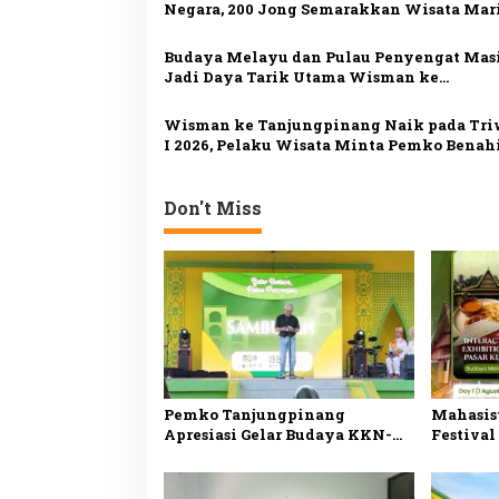
p
Negara, 200 Jong Semarakkan Wisata Mar
Kepri
o
Budaya Melayu dan Pulau Penyengat Mas
s
Jadi Daya Tarik Utama Wisman ke
Tanjungpinang
Wisman ke Tanjungpinang Naik pada Tr
I 2026, Pelaku Wisata Minta Pemko Benah
Atraksi dan Jadwal Feri
Don't Miss
Pemko Tanjungpinang
Mahasis
Apresiasi Gelar Budaya KKN-
Festival
PPM UGM, Perkuat Pelestarian
Penyeng
Warisan Melayu di Penyengat
Melayu 
Sejarah