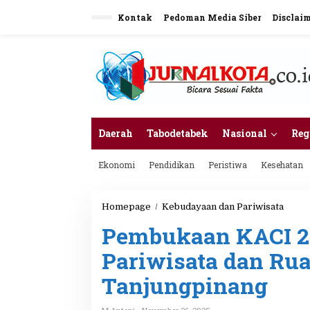
L
Kontak
Pedoman Media Siber
Disclai
e
w
a
t
i
k
e
k
o
n
Daerah
Tabodetabek
Nasional
Reg
t
e
Ekonomi
Pendidikan
Peristiwa
Kesehatan
n
Homepage
/
Kebudayaan dan Pariwisata
P
e
Pembukaan KACI 20
m
b
Pariwisata dan Rua
u
k
Tanjungpinang
a
a
n