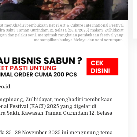
at menghadiri pembukaan Kepri Art & Culture International Festival
dra Sakti, Taman Gurindam 12, Selasa (25/11/2025) malam. Zulhidayat
an dan pelaku seni, menyimak rangkaian pembukaan festival yang
menampilkan budaya Melayu dan seni serumpun.
o.id
ungpinang, Zulhidayat, menghadiri pembukaan
nal Festival (KACI) 2025 yang digelar di
ndra Sakti, Kawasan Taman Gurindam 12, Selasa
pada 25–29 November 2025 ini mengusung tema