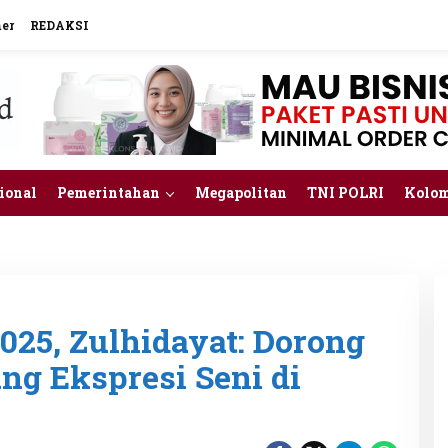
mer
REDAKSI
ional
Pemerintahan
Megapolitan
TNI POLRI
Kolo
25, Zulhidayat: Dorong
ng Ekspresi Seni di