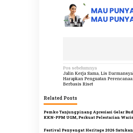
N
Pos sebelumnya
Jalin Kerja Sama, Lis Darmansy
a
Harapkan Penguatan Perencanaa
v
Berbasis Riset
i
Related Posts
g
a
Pemko Tanjungpinang Apresiasi Gelar Bu
s
KKN-PPM UGM, Perkuat Pelestarian Wari
Melayu di Penyengat
i
Festival Penyengat Heritage 2026 Satukan