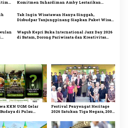
itim
Komitmen Suhardiman Amby Lestarikan
Budaya Kuansing
ih
Tak Ingin Wisatawan Hanya Singgah,
Disbudpar Tanjungpinang Siapkan Paket Wisata
Terpadu
iwulan
Wagub Kepri Buka International Jazz Day 2026
i
di Batam, Dorong Pariwisata dan Kreativitas
Lintas Budaya
wa KKN UGM Gelar
Festival Penyengat Heritage
 Budaya di Pulau
2026 Satukan Tiga Negara, 200
at, Angkat Warisan
Jong Semarakkan Wisata
dan Dorong Wisata
Maritim Kepri