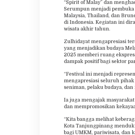
“Spirit of Malay” dan mengh
s
Serumpun menjadi pembuka ac
i
Malaysia, Thailand, dan Brune
S
e
di Indonesia. Kegiatan ini di
n
wisata akhir tahun.
i
d
Zulhidayat mengapresiasi ters
i
yang menjadikan budaya Mela
T
a
2025 memberi ruang ekspresi 
n
dampak positif bagi sektor p
j
u
“Festival ini menjadi represe
n
mengapresiasi seluruh pihak
g
p
seniman, pelaku budaya, dan 
i
n
Ia juga mengajak masyaraka
a
dan mempromosikan kekayaa
n
g
“Kita bangga melihat keberag
Kota Tanjungpinang menduku
bagi UMKM, pariwisata, dan k