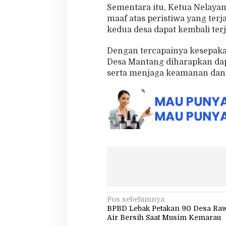
Sementara itu, Ketua Nelay
maaf atas peristiwa yang ter
kedua desa dapat kembali terja
Dengan tercapainya kesepaka
Desa Mantang diharapkan dap
serta menjaga keamanan dan k
N
Pos sebelumnya
BPBD Lebak Petakan 90 Desa Raw
a
Air Bersih Saat Musim Kemarau