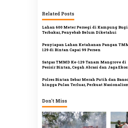
v
i
Related Posts
g
a
Lahan 600 Meter Persegi di Kampung Bugi
s
Terbakar, Penyebab Belum Diketahui
i
Penyiapan Lahan Ketahanan Pangan TM
p
129 di Bintan Capai 99 Persen
o
Satgas TMMD Ke-129 Tanam Mangrove di
s
Pesisir Bintan, Cegah Abrasi dan Jaga Eko
Polres Bintan Sebar Merah Putih dan Bans
hingga Pulau Terluar, Perkuat Nasionalis
Masyarakat Pesisir
Don't Miss