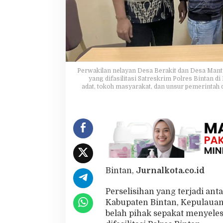
e
r
a
k
i
t
d
a
Perwakilan nelayan Desa Berakit dan Desa Mant
n
yang difasilitasi Satreskrim Polres Bintan d
adat, tokoh masyarakat, dan unsur pemerintah 
M
a
n
t
a
n
g
,
K
e
Bintan,
Jurnalkota.co.id
d
u
Perselisihan yang terjadi an
a
Kabupaten Bintan, Kepulauan 
P
belah pihak sepakat menyeles
i
h