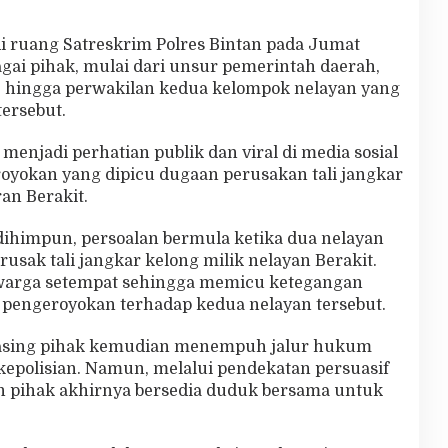
i ruang Satreskrim Polres Bintan pada Jumat
agai pihak, mulai dari unsur pemerintah daerah,
t, hingga perwakilan kedua kelompok nelayan yang
tersebut.
enjadi perhatian publik dan viral di media sosial
eroyokan yang dipicu dugaan perusakan tali jangkar
ran Berakit.
dihimpun, persoalan bermula ketika dua nelayan
usak tali jangkar kelong milik nelayan Berakit.
h warga setempat sehingga memicu ketegangan
 pengeroyokan terhadap kedua nelayan tersebut.
-masing pihak kemudian menempuh jalur hukum
epolisian. Namun, melalui pendekatan persuasif
 pihak akhirnya bersedia duduk bersama untuk