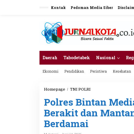
L
Kontak
Pedoman Media Siber
Disclai
e
w
a
t
i
k
e
k
o
n
Daerah
Tabodetabek
Nasional
Reg
t
e
Ekonomi
Pendidikan
Peristiwa
Kesehatan
n
Homepage
/
TNI POLRI
P
o
Polres Bintan Medi
l
r
Berakit dan Manta
e
s
Berdamai
B
i
n