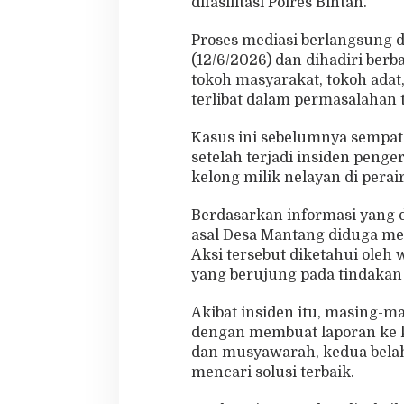
difasilitasi Polres Bintan.
a
k
Proses mediasi berlangsung d
S
(12/6/2026) dan dihadiri berb
e
tokoh masyarakat, tokoh ada
p
a
terlibat dalam permasalahan 
k
a
Kasus ini sebelumnya sempat m
t
setelah terjadi insiden peng
B
kelong milik nelayan di perai
e
r
d
Berdasarkan informasi yang 
a
asal Desa Mantang diduga mer
m
Aksi tersebut diketahui ole
a
yang berujung pada tindakan
i
Akibat insiden itu, masing
dengan membuat laporan ke k
dan musyawarah, kedua belah
mencari solusi terbaik.