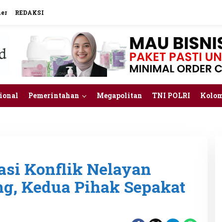
mer
REDAKSI
ional
Pemerintahan
Megapolitan
TNI POLRI
Kolo
asi Konflik Nelayan
ng, Kedua Pihak Sepakat