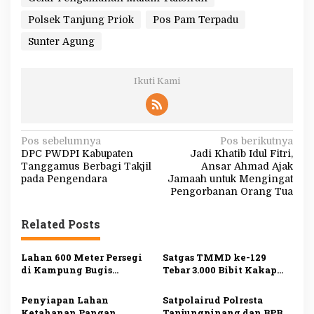
Polsek Tanjung Priok
Pos Pam Terpadu
Sunter Agung
Ikuti Kami
N
Pos sebelumnya
Pos berikutnya
DPC PWDPI Kabupaten
Jadi Khatib Idul Fitri,
a
Tanggamus Berbagi Takjil
Ansar Ahmad Ajak
v
pada Pengendara
Jamaah untuk Mengingat
Pengorbanan Orang Tua
i
g
Related Posts
a
s
Lahan 600 Meter Persegi
Satgas TMMD ke-129
di Kampung Bugis
Tebar 3.000 Bibit Kakap
i
Terbakar, Penyebab Belum
Putih di Bintan, Dukung
Diketahui
Ketahanan Pangan
p
Penyiapan Lahan
Satpolairud Polresta
Ketahanan Pangan
Tanjungpinang dan BPBD