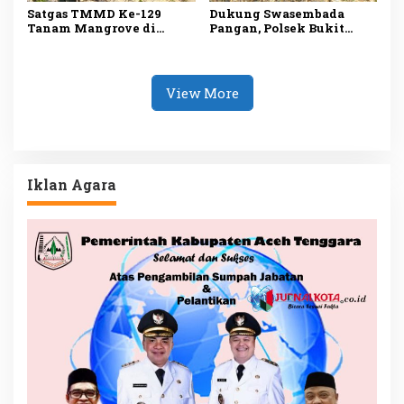
Satgas TMMD Ke-129
Dukung Swasembada
Tanam Mangrove di
Pangan, Polsek Bukit
Pesisir Bintan, Cegah
Bestari Panen 1 Ton
Abrasi dan Jaga
Jagung di Dompak
Ekosistem
View More
Iklan Agara