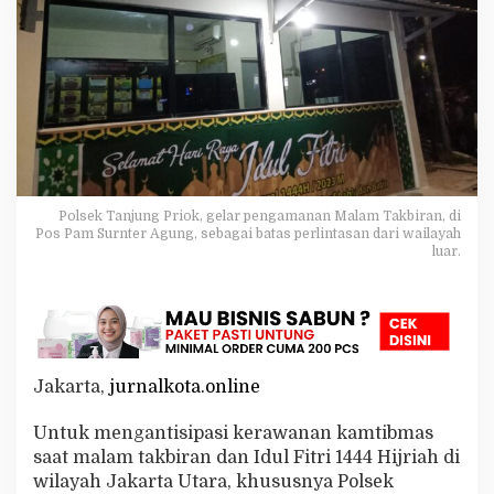
k
G
e
l
a
r
P
e
n
g
a
Polsek Tanjung Priok, gelar pengamanan Malam Takbiran, di
m
Pos Pam Surnter Agung, sebagai batas perlintasan dari wailayah
a
luar.
n
a
n
M
a
l
Jakarta,
jurnalkota.online
a
m
T
Untuk mengantisipasi kerawanan kamtibmas
a
saat malam takbiran dan Idul Fitri 1444 Hijriah di
k
wilayah Jakarta Utara, khususnya Polsek
b