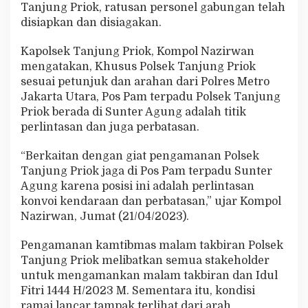
Tanjung Priok, ratusan personel gabungan telah
i
r
disiapkan dan disiagakan.
a
n
Kapolsek Tanjung Priok, Kompol Nazirwan
d
mengatakan, Khusus Polsek Tanjung Priok
i
sesuai petunjuk dan arahan dari Polres Metro
P
o
Jakarta Utara, Pos Pam terpadu Polsek Tanjung
s
Priok berada di Sunter Agung adalah titik
P
perlintasan dan juga perbatasan.
a
m
“Berkaitan dengan giat pengamanan Polsek
T
e
Tanjung Priok jaga di Pos Pam terpadu Sunter
r
Agung karena posisi ini adalah perlintasan
p
konvoi kendaraan dan perbatasan,” ujar Kompol
a
Nazirwan, Jumat (21/04/2023).
d
u
S
Pengamanan kamtibmas malam takbiran Polsek
u
Tanjung Priok melibatkan semua stakeholder
n
untuk mengamankan malam takbiran dan Idul
t
Fitri 1444 H/2023 M. Sementara itu, kondisi
e
r
ramai lancar tampak terlihat dari arah