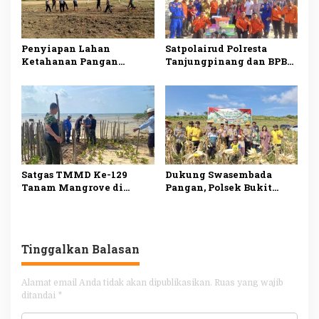
Penyiapan Lahan
Satpolairud Polresta
Ketahanan Pangan
Tanjungpinang dan BPBD
TMMD ke-129 di Bintan
Salurkan Bantuan kepada
Capai 99 Persen
Korban Pompong Terbalik
Satgas TMMD Ke-129
Dukung Swasembada
Tanam Mangrove di
Pangan, Polsek Bukit
Pesisir Bintan, Cegah
Bestari Panen 1 Ton
Abrasi dan Jaga
Jagung di Dompak
Ekosistem
Tinggalkan Balasan
Alamat email Anda tidak akan dipublikasikan.
Ruas yang wajib
ditandai
*