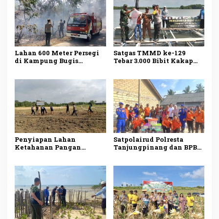
Lahan 600 Meter Persegi
Satgas TMMD ke-129
di Kampung Bugis
Tebar 3.000 Bibit Kakap
Terbakar, Penyebab Belum
Putih di Bintan, Dukung
Diketahui
Ketahanan Pangan
Penyiapan Lahan
Satpolairud Polresta
Ketahanan Pangan
Tanjungpinang dan BPBD
TMMD ke-129 di Bintan
Salurkan Bantuan kepada
Capai 99 Persen
Korban Pompong Terbalik