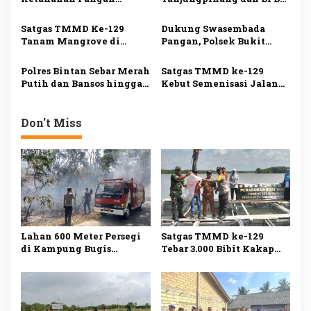
o
TMMD ke-129 di Bintan
Salurkan Bantuan kepada
s
Capai 99 Persen
Korban Pompong Terbalik
Satgas TMMD Ke-129
Dukung Swasembada
Tanam Mangrove di
Pangan, Polsek Bukit
Pesisir Bintan, Cegah
Bestari Panen 1 Ton
Abrasi dan Jaga
Jagung di Dompak
Polres Bintan Sebar Merah
Satgas TMMD ke-129
Ekosistem
Putih dan Bansos hingga
Kebut Semenisasi Jalan
Pulau Terluar, Perkuat
di Bintan, Progres
Nasionalisme Masyarakat
Pengerjaan Tembus 80
Pesisir
Persen
Don't Miss
Lahan 600 Meter Persegi
Satgas TMMD ke-129
di Kampung Bugis
Tebar 3.000 Bibit Kakap
Terbakar, Penyebab Belum
Putih di Bintan, Dukung
Diketahui
Ketahanan Pangan