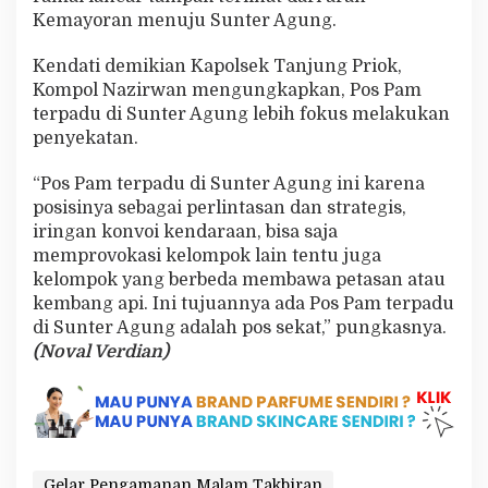
A
Kemayoran menuju Sunter Agung.
g
u
Kendati demikian Kapolsek Tanjung Priok,
n
Kompol Nazirwan mengungkapkan, Pos Pam
g
terpadu di Sunter Agung lebih fokus melakukan
penyekatan.
“Pos Pam terpadu di Sunter Agung ini karena
posisinya sebagai perlintasan dan strategis,
iringan konvoi kendaraan, bisa saja
memprovokasi kelompok lain tentu juga
kelompok yang berbeda membawa petasan atau
kembang api. Ini tujuannya ada Pos Pam terpadu
di Sunter Agung adalah pos sekat,” pungkasnya.
(Noval Verdian)
Gelar Pengamanan Malam Takbiran