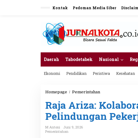
L
Kontak
Pedoman Media Siber
Disclai
e
w
a
t
i
k
e
k
o
n
Daerah
Tabodetabek
Nasional
Reg
t
e
Ekonomi
Pendidikan
Peristiwa
Kesehatan
n
Homepage
/
Pemerintahan
R
a
Raja Ariza: Kolabor
j
a
Pelindungan Peker
A
r
i
M Antoni
Juni 9, 2026
z
Pemerintahan
a