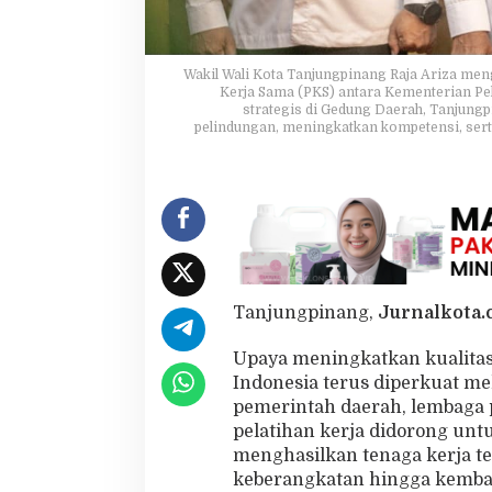
n
c
i
P
Wakil Wali Kota Tanjungpinang Raja Ariza me
Kerja Sama (PKS) antara Kementerian Pe
e
strategis di Gedung Daerah, Tanjungp
l
pelindungan, meningkatkan kompetensi, ser
i
n
d
u
n
g
a
n
P
Tanjungpinang,
Jurnalkota.c
e
k
e
Upaya meningkatkan kualitas
r
Indonesia terus diperkuat mel
j
pemerintah daerah, lembaga 
a
pelatihan kerja didorong u
M
i
menghasilkan tenaga kerja te
g
keberangkatan hingga kembali
r