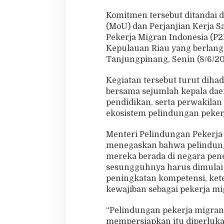
a
Komitmen tersebut ditandai
n
(MoU) dan Perjanjian Kerja 
I
n
Pekerja Migran Indonesia (P2
d
Kepulauan Riau yang berlang
o
Tanjungpinang, Senin (8/6/20
n
e
Kegiatan tersebut turut dihad
s
i
bersama sejumlah kepala daer
a
pendidikan, serta perwakilan
ekosistem pelindungan peker
Menteri Pelindungan Pekerja
menegaskan bahwa pelindunga
mereka berada di negara pe
sesungguhnya harus dimulai s
peningkatan kompetensi, ket
kewajiban sebagai pekerja mi
“Pelindungan pekerja migran
mempersiapkan itu diperluk