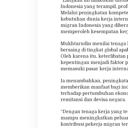
“Langkah ini dilakukan unt
Indonesia yang terampil, prof
Melalui peningkatan kompete
kebutuhan dunia kerja interna
migran Indonesia yang dibera
memperoleh kesempatan kerja
Mukhtarudin menilai tenaga k
bersaing di tingkat global a
Oleh karena itu, keterlibat
kepentingan menjadi faktor 
memasuki pasar kerja interna
Ia menambahkan, peningkatan
memberikan manfaat bagi ind
terhadap pertumbuhan ekono
remitansi dan devisa negara.
“Dengan tenaga kerja yang te
mampu meningkatkan peluang
kontribusi pekerja migran t