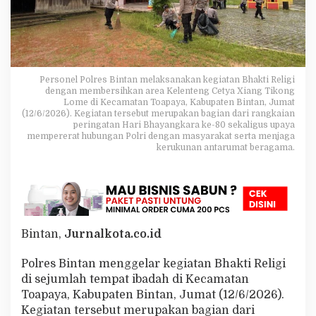
k
a
r
a
k
e
Personel Polres Bintan melaksanakan kegiatan Bhakti Religi
-
dengan membersihkan area Kelenteng Cetya Xiang Tikong
8
Lome di Kecamatan Toapaya, Kabupaten Bintan, Jumat
0
(12/6/2026). Kegiatan tersebut merupakan bagian dari rangkaian
,
peringatan Hari Bhayangkara ke-80 sekaligus upaya
P
mempererat hubungan Polri dengan masyarakat serta menjaga
o
kerukunan antarumat beragama.
l
r
e
s
B
i
Bintan,
Jurnalkota.co.id
n
t
a
Polres Bintan menggelar kegiatan Bhakti Religi
n
di sejumlah tempat ibadah di Kecamatan
G
Toapaya, Kabupaten Bintan, Jumat (12/6/2026).
e
Kegiatan tersebut merupakan bagian dari
l