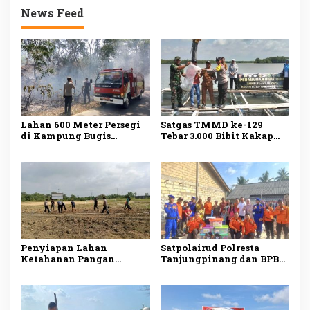
News Feed
Lahan 600 Meter Persegi
Satgas TMMD ke-129
di Kampung Bugis
Tebar 3.000 Bibit Kakap
Terbakar, Penyebab Belum
Putih di Bintan, Dukung
Diketahui
Ketahanan Pangan
Penyiapan Lahan
Satpolairud Polresta
Ketahanan Pangan
Tanjungpinang dan BPBD
TMMD ke-129 di Bintan
Salurkan Bantuan kepada
Capai 99 Persen
Korban Pompong Terbalik