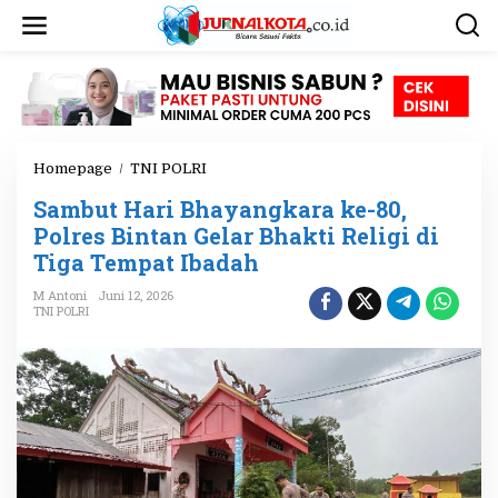
L
e
w
a
t
i
k
e
Homepage
/
TNI POLRI
S
k
a
o
Sambut Hari Bhayangkara ke-80,
m
n
b
Polres Bintan Gelar Bhakti Religi di
t
u
e
Tiga Tempat Ibadah
t
n
H
M Antoni
Juni 12, 2026
a
TNI POLRI
r
i
B
h
a
y
a
n
g