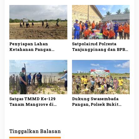
Terbakar, Penyebab Belum
Putih di Bintan, Dukung
Diketahui
Ketahanan Pangan
Penyiapan Lahan
Satpolairud Polresta
Ketahanan Pangan
Tanjungpinang dan BPBD
TMMD ke-129 di Bintan
Salurkan Bantuan kepada
Capai 99 Persen
Korban Pompong Terbalik
Satgas TMMD Ke-129
Dukung Swasembada
Tanam Mangrove di
Pangan, Polsek Bukit
Pesisir Bintan, Cegah
Bestari Panen 1 Ton
Abrasi dan Jaga
Jagung di Dompak
Ekosistem
Tinggalkan Balasan