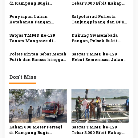
di Kampung Bugis
Tebar 3.000 Bibit Kakap
i
Terbakar, Penyebab Belum
Putih di Bintan, Dukung
Diketahui
Ketahanan Pangan
p
Penyiapan Lahan
Satpolairud Polresta
Ketahanan Pangan
Tanjungpinang dan BPBD
o
TMMD ke-129 di Bintan
Salurkan Bantuan kepada
s
Capai 99 Persen
Korban Pompong Terbalik
Satgas TMMD Ke-129
Dukung Swasembada
Tanam Mangrove di
Pangan, Polsek Bukit
Pesisir Bintan, Cegah
Bestari Panen 1 Ton
Abrasi dan Jaga
Jagung di Dompak
Polres Bintan Sebar Merah
Satgas TMMD ke-129
Ekosistem
Putih dan Bansos hingga
Kebut Semenisasi Jalan
Pulau Terluar, Perkuat
di Bintan, Progres
Nasionalisme Masyarakat
Pengerjaan Tembus 80
Pesisir
Persen
Don't Miss
Lahan 600 Meter Persegi
Satgas TMMD ke-129
di Kampung Bugis
Tebar 3.000 Bibit Kakap