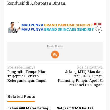
kondusif di Kabupaten Bintan.
Ikuti Kami
N
Pos sebelumnya
Pos berikutnya
Pengrajin Tempe Kian
Jelang MTQ Riau dan
a
Terjepit di Tengah
Pacu Jalur, Bupati
v
Ketergantungan Impor
Kuansing Pimpin Apel 481
Personel Gabungan
i
g
Related Posts
a
s
Lahan 600 Meter Persegi
Satgas TMMD ke-129