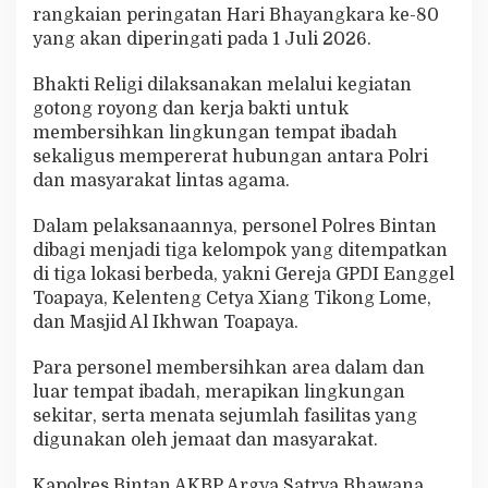
a
rangkaian peringatan Hari Bhayangkara ke-80
r
yang akan diperingati pada 1 Juli 2026.
B
h
Bhakti Religi dilaksanakan melalui kegiatan
a
gotong royong dan kerja bakti untuk
k
t
membersihkan lingkungan tempat ibadah
i
sekaligus mempererat hubungan antara Polri
R
dan masyarakat lintas agama.
e
l
Dalam pelaksanaannya, personel Polres Bintan
i
g
dibagi menjadi tiga kelompok yang ditempatkan
i
di tiga lokasi berbeda, yakni Gereja GPDI Eanggel
d
Toapaya, Kelenteng Cetya Xiang Tikong Lome,
i
dan Masjid Al Ikhwan Toapaya.
T
i
g
Para personel membersihkan area dalam dan
a
luar tempat ibadah, merapikan lingkungan
T
sekitar, serta menata sejumlah fasilitas yang
e
digunakan oleh jemaat dan masyarakat.
m
p
a
Kapolres Bintan AKBP Argya Satrya Bhawana