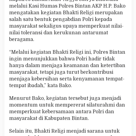
t
melalui Kasi Humas Polres Bintan AKP H.P. Bako
I
mengatakan kegiatan Bhakti Religi merupakan
b
salah satu bentuk pengabdian Polri kepada
a
masyarakat sekaligus upaya memperkuat nilai-
d
a
nilai toleransi dan kerukunan antarumat
h
beragama.
“Melalui kegiatan Bhakti Religi ini, Polres Bintan
ingin menunjukkan bahwa Polri hadir tidak
hanya dalam menjaga keamanan dan ketertiban
masyarakat, tetapi juga turut berkontribusi
menjaga kebersihan serta kenyamanan tempat-
tempat ibadah,” kata Bako.
Menurut Bako, kegiatan tersebut juga menjadi
momentum untuk mempererat silaturahmi dan
memperkuat kebersamaan antara Polri dan
masyarakat di Kabupaten Bintan.
Selain itu, Bhakti Religi menjadi sarana untuk