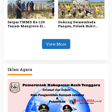
Satgas TMMD Ke-129
Dukung Swasembada
Tanam Mangrove di
Pangan, Polsek Bukit
Pesisir Bintan, Cegah
Bestari Panen 1 Ton
Abrasi dan Jaga
Jagung di Dompak
Ekosistem
View More
Iklan Agara