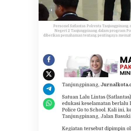
P
e
l
a
j
Personel Satlantas Polresta Tanjungpinang
a
Negeri 2 Tanjungpinang dalam program Police
diberikan pemahaman tentang pentingnya mematuhi
r
S
M
A
N
e
g
e
r
i
Tanjungpinang,
Jurnalkota.c
2
J
Satuan Lalu Lintas (Satlanta
a
edukasi keselamatan berlalu 
d
Police Go to School. Kali ini, 
i
P
Tanjungpinang, Jalan Basuki 
e
l
Kegiatan tersebut dipimpin 
o