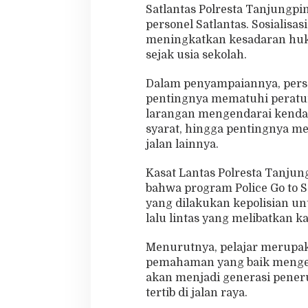
Satlantas Polresta Tanjungp
p
personel Satlantas. Sosialisa
o
r
meningkatkan kesadaran huku
K
sejak usia sekolah.
e
s
Dalam penyampaiannya, pers
e
pentingnya mematuhi peratur
l
a
larangan mengendarai kenda
m
syarat, hingga pentingnya m
a
jalan lainnya.
t
a
Kasat Lantas Polresta Tanju
n
B
bahwa program Police Go to S
e
yang dilakukan kepolisian u
r
lalu lintas yang melibatkan k
l
a
Menurutnya, pelajar merupa
l
u
pemahaman yang baik mengena
L
akan menjadi generasi pener
i
tertib di jalan raya.
n