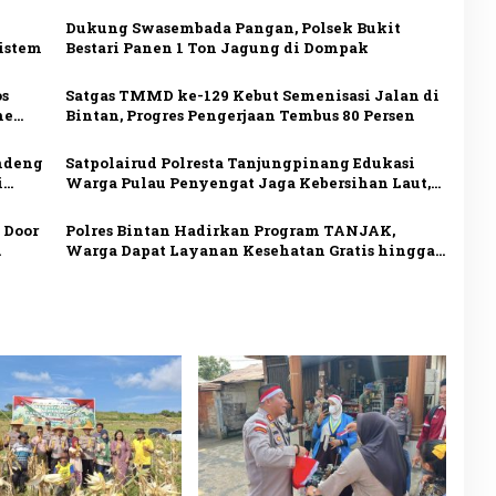
Dukung Swasembada Pangan, Polsek Bukit
sistem
Bestari Panen 1 Ton Jagung di Dompak
os
Satgas TMMD ke-129 Kebut Semenisasi Jalan di
me
Bintan, Progres Pengerjaan Tembus 80 Persen
andeng
Satpolairud Polresta Tanjungpinang Edukasi
i
Warga Pulau Penyengat Jaga Kebersihan Laut,
Perkuat Kepedulian Lingkungan
 Door
Polres Bintan Hadirkan Program TANJAK,
Warga Dapat Layanan Kesehatan Gratis hingga
Sembako