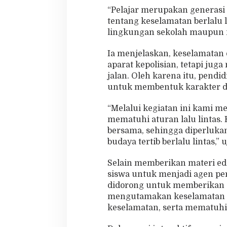
t
“Pelajar merupakan generasi
a
s
tentang keselamatan berlalu 
lingkungan sekolah maupun m
Ia menjelaskan, keselamatan 
aparat kepolisian, tetapi j
jalan. Oleh karena itu, pendi
untuk membentuk karakter dis
“Melalui kegiatan ini kami me
mematuhi aturan lalu lintas
bersama, sehingga diperlukan
budaya tertib berlalu lintas,” 
Selain memberikan materi edu
siswa untuk menjadi agen per
didorong untuk memberikan c
mengutamakan keselamatan 
keselamatan, serta mematuhi 