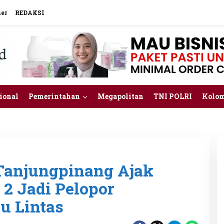
mer
REDAKSI
ional
Pemerintahan
Megapolitan
TNI POLRI
Kolo
 Tanjungpinang Ajak
 2 Jadi Pelopor
u Lintas