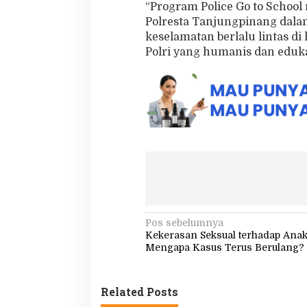
“Program Police Go to School
Polresta Tanjungpinang da
keselamatan berlalu lintas d
Polri yang humanis dan eduka
N
Pos sebelumnya
Kekerasan Seksual terhadap Anak
a
Mengapa Kasus Terus Berulang?
v
i
Related Posts
g