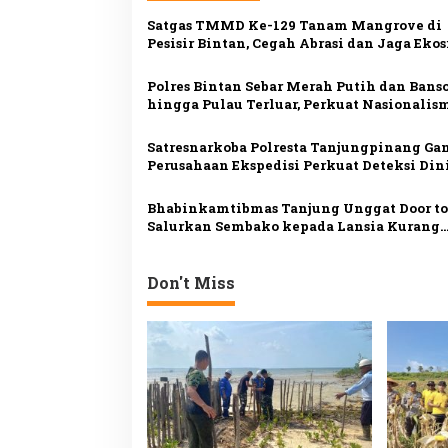
a
Satgas TMMD Ke-129 Tanam Mangrove di
s
Pesisir Bintan, Cegah Abrasi dan Jaga Eko
i
Polres Bintan Sebar Merah Putih dan Bans
p
hingga Pulau Terluar, Perkuat Nasionalis
Masyarakat Pesisir
o
Satresnarkoba Polresta Tanjungpinang G
s
Perusahaan Ekspedisi Perkuat Deteksi Din
Peredaran Narkotika
Bhabinkamtibmas Tanjung Unggat Door to
Salurkan Sembako kepada Lansia Kurang
Mampu
Don't Miss