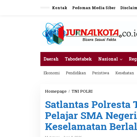
L
Kontak
Pedoman Media Siber
Disclai
e
w
a
t
i
k
e
k
o
n
Daerah
Tabodetabek
Nasional
Reg
t
e
Ekonomi
Pendidikan
Peristiwa
Kesehatan
n
Homepage
/
TNI POLRI
S
a
Satlantas Polresta
t
l
Pelajar SMA Negeri
a
n
Keselamatan Berlal
t
a
s