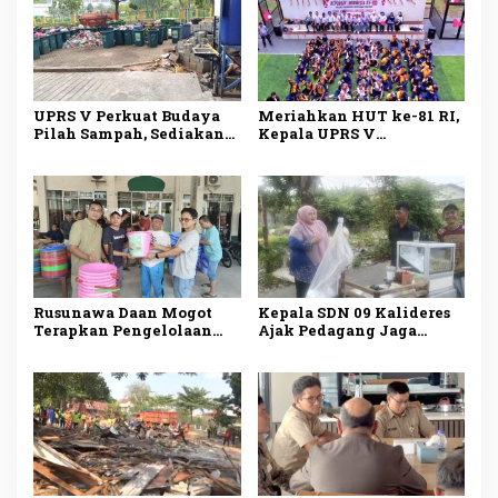
UPRS V Perkuat Budaya
Meriahkan HUT ke-81 RI,
Pilah Sampah, Sediakan
Kepala UPRS V
Fasilitas Lengkap untuk
Muhammad Ali Buka
Dukung Lingkungan
Lomba Antar-Rusun di
Bersih
Daan Mogot
Rusunawa Daan Mogot
Kepala SDN 09 Kalideres
Terapkan Pengelolaan
Ajak Pedagang Jaga
Sampah Mandiri, Warga
Kebersihan Lingkungan
Mulai Pilah Sampah dari
Sekolah
Rumah