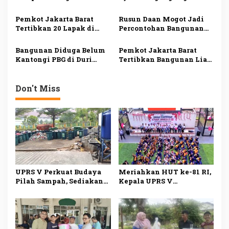
s
Sampah Mandiri, Warga
Kebersihan Lingkungan
Mulai Pilah Sampah dari
Sekolah
Pemkot Jakarta Barat
Rusun Daan Mogot Jadi
Rumah
Tertibkan 20 Lapak di
Percontohan Bangunan
Aset Pemerintah,
Hemat Energi, Tim GIZ
Kawasan Dikembalikan
PEEB Tinjau
Bangunan Diduga Belum
Pemkot Jakarta Barat
Jadi Sarana Olahraga
Implementasi Sertifikasi
Kantongi PBG di Duri
Tertibkan Bangunan Liar
EDGE
Kosambi Tetap Dibangun
dan Portal di Kapuk,
Meski Disegel
Akses Jalan Kali Baru
Timur Kembali Dibuka
Don't Miss
UPRS V Perkuat Budaya
Meriahkan HUT ke-81 RI,
Pilah Sampah, Sediakan
Kepala UPRS V
Fasilitas Lengkap untuk
Muhammad Ali Buka
Dukung Lingkungan
Lomba Antar-Rusun di
Bersih
Daan Mogot