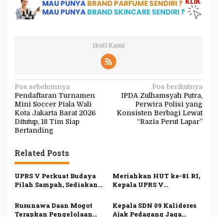
Ikuti Kami
N
Pos sebelumnya
Pos berikutnya
Pendaftaran Turnamen
IPDA Zulhamsyah Putra,
a
Mini Soccer Piala Wali
Perwira Polisi yang
v
Kota Jakarta Barat 2026
Konsisten Berbagi Lewat
Ditutup, 18 Tim Siap
“Razia Perut Lapar”
i
Bertanding
g
Related Posts
a
s
UPRS V Perkuat Budaya
Meriahkan HUT ke-81 RI,
i
Pilah Sampah, Sediakan
Kepala UPRS V
Fasilitas Lengkap untuk
Muhammad Ali Buka
p
Dukung Lingkungan
Lomba Antar-Rusun di
Rusunawa Daan Mogot
Kepala SDN 09 Kalideres
o
Bersih
Daan Mogot
Terapkan Pengelolaan
Ajak Pedagang Jaga