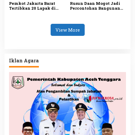
Pemkot Jakarta Barat
Rusun Daan Mogot Jadi
Tertibkan 20 Lapak di
Percontohan Bangunan
Aset Pemerintah,
Hemat Energi, Tim GIZ
Kawasan Dikembalikan
PEEB Tinjau
Jadi Sarana Olahraga
Implementasi Sertifikasi
EDGE
View More
Iklan Agara