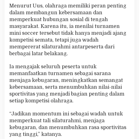
S
Menurut Uus, olahraga memiliki peran penting
p
dalam membangun kebersamaan dan
o
memperkuat hubungan sosial di tengah
r
masyarakat. Karena itu, ia menilai turnamen
t
i
mini soccer tersebut tidak hanya menjadi ajang
v
kompetisi semata, tetapi juga wadah
i
mempererat silaturahmi antarpeserta dari
t
berbagai latar belakang.
a
s
d
Ia mengajak seluruh peserta untuk
a
memanfaatkan turnamen sebagai sarana
n
menjaga kebugaran, meningkatkan semangat
K
kebersamaan, serta menumbuhkan nilai-nilai
e
b
sportivitas yang menjadi bagian penting dalam
e
setiap kompetisi olahraga.
r
s
“Jadikan momentum ini sebagai wadah untuk
a
memperkuat tali silaturahmi, menjaga
m
a
kebugaran, dan menumbuhkan rasa sportivitas
a
yang tinggi,” katanya.
n