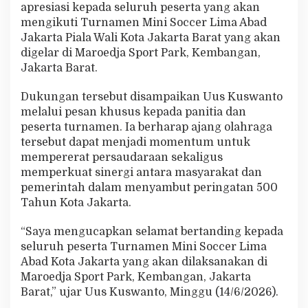
apresiasi kepada seluruh peserta yang akan
l
a
mengikuti Turnamen Mini Soccer Lima Abad
W
Jakarta Piala Wali Kota Jakarta Barat yang akan
a
digelar di Maroedja Sport Park, Kembangan,
l
Jakarta Barat.
i
K
o
Dukungan tersebut disampaikan Uus Kuswanto
t
melalui pesan khusus kepada panitia dan
a
peserta turnamen. Ia berharap ajang olahraga
J
tersebut dapat menjadi momentum untuk
a
k
mempererat persaudaraan sekaligus
b
memperkuat sinergi antara masyarakat dan
a
pemerintah dalam menyambut peringatan 500
r
Tahun Kota Jakarta.
,
T
e
“Saya mengucapkan selamat bertanding kepada
k
seluruh peserta Turnamen Mini Soccer Lima
a
Abad Kota Jakarta yang akan dilaksanakan di
n
Maroedja Sport Park, Kembangan, Jakarta
k
Barat,” ujar Uus Kuswanto, Minggu (14/6/2026).
a
n