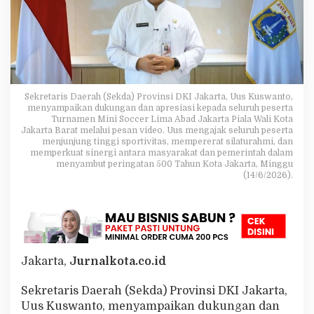
k
u
n
g
T
u
r
n
Sekretaris Daerah (Sekda) Provinsi DKI Jakarta, Uus Kuswanto,
a
menyampaikan dukungan dan apresiasi kepada seluruh peserta
Turnamen Mini Soccer Lima Abad Jakarta Piala Wali Kota
m
Jakarta Barat melalui pesan video. Uus mengajak seluruh peserta
e
menjunjung tinggi sportivitas, mempererat silaturahmi, dan
n
memperkuat sinergi antara masyarakat dan pemerintah dalam
M
menyambut peringatan 500 Tahun Kota Jakarta, Minggu
i
(14/6/2026).
n
i
S
o
c
c
e
Jakarta,
Jurnalkota.co.id
r
P
Sekretaris Daerah (Sekda) Provinsi DKI Jakarta,
i
Uus Kuswanto, menyampaikan dukungan dan
a