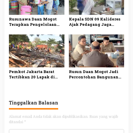
Rusunawa Daan Mogot
Kepala SDN 09 Kalideres
Terapkan Pengelolaan
Ajak Pedagang Jaga
Sampah Mandiri, Warga
Kebersihan Lingkungan
Mulai Pilah Sampah dari
Sekolah
Rumah
Pemkot Jakarta Barat
Rusun Daan Mogot Jadi
Tertibkan 20 Lapak di
Percontohan Bangunan
Aset Pemerintah,
Hemat Energi, Tim GIZ
Kawasan Dikembalikan
PEEB Tinjau
Jadi Sarana Olahraga
Implementasi Sertifikasi
EDGE
Tinggalkan Balasan
Alamat email Anda tidak akan dipublikasikan.
Ruas yang wajib
ditandai
*