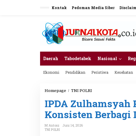
L
Kontak
Pedoman Media Siber
Disclai
e
w
a
t
i
k
e
k
o
n
Daerah
Tabodetabek
Nasional
Reg
t
e
Ekonomi
Pendidikan
Peristiwa
Kesehatan
n
Homepage
/
TNI POLRI
I
P
IPDA Zulhamsyah Pu
D
A
Konsisten Berbagi 
Z
u
l
M Antoni
Juni 14, 2026
h
TNI POLRI
a