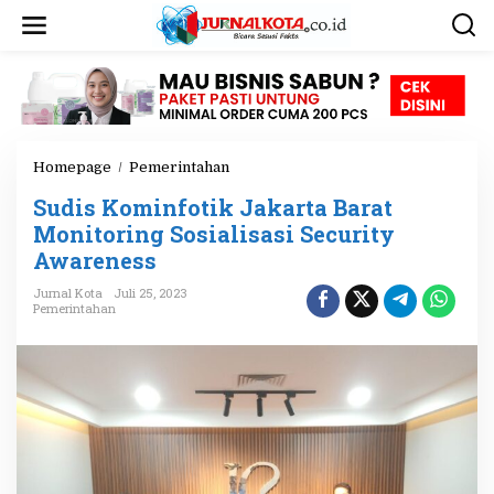
L
e
w
a
t
i
k
e
Homepage
/
Pemerintahan
S
k
u
o
Sudis Kominfotik Jakarta Barat
d
n
i
Monitoring Sosialisasi Security
t
s
e
Awareness
K
n
o
Jurnal Kota
Juli 25, 2023
m
Pemerintahan
i
n
f
o
t
i
k
J
a