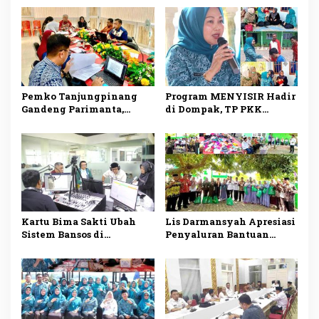
Pemko Tanjungpinang
Program MENYISIR Hadir
Gandeng Parimanta,
di Dompak, TP PKK
Siapkan Ekosistem
Tanjungpinang Perkuat
Digital dan Fuel Card
Pemberdayaan Keluarga
Solar Subsidi
Kartu Bima Sakti Ubah
Lis Darmansyah Apresiasi
Sistem Bansos di
Penyaluran Bantuan
Tanjungpinang, Lis
Sosial, Ajak Perkuat
Darmansyah: Semua
Semangat Berbagi dan
Riwayat Bantuan Tercatat
Gotong Royong
dalam Satu Data