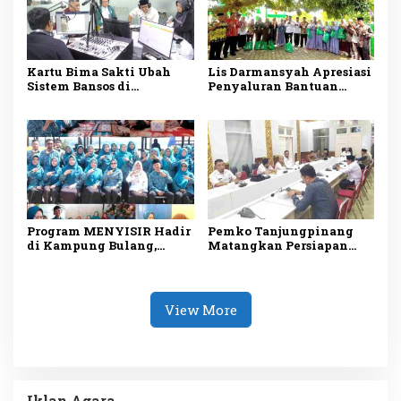
Kartu Bima Sakti Ubah
Lis Darmansyah Apresiasi
Sistem Bansos di
Penyaluran Bantuan
Tanjungpinang, Lis
Sosial, Ajak Perkuat
Darmansyah: Semua
Semangat Berbagi dan
Riwayat Bantuan Tercatat
Gotong Royong
dalam Satu Data
Program MENYISIR Hadir
Pemko Tanjungpinang
di Kampung Bulang,
Matangkan Persiapan
Weni Perkuat Layanan
Maulid Nabi 1448 H,
Kesehatan dan
Digelar Serentak di Empat
Pembinaan Keluarga
Masjid
View More
Iklan Agara