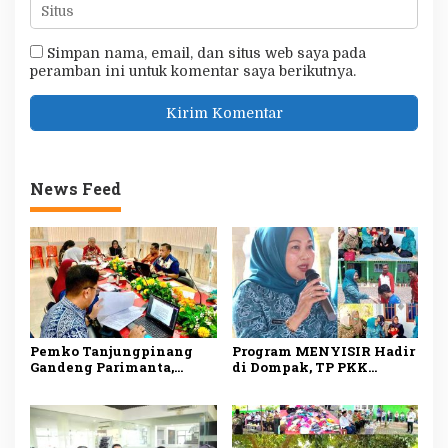
Simpan nama, email, dan situs web saya pada
peramban ini untuk komentar saya berikutnya.
News Feed
Pemko Tanjungpinang
Program MENYISIR Hadir
Gandeng Parimanta,
di Dompak, TP PKK
Siapkan Ekosistem
Tanjungpinang Perkuat
Digital dan Fuel Card
Pemberdayaan Keluarga
Solar Subsidi