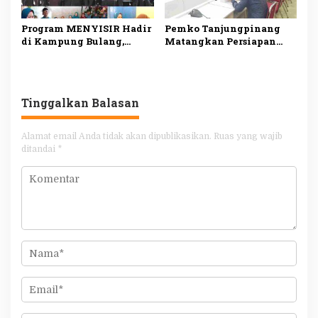
Program MENYISIR Hadir
Pemko Tanjungpinang
di Kampung Bulang,
Matangkan Persiapan
Weni Perkuat Layanan
Maulid Nabi 1448 H,
Kesehatan dan
Digelar Serentak di Empat
Pembinaan Keluarga
Masjid
Tinggalkan Balasan
Alamat email Anda tidak akan dipublikasikan.
Ruas yang wajib
ditandai
*