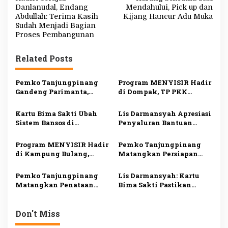
a
Danlanudal, Endang
Mendahului, Pick up dan
v
Abdullah: Terima Kasih
Kijang Hancur Adu Muka
Sudah Menjadi Bagian
i
Proses Pembangunan
g
Related Posts
a
s
Pemko Tanjungpinang
Program MENYISIR Hadir
i
Gandeng Parimanta,
di Dompak, TP PKK
Siapkan Ekosistem
Tanjungpinang Perkuat
p
Digital dan Fuel Card
Pemberdayaan Keluarga
Kartu Bima Sakti Ubah
Lis Darmansyah Apresiasi
o
Solar Subsidi
Sistem Bansos di
Penyaluran Bantuan
s
Tanjungpinang, Lis
Sosial, Ajak Perkuat
Darmansyah: Semua
Semangat Berbagi dan
Program MENYISIR Hadir
Pemko Tanjungpinang
Riwayat Bantuan Tercatat
Gotong Royong
di Kampung Bulang,
Matangkan Persiapan
dalam Satu Data
Weni Perkuat Layanan
Maulid Nabi 1448 H,
Kesehatan dan
Digelar Serentak di Empat
Pemko Tanjungpinang
Lis Darmansyah: Kartu
Pembinaan Keluarga
Masjid
Matangkan Penataan
Bima Sakti Pastikan
OPD, Pastikan Transisi
Bantuan Tepat Sasaran
Organisasi Berjalan
dan Mudah Diakses
Lancar
Don't Miss