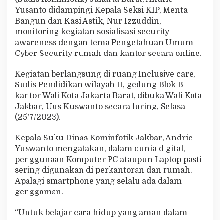
l
Yusanto didampingi Kepala Seksi KIP, Menta
i
Bangun dan Kasi Astik, Nur Izzuddin,
s
monitoring kegiatan sosialisasi security
a
s
awareness dengan tema Pengetahuan Umum
i
Cyber Security rumah dan kantor secara online.
S
e
Kegiatan berlangsung di ruang Inclusive care,
c
Sudis Pendidikan wilayah II, gedung Blok B
u
r
kantor Wali Kota Jakarta Barat, dibuka Wali Kota
i
Jakbar, Uus Kuswanto secara luring, Selasa
t
(25/7/2023).
y
A
Kepala Suku Dinas Kominfotik Jakbar, Andrie
w
a
Yuswanto mengatakan, dalam dunia digital,
r
penggunaan Komputer PC ataupun Laptop pasti
e
sering digunakan di perkantoran dan rumah.
n
Apalagi smartphone yang selalu ada dalam
e
s
genggaman.
s
“Untuk belajar cara hidup yang aman dalam