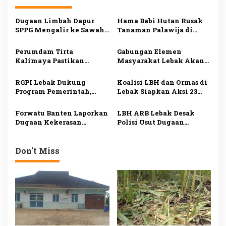
a
s
Dugaan Limbah Dapur
Hama Babi Hutan Rusak
SPPG Mengalir ke Sawah
Tanaman Palawija di
i
Produktif di Lebak, Tim
Lebak, Petani Rugi
Investigasi Minta
hingga Puluhan Juta
p
Perumdam Tirta
Gabungan Elemen
Pemeriksaan Menyeluruh
Rupiah
Kalimaya Pastikan
Masyarakat Lebak Akan
o
Distribusi Air Bersih ke
Gelar Aksi Damai di DPP
s
33.000 Pelanggan di Lebak
PDI Perjuangan, Bawa
RGPI Lebak Dukung
Koalisi LBH dan Ormas di
Tetap Lancar saat
Lima Tuntutan
Program Pemerintah,
Lebak Siapkan Aksi 23
Kemarau
Dorong Perbaikan Tata
Juli, Desak Ketua DPRD
Kelola demi
Mundur
Forwatu Banten Laporkan
LBH ARB Lebak Desak
Kesejahteraan Rakyat
Dugaan Kekerasan
Polisi Usut Dugaan
terhadap Aktivis Uun ke
Perampasan
Polda, Siapkan Aksi
Kemerdekaan dan
Massa
Kekerasan terhadap
Don't Miss
Aktivis Koh Uun