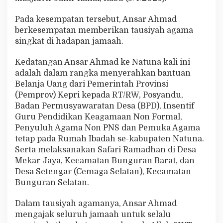
a
k
Pada kesempatan tersebut, Ansar Ahmad
M
berkesempatan memberikan tausiyah agama
a
singkat di hadapan jamaah.
s
y
a
Kedatangan Ansar Ahmad ke Natuna kali ini
r
adalah dalam rangka menyerahkan bantuan
a
Belanja Uang dari Pemerintah Provinsi
k
(Pemprov) Kepri kepada RT/RW, Posyandu,
a
t
Badan Permusyawaratan Desa (BPD), Insentif
M
Guru Pendidikan Keagamaan Non Formal,
e
Penyuluh Agama Non PNS dan Pemuka Agama
n
tetap pada Rumah Ibadah se-kabupaten Natuna.
j
Serta melaksanakan Safari Ramadhan di Desa
a
g
Mekar Jaya, Kecamatan Bunguran Barat, dan
a
Desa Setengar (Cemaga Selatan), Kecamatan
P
Bunguran Selatan.
u
a
Dalam tausiyah agamanya, Ansar Ahmad
s
a
mengajak seluruh jamaah untuk selalu