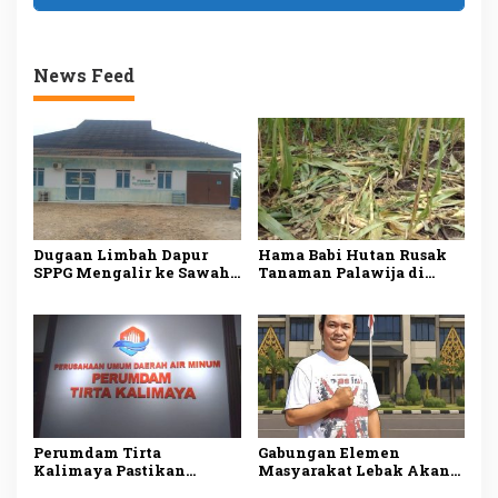
News Feed
Dugaan Limbah Dapur
Hama Babi Hutan Rusak
SPPG Mengalir ke Sawah
Tanaman Palawija di
Produktif di Lebak, Tim
Lebak, Petani Rugi
Investigasi Minta
hingga Puluhan Juta
Pemeriksaan Menyeluruh
Rupiah
Perumdam Tirta
Gabungan Elemen
Kalimaya Pastikan
Masyarakat Lebak Akan
Distribusi Air Bersih ke
Gelar Aksi Damai di DPP