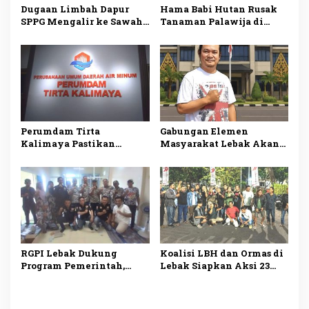
Dugaan Limbah Dapur
Hama Babi Hutan Rusak
SPPG Mengalir ke Sawah
Tanaman Palawija di
Produktif di Lebak, Tim
Lebak, Petani Rugi
Investigasi Minta
hingga Puluhan Juta
Pemeriksaan Menyeluruh
Rupiah
Perumdam Tirta
Gabungan Elemen
Kalimaya Pastikan
Masyarakat Lebak Akan
Distribusi Air Bersih ke
Gelar Aksi Damai di DPP
33.000 Pelanggan di Lebak
PDI Perjuangan, Bawa
Tetap Lancar saat
Lima Tuntutan
Kemarau
RGPI Lebak Dukung
Koalisi LBH dan Ormas di
Program Pemerintah,
Lebak Siapkan Aksi 23
Dorong Perbaikan Tata
Juli, Desak Ketua DPRD
Kelola demi
Mundur
Kesejahteraan Rakyat