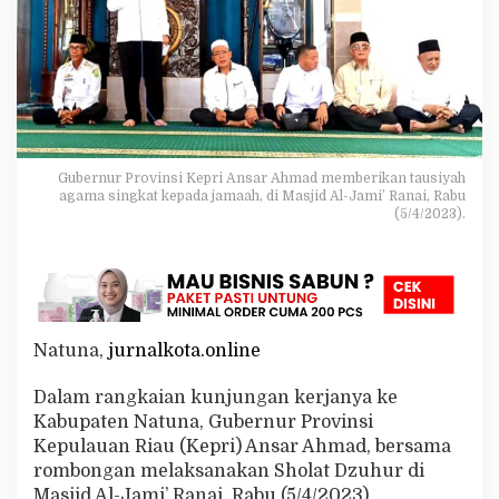
l
-
J
a
m
i
'
R
a
Gubernur Provinsi Kepri Ansar Ahmad memberikan tausiyah
n
agama singkat kepada jamaah, di Masjid Al-Jami’ Ranai, Rabu
a
(5/4/2023).
i
,
A
n
s
a
Natuna,
jurnalkota.online
r
A
h
Dalam rangkaian kunjungan kerjanya ke
m
Kabupaten Natuna, Gubernur Provinsi
a
Kepulauan Riau (Kepri) Ansar Ahmad, bersama
d
rombongan melaksanakan Sholat Dzuhur di
A
j
Masjid Al-Jami’ Ranai, Rabu (5/4/2023).