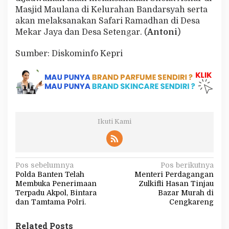
Masjid Maulana di Kelurahan Bandarsyah serta
akan melaksanakan Safari Ramadhan di Desa
Mekar Jaya dan Desa Setengar. (
Antoni
)
Sumber: Diskominfo Kepri
Ikuti Kami
N
Pos sebelumnya
Pos berikutnya
Polda Banten Telah
Menteri Perdagangan
a
Membuka Penerimaan
Zulkifli Hasan Tinjau
v
Terpadu Akpol, Bintara
Bazar Murah di
dan Tamtama Polri.
Cengkareng
i
g
Related Posts