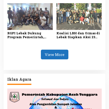
33.000 Pelanggan di Lebak
PDI Perjuangan, Bawa
Tetap Lancar saat
Lima Tuntutan
Kemarau
RGPI Lebak Dukung
Koalisi LBH dan Ormas di
Program Pemerintah,
Lebak Siapkan Aksi 23
Dorong Perbaikan Tata
Juli, Desak Ketua DPRD
Kelola demi
Mundur
Kesejahteraan Rakyat
View More
Iklan Agara